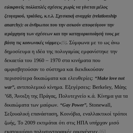
ειλικρινείς πολλαπλές σχέσεις χωρίς να γίνεται μέλος
ζευγαριού, τριάδας, κ.τ.λ. Σχεσιακή αναρχία (relationship
anarchy): οι άνθρωποι που την ασκούν αποφεύγουν την
ιεράρχηση των σχέσεων και την κατηγοριοποίησή τους με
Σύμφωνα με το ως άνω
βάση τις κοινωνικές νόρμες»
[5]
.
δημοσίευμα η ιδέα της πολυγαμίας εμφανίστηκε την
δεκαετία του 1960 – 1970 στα κινήματα που
αμφισβητούσαν το σύστημα και διεκδικούσαν
περισσότερα δικαιώματα και ελευθερίες:
“Make love not
αντιπολεμικό κίνημα. Εξεγέρσεις: Berkeley, Μάης
war”,
’68, Άνοιξη της Πράγας, Πολυτεχνείο κ.ά. Κίνημα για τα
δικαιώματα των μαύρων.
Stonewall,
“Gay Power”,
Σεξουαλική επανάσταση, Κοινόβια, εναλλακτικοί τρόποι
ζωής, Το 2009 εκτιμάται ότι στις ΗΠΑ υπήρχαν μισό
εκατομμύριο πολυσυντροφικές οικογένειες.
[6]