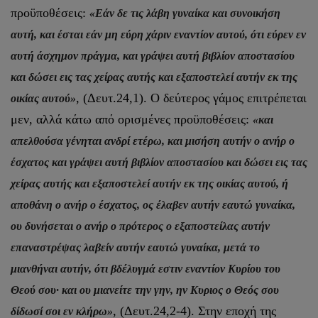
προϋποθέσεις:
«Εάν δε τις λάβη γυναίκα και συνοικήση
αυτή, και έσται εάν μη εύρη χάριν εναντίον αυτού, ότι εύρεν εν
αυτή άσχημον πράγμα, και γράψει αυτή βιβλίον αποστασίου
και δώσει εις τας χείρας αυτής και εξαποστελεί αυτήν εκ της
, (Δευτ.24,1). Ο δεύτερος γάμος επιτρέπεται
οικίας αυτού»
μεν, αλλά κάτω από ορισμένες προϋποθέσεις:
«και
απελθούσα γένηται ανδρί ετέρω, και μισήση αυτήν ο ανήρ ο
έσχατος και γράψει αυτή βιβλίον αποστασίου και δώσει εις τας
χείρας αυτής και εξαποστελεί αυτήν εκ της οικίας αυτού, ή
αποθάνη ο ανήρ ο έσχατος, ος έλαβεν αυτήν εαυτώ γυναίκα,
ου δυνήσεται ο ανήρ ο πρότερος ο εξαποστείλας αυτήν
επαναστρέψας λαβείν αυτήν εαυτώ γυναίκα, μετά το
μιανθήναι αυτήν, ότι βδέλυγμά εστιν εναντίον Κυρίου του
Θεού σου· και ου μιανείτε την γην, ην Κυριος ο Θεός σου
, (Δευτ.24,2-4). Στην εποχή της
δίδωσί σοι εν κλήρω»