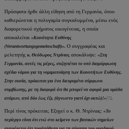
Πρόσφατα ήρθε άλλη είδηση από τη Γερμανία, όπου
καθιερώνεται η πολυγαμία συγκαλυμμένα, μέσω ενός
διαφορετικού σχήματος οικογένειας, η οποία
αποκαλείται
«Κοινότητα Ευθύνης
Ο συγγραφέας και
(Verantwortungsgemeinschaft)».
μελετητής
αποκάλυψε:
κ. Θεόδωρος Ντρίνιας
«Στη
Γερμανία, αυτές τις μέρες, συζητιέται το υπό διαμόρφωση
σχέδιο νόμου για τη νομιμοποίηση των Κοινοτήτων Ευθύνης.
Στην ουσία, πρόκειται για ένα διευρυμένο σύμφωνο
συμβίωσης, με τη διαφορά ότι θα μπορεί να αφορά μια ομάδα
ατόμων, από δύο έως έξι, (άγνωστο γιατί όχι οκτώ)!»
[7]
.
Περί τίνος πρόκειται; Εξηγεί ο κ. Θ. Ντρίνιας:
«Το
περίεργο είναι ότι ενώ στο κείμενο των βασικών σημείων
αναφέρεται ότι προϋπόθεση για τη σύναψη του ομαδικού