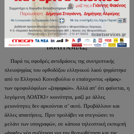
Εν Πειραιεί τη 1η Απριλίου 2024
ΟΔΕΥΟΥΜΕ ΠΡΟΣ ΘΕΣΜΟΘΕΤΗΣΗ ΚΑΙ ΤΗΣ
ΠΟΛΥΓΑΜΙΑΣ;
Παρά τις σφοδρές αντιδράσεις της συντριπτικής
πλειοψηφίας του ορθοδόξου ελληνικού λαού ψηφίστηκε
από το Ελληνικό Κοινοβούλιο ο επαίσχυντος
«γάμος»
των ομοφυλόφιλων
Αλλά απ’ ότι φαίνεται, η
«ζευγαριών»
.
λεγόμενη ΛΟΑΤΚΙ+ κοινότητα, μαζί με άλλες
μειονότητες δεν αρκούνται σ’ αυτό. Προβάλλουν και
άλλες απαιτήσεις. Πριν προλάβει να στεγνώσει το
μελάνι των υπογραφών, σε κάποια τηλεοπτική εκπομπή
νέα συζήτηση για την θεσμοθέτηση και της
«άνοιξε»