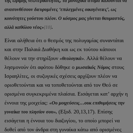
της ώριμης νεωτερικότητας, τα μοναχικά άτομα καλούνται να
ανασυνθέσουν διευρυμένες ‘επιλεγμένες οικογένειες’, ως
κοινότητες γούστου πλέον. Ο κόσμος μας γίνεται θαυμαστός,
αλλά καθόλου νέος»
[10]
.
Είναι αλήθεια ότι ο θεσμός της πολυγαμίας συναντάται
και στην Παλαιά Διαθήκη και ως εκ τούτου κάποιοι
θέλουν να την στηρίξουν
Αλλά θέλουν να
«θεολογικά»
.
λησμονούν ότι αφότου δόθηκε ο
στους
μωσαϊκός
Νόμος
Ισραηλίτες, οι συζυγικές σχέσεις αρχίζουν πλέον να
οριοθετούνται και να τοποθετούνται από τον Θεό σε
ορισμένα συγκεκριμένα πλαίσια. Εισάγεται κατ’ αρχήν η
έννοια της μοιχείας:
«Ου μοιχεύσεις…ουκ επιθυμήσεις την
(Εξοδ. 20,13,17). Επίσης
γυναίκα του πλησίον σου»,
εισάγεται η έννοια του διαζυγίου, το οποίο μπορεί να
δοθεί από τον άνδρα στη γυναίκα κάτω από ορισμένες