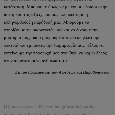
κατάσταση. Μπορούμε όμως να μείνουμε εδραίοι στην
πίστη και στις αξίες, που μας κληροδότησε η
ελληνορθόδοξη παράδοσή μας. Μπορούμε να
στηρίξουμε τις οικογένειές μας και να δίνουμε την
μαρτυρία μας, όπου μπορούμε και να εκδηλώνουμε
λεκτικά και έμπρακτα την διαμαρτυρία μας. Τέλος να
εντείνουμε την προσευχή μας στο Θεό, να κάμει έλεος
στην αποστατημένη ανθρωπότητα.
Εκ του Γραφείου επί των Αιρέσεων και Παραθρησκειών
[1]
https://www.ekklisiaonline.gr/nea/theloun-ke-
polygamia-i-loatki-i-isotis-ine-monon-i-archi/