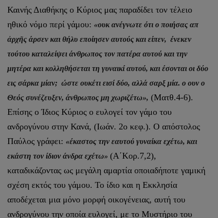
Καινής Διαθήκης ο Κύριος μας παραδίδει τον τέλειο
ηθικό νόμο περί γάμου:
«ουκ ανέγνωτε ότι ο ποιήσας απ
ἀρχῆς άρσεν και θήλυ εποίησεν αυτούς και είπεν, ένεκεν
τούτου καταλείψει άνθρωπος τον πατέρα αυτού και την
μητέρα και κολληθήσεται τη γυναικί αυτού, και έσονται οι δύο
εις σάρκα μίαν; ώστε ουκέτι εισί δύο, αλλά σαρξ μία. ο ουν ο
(Ματθ.4-6).
Θεός συνέζευξεν, άνθρωπος μη χωριζέτω»,
Επίσης ο Ίδιος Κύριος ο ευλογεί τον γάμο του
ανδρογύνου στην Κανά, (Ιωάν. 2ο κεφ.). Ο απόστολος
Παύλος γράφει:
«έκαστος την εαυτού γυναίκα εχέτω, και
(Α΄Κορ.7,2),
εκάστη τον ίδιον άνδρα εχέτω»
καταδικάζοντας ως μεγάλη αμαρτία οποιαδήποτε γαμική
σχέση εκτός του γάμου. Το ίδιο και η Εκκλησία
αποδέχεται μια μόνο μορφή οικογένειας, αυτή του
ανδρογύνου την οποία ευλογεί, με το Μυστήριο του