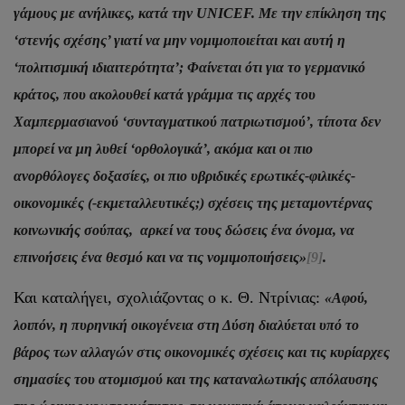
γάμους με ανήλικες, κατά την UNICEF. Με την επίκληση της
‘στενής σχέσης’ γιατί να μην νομιμοποιείται και αυτή η
‘πολιτισμική ιδιαιτερότητα’; Φαίνεται ότι για το γερμανικό
κράτος, που ακολουθεί κατά γράμμα τις αρχές του
Χαμπερμασιανού ‘συνταγματικού πατριωτισμού’, τίποτα δεν
μπορεί να μη λυθεί ‘ορθολογικά’, ακόμα και οι πιο
ανορθόλογες δοξασίες, οι πιο υβριδικές ερωτικές-φιλικές-
οικονομικές (-εκμεταλλευτικές;) σχέσεις της μεταμοντέρνας
κοινωνικής σούπας, αρκεί να τους δώσεις ένα όνομα, να
επινοήσεις ένα θεσμό και να τις νομιμοποιήσεις»
[9]
.
Και καταλήγει, σχολιάζοντας ο κ. Θ. Ντρίνιας:
«Αφού,
λοιπόν, η πυρηνική οικογένεια στη Δύση διαλύεται υπό το
βάρος των αλλαγών στις οικονομικές σχέσεις και τις κυρίαρχες
σημασίες του ατομισμού και της καταναλωτικής απόλαυσης