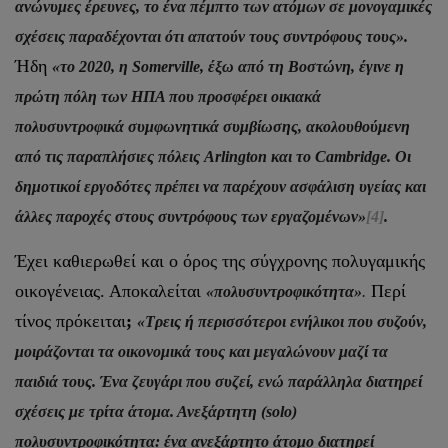
ανώνυμες έρευνες, το ένα πέμπτο των ατόμων σε μονογαμικές
σχέσεις παραδέχονται ότι απατούν τους συντρόφους τους».
Ήδη
«το 2020, η Somerville, έξω από τη Βοστώνη, έγινε η
πρώτη πόλη των ΗΠΑ που προσφέρει οικιακά
πολυσυντροφικά συμφωνητικά συμβίωσης, ακολουθούμενη
από τις παραπλήσιες πόλεις Arlington και το Cambridge. Οι
δημοτικοί εργοδότες πρέπει να παρέχουν ασφάλιση υγείας και
άλλες παροχές στους συντρόφους των εργαζομένων»
[4]
.
Έχει καθιερωθεί και ο όρος της σύγχρονης πολυγαμικής
οικογένειας. Αποκαλείται
Περί
«πολυσυντροφικότητα»
.
τίνος πρόκειται
;
«Τρεις ή περισσότεροι ενήλικοι που συζούν,
μοιράζονται τα οικονομικά τους και μεγαλώνουν μαζί τα
παιδιά τους. Ένα ζευγάρι που συζεί, ενώ παράλληλα διατηρεί
σχέσεις με τρίτα άτομα. Ανεξάρτητη (solo)
πολυσυντροφικότητα: ένα ανεξάρτητο άτομο διατηρεί