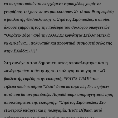
να υπερασπισθούν το επερχόμενο νομοσχέδιο, χωρίς να
γνωρίζουν, τι έχουν να αντιμετωπίσουν. Σε τέτοια θέση ευρέθη
ο βουλευτής Θεσσαλονίκης κ. Στράτος Σιμόπουλος, ο οποίος
άκουσε εμβρόντητος την πρόεδρο του συλλόγου οικογενειών
“Ουράνιο Τόξο” από την ΛΟΑΤΚΙ κοινότητα Στέλλα Μπελιά
να ομιλεί για… πολυγαμία και προοπτική θεσμοθετήσεώς της
στην Ελλάδα!»
[1]
!
Στη συνέχεια του δημοσιεύματος αποκαλύφτηκε και η
θεσμοθέτησης του πολυγαμικού γάμου:
«ανάγκη»
«Ο
βουλευτής ευρέθη στην εκπομπή, “FAY’S TIME” του
τηλεοπτικού σταθμού “Σκάι” όπου καταφανώς δεν περίμενε
αυτό που θα αντιμετώπιζε. Παραθέτουμε απομαγνητοφώνηση
αποσπάσματος της εκπομπής: “Στράτος Σιμόπουλος: Στο
εξωτερικό υπάρχει και η πολυγαμία. Έτσι; Βέβαια, αυτό