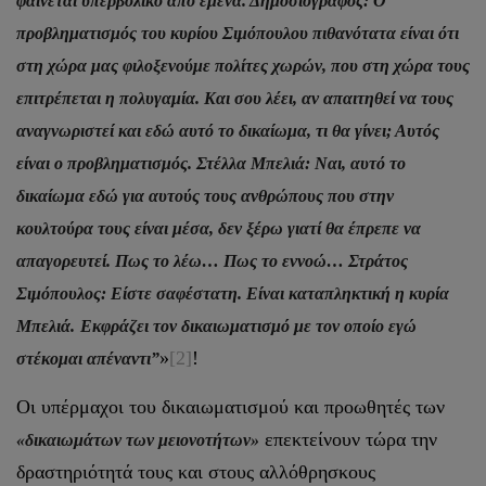
φαίνεται υπερβολικό από εμένα. Δημοσιογράφος: Ο
προβληματισμός του κυρίου Σιμόπουλου πιθανότατα είναι ότι
στη χώρα μας φιλοξενούμε πολίτες χωρών, που στη χώρα τους
επιτρέπεται η πολυγαμία. Και σου λέει, αν απαιτηθεί να τους
αναγνωριστεί και εδώ αυτό το δικαίωμα, τι θα γίνει; Αυτός
είναι ο προβληματισμός. Στέλλα Μπελιά: Ναι, αυτό το
δικαίωμα εδώ για αυτούς τους ανθρώπους που στην
κουλτούρα τους είναι μέσα, δεν ξέρω γιατί θα έπρεπε να
απαγορευτεί. Πως το λέω… Πως το εννοώ… Στράτος
Σιμόπουλος: Είστε σαφέστατη. Είναι καταπληκτική η κυρία
Μπελιά.
Εκφράζει τον δικαιωματισμό με τον οποίο εγώ
»
[2]
!
στέκομαι απέναντι”
Οι υπέρμαχοι του δικαιωματισμού και προωθητές των
επεκτείνουν τώρα την
«δικαιωμάτων των μειονοτήτων»
δραστηριότητά τους και στους αλλόθρησκους