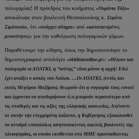
πολυγαμίας! Η πρόεδρος του κινήματος
«Ουράνιο Τόξο»
αποκάλυψε στον βουλευτή Θεσσαλονίκης κ.
Στράτο
, ότι
από
«
Σιμόπουλο
«υπάρχει αίτημα»
καταπιεσμένες
για την καθιέρωση πολυγαμικών γάμων.
μειονότητες»
Παραθέτουμε την είδηση, όπως την δημοσιοποίησε το
δημοσιογραφικό ιστολόγιο
«ekklisiaonline.gr»
:
«Θέλουν και
πολυγαμία οι ΛΟΑΤΚΙ, η “ισότης” είναι μόνον η αρχή! Εδώ
έχει ανοίξει ο ασκός του Αιόλου. …Οι ΛΟΑΤΚΙ, (εντός και
εκτός Μεγάρου Μαξίμου), θεωρούν ότι η συγκυρία τους ευνοεί
και έρχονται να αποδομήσουν ό,τι μπορούν περισσότερο από
τις σταθερές και τις αξίες της ελληνικής κοινωνίας. Απέναντι
σε αυτήν την επερχομένη λαίλαπα, η Κυβέρνησις εξακολουθεί
να αντιδρά επιπολαίως κινητοποιώντας αφελείς βουλευτές της
πλειοψηφίας, οι οποίοι εκτίθενται στα ΜΜΕ προσπαθώντας