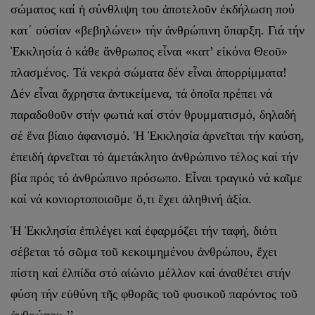
σώματος καί ἡ σύνθλιψη του ἀποτελοῦν ἐκδήλωση πού
κατ΄ οὐσίαν «βεβηλώνει» τήν ἀνθρώ­πινη ὕπαρξη. Γιά τήν
Ἐκκλησία ὁ κάθε ἄνθρωπος εἶναι «κατ’ εἰκόνα Θεοῦ»
πλασμένος. Τά νεκρά σώματα δέν εἶναι ἀπορρίμματα!
Δέν εἶναι ἄχρηστα ἀντι­κείμενα, τά ὁποῖα πρέπει νά
παραδοθοῦν στήν φωτιά καί στόν θρυμματισμό, δηλαδή
σέ ἕνα βίαιο ἀφανισμό. Ἡ Ἐκκλησία ἀρνεῖται τήν καύση,
ἐπειδή ἀρ­νεῖται τό ἀμετάκλητο ἀνθρώπινο τέλος καί τήν
βία πρός τό ἀνθρώπινο πρόσωπο. Εἶναι τραγικό νά καῖμε
καί νά κονιορτοποιοῦμε ὅ,τι ἔχει ἀληθινή ἀξία.
Ἡ Ἐκκλησία ἐπιλέγει καί ἐφαρμόζει τήν ταφή, διότι
σέβεται τό σῶμα τοῦ κεκοιμημένου ἀνθρώπου, ἔχει
πίστη καί ἐλπίδα στό αἰώνιο μέλλον καί ἀναθέτει στήν
φύση τήν εὐθύνη τῆς φθορᾶς τοῦ φυσικοῦ παρόντος τοῦ
ἀνθρώπου.’’