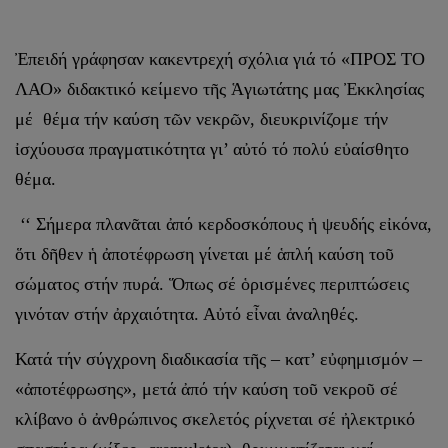
Ἐπειδή γράφησαν κακεντρεχή σχόλια γιά τό «ΠΡΟΣ ΤΟ
ΛΑΟ» διδακτικό κείμενο τῆς Ἁγιωτάτης μας Ἐκκλησίας
μέ θέμα τήν καύση τῶν νεκρῶν, διευκρινίζομε τήν
ἰσχύουσα πραγματικότητα γι’ αὐτό τό πολύ εὐαίσθητο
θέμα.
‘‘ Σήμερα πλανᾶται ἀπό κερδοσκόπους ἡ ψευδής εἰκόνα,
ὅτι δῆθεν ἡ ἀποτέφρωση γίνεται μέ ἁπλή καύση τοῦ
σώματος στήν πυρά. Ὅπως σέ ὁρισμένες πε­ριπτώσεις
γινόταν στήν ἀρχαιότητα. Αὐτό εἶναι ἀναληθές.
Κατά τήν σύγχρονη διαδικασία τῆς – κατ’ εὐφημισμόν –
«ἀποτέφρωσης», μετά ἀπό τήν καύση τοῦ νεκροῦ σέ
κλίβανο ὁ ἀνθρώπινος σκελετός ρίχνεται σέ ἠλεκτρικό