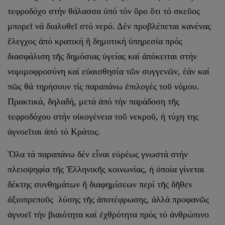
τεφροδόχο στήν θάλασσα ὑπό τόν ὅρο ὅτι τό σκεῦος
μπορεῖ νά διαλυθεῖ στό νερό. Δέν προβλέπεται κανένας
ἔλεγχος ἀπό κρατική ἤ δημοτική ὑπηρεσία πρός
διασφάλιση τῆς δημόσιας ὑγείας καί ἀπόκειται στήν
νομιμοφροσύνη καί εὐαισθησία τῶν συγγενῶν, ἐάν καί
πῶς θά τηρήσουν τίς παραπάνω ἐπιλογές τοῦ νόμου.
Πρακτικά, δηλαδή, μετά ἀπό τήν παράδοση τῆς
τεφροδόχου στήν οἰκογένεια τοῦ νεκροῦ, ἡ τύχη της
ἀγνοεῖ­ται ἀπό τό Κράτος.
Ὅλα τά παραπάνω δέν εἶναι εὐρέως γνωστά στήν
πλειοψηφία τῆς Ἑλληνικῆς κοινωνίας, ἡ ὁποία γίνεται
δέκτης συνθημάτων ἤ διαφημίσεων περί τῆς δῆ­θεν
ἀξιοπρεποῦς λύσης τῆς ἀποτέφρωσης, ἀλλά προφανῶς
ἀγνοεῖ τήν βιαιότητα καί ἐχθρότητα πρός τό ἀνθρώπινο