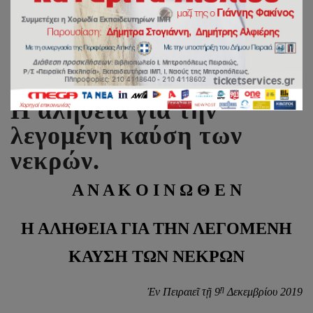
Μητροπολίτου Πειραιώς:
Η αλήθεια για την
λεγομένη καύση των
νεκρών.
Α Ν Α Κ Ο Ι Ν Ω Θ Ε Ν
Η ΑΛΗΘΕΙΑ ΓΙΑ ΤΗΝ ΛΕΓΟΜΕΝΗ
ΚΑΥΣΗ ΤΩΝ ΝΕΚΡΩΝ
ῃ
Ἐν Πειραιεῖ τῇ 9
Δεκεμβρίου 2019