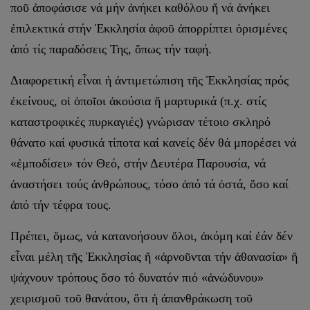
ποῦ ἀποφάσισε νά μήν ἀνήκει καθόλου ἤ νά ἀνήκει
ἐπιλεκτικά στήν Ἐκκλησία ἀφοῦ ἀπορρίπτει ὁρισμένες
ἀπό τίς παραδόσεις Της, ὅπως τήν ταφή.
Διαφορετική εἶναι ἡ ἀντιμετώπιση τῆς Ἐκκλησίας πρός
ἐκείνους, οἱ ὁποῖοι ἀκούσια ἤ μαρτυρικά (π.χ. στίς
καταστροφικές πυρκαγιές) γνώρισαν τέτοιο σκληρό
θάνατο καί φυσικά τίποτα καί κανείς δέν θά μπορέσει νά
«ἐμποδίσει» τόν Θεό, στήν Δευτέρα Παρουσία, νά
ἀναστήσει τούς ἀνθρώπους, τόσο ἀπό τά ὀστά, ὅσο καί
ἀπό τήν τέφρα τους.
Πρέπει, ὅμως, νά κατανοήσουν ὅλοι, ἀκόμη καί ἐάν δέν
εἶναι μέλη τῆς Ἐκκλησίας ἤ «ἀρνοῦνται τήν ἀθανασία» ἤ
ψάχνουν τρόπους ὅσο τό δυνατόν πιό «ἀνώδυνου»
χειρισμοῦ τοῦ θανάτου, ὅτι ἡ ἀπανθράκωση τοῦ