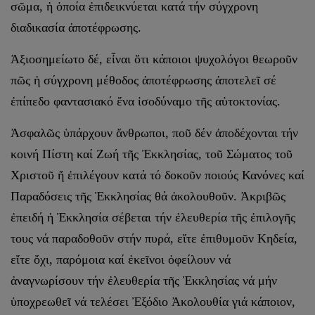
σῶμα, ἡ ὁποία ἐπιδεικνύεται κατά τήν σύγχρονη
διαδικασία ἀποτέφρωσης.
Ἀξιοσημείωτο δέ, εἶναι ὅτι κάποιοι ψυχολόγοι θεωροῦν
πῶς ἡ σύγχρονη μέθοδος ἀποτέφρωσης ἀποτελεῖ σέ
ἐπίπεδο φαντασιακό ἕνα ἰσοδύναμο τῆς αὐ­τοκτονίας.
Ἀσφαλῶς ὑπάρχουν ἄνθρωποι, ποῦ δέν ἀποδέχονται τήν
κοινή Πίστη καί Ζωή τῆς Ἐκκλησίας, τοῦ Σώματος τοῦ
Χριστοῦ ἤ ἐπιλέγουν κατά τό δοκοῦν ποιούς Κανόνες καί
Παραδόσεις τῆς Ἐκκλησίας θά ἀκολουθοῦν. Ἀκριβῶς
ἐπειδή ἡ Ἐκκλησία σέβεται τήν ἐλευθερία τῆς ἐπιλογῆς
τους νά παραδοθοῦν στήν πυρά, εἴτε ἐπι­θυμοῦν Κηδεία,
εἴτε ὄχι, παρόμοια καί ἐκεῖνοι ὀφείλουν νά
ἀναγνωρίσουν τήν ἐλευθερία τῆς Ἐκκλησίας νά μήν
ὑποχρεωθεῖ νά τελέσει Ἐξόδιο Ἀκολουθία γιά κάποιον,