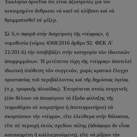
Ἐκκλησία ἀρνεῖται ὅτι εἶναι ἀξιοπρεπές γιά τόν
κεκοιμημένο ἄνθρωπο νά καεῖ σέ κλίβανο καί νά
θρυμματισθεῖ σέ μίξερ.
Σέ ὅ,τι ἀφορᾶ στήν διαχείριση τῆς «τέφρας», ἡ
νομοθεσία (νόμος 4368/2016 ἄρθρο 92. ΦΕΚ Α’
21/201.6) τήν ὑποβιβάζει στήν κατηγορία τῶν ἰδιωτικῶν
ἀπορριμμάτων. Ἡ μετέπειτα τύχη τῆς «τέφρας» ἀποτελεῖ
ἰδιωτική ὑπόθεση τῶν συγγενῶν, χωρίς κρατικό ἔλεγχο
προστασίας τοῦ περιβάλλοντος καί τῆς δημόσιας ὑγείας
(π.χ. τροφικῆς ἁλυσίδας). Ἐπιτρέπεται στούς συγγενεῖς
(ἐάν θέλουν νά ἀποφύγουν τά ἔξοδα φύλαξης τῆς
τεφροδόχου σέ κοιμητήριο ή ἀποτεφρωτήριο) νά
σκορπίσουν τήν «τέφρα», εἴτε ἐλεύθερα στήν θάλασσα,
εἴτε σέ περιοχή ἐκτός σχεδίου πόλης (ἀδιάφορο ἄν εἶναι
κατοικημένη ἤ καλλι­εργούμενη), εἴτε νά ρίξουν τήν