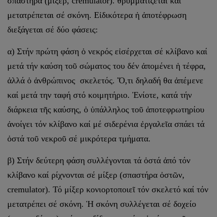
σπαστήρα (μίξερ, cremulator). θρυμματίζεται καί
μετατρέπεται σέ σκόνη. Εἰδικότερα ἡ ἀποτέφρωση
διεξάγεται σέ δύο φάσεις:
α) Στήν πρώτη φάση ὁ νεκρός εἰσέρχεται σέ κλίβανο καί
μετά τήν καύση τοῦ σώματος του δέν ἀπομένει ἡ τέφρα,
ἀλλά ὁ ἀνθρώπινος σκελετός. Ὅ,τι δη­λαδή θα ἀπέμενε
καί μετά την ταφή στό κοιμητήριο. Ἐνίοτε, κατά τήν
διάρκεια τῆς καύσης, ὁ ὑπάλληλος τοῦ ἀποτεφρωτηρίου
ἀνοίγει τόν κλίβανο καί μέ σιδερένια ἐργαλεῖα σπάει τά
ὀστά τοῦ νεκροῦ σέ μικρότερα τμήματα.
β) Στήν δεύτερη φάση συλλέγονται τά ὀστά ἀπό τόν
κλίβανο καί ρίχνονται σέ μίξερ (σπαστήρα ὀστῶν,
cremulator). Τό μίξερ κονιορτοποιεῖ τόν σκελετό καί τόν
μετατρέπει σέ σκόνη. Ἡ σκόνη συλλέγεται σέ δοχείο