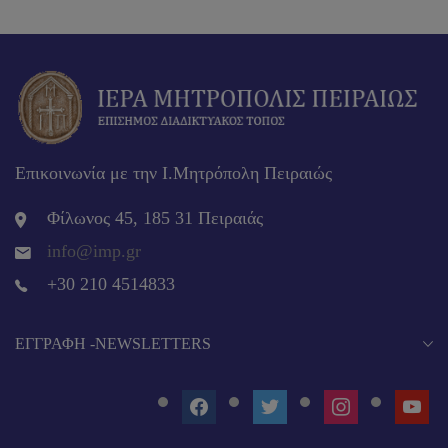
Επικοινωνία με την Ι.Μητρόπολη Πειραιώς
Φίλωνος 45, 185 31 Πειραιάς
info@imp.gr
+30 210 4514833
EΓΓΡΑΦΉ -NEWSLETTERS
FACEBOOK
TWITTER
INSTAGRAM
YOUT