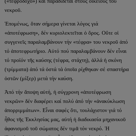
(«τεφροδόχο») καί παραδίδεται στούς οἰκείους τοῦ
νεκροῦ.
Ἐπομένως, ὅταν σήμερα γίνεται λόγος γιά
«ἀποτέφρωση», δέν κυριολεκτεῖται ὁ ὅρος. Οὔτε οἱ
συγγενεῖς παραλαμβάνουν τήν «τέφρα» του νεκροῦ ἀπό
τό ἀποτεφρωτήριο. Αὐτό πού παραλαμβάνουν δέν εἶναι
τό προϊόν τῆς καύσης (τέφρα, στάχτη), ἀλλά ἡ σκόνη
(τρίμματα) ἀπό τά ὀστά τά ὁποῖα ρίχθηκαν σέ σπαστήρα
ὀστῶν (μίξερ) μετά τήν καύση.
Ἀπό τήν ἄποψη αὐτή, ἡ σύγχρονη «ἀποτέφρωση
νεκρῶν» δέν διαφέρει καί πολύ ἀπό τήν «ἀνακύκλωση
ἀπορριμμάτων». Εἶναι σαφές ὅτι, τουλάχιστον γιά τό
ἦθος τῆς Ἐκκλησίας μας, αὐτή ἡ διαδικασία μηχανικοῦ
ἀφανισμοῦ τοῦ σώματος δέν τιμᾶ τόν νεκρό. Ἡ