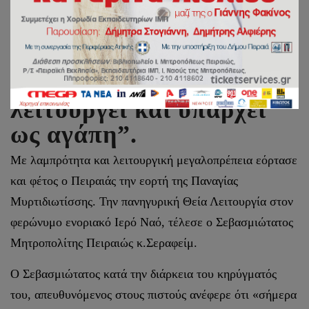
Μητροπολίτης Πειραιώς:
“Ο Θεός είναι και
λειτουργεί και υπάρχει
ως αγάπη”.
Με λαμπρότητα και λειτουργική μεγαλοπρέπεια εόρτασε
και φέτος ο Πειραιάς την εορτή της Παναγίας
Μυρτιδιωτίσσης. Την πανηγυρική Θεία Λειτουργία στον
φερώνυμο ενοριακό Ιερό Ναό, τέλεσε ο Σεβασμιώτατος
Μητροπολίτης Πειραιώς κ.Σεραφείμ.
Ο Σεβασμιώτατος κατά την διάρκεια του κηρύγματός
του, απευθυνόμενος στους πιστούς ανέφερε ότι «σήμερα