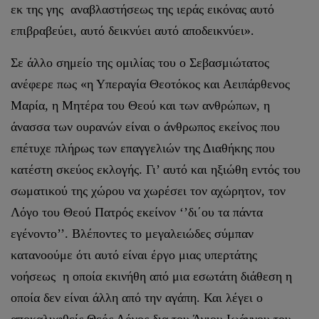
εκ της γης αναβλαστήσεως της ιεράς εικόνας αυτό
επιβραβεύει, αυτό δεικνύει αυτό αποδεικνύει».
Σε άλλο σημείο της ομιλίας του ο Σεβασμιώτατος
ανέφερε πως «η Υπεραγία Θεοτόκος και Αειπάρθενος
Μαρία, η Μητέρα του Θεού και των ανθρώπων, η
άνασσα των ουρανών είναι ο άνθρωπος εκείνος που
επέτυχε πλήρως των επαγγελιών της Διαθήκης που
κατέστη σκεύος εκλογής. Γι’ αυτό και ηξιώθη εντός του
σωματικού της χώρου να χωρέσει τον αχώρητον, τον
Λόγο του Θεού Πατρός εκείνον ‘’δι΄ου τα πάντα
εγένοντο’’. Βλέποντες το μεγαλειώδες σύμπαν
κατανοούμε ότι αυτό είναι έργο μιας υπερτάτης
νοήσεως η οποία εκινήθη από μια εσωτάτη διάθεση η
οποία δεν είναι άλλη από την αγάπη. Και λέγει ο
αποκαλυφθείς Θεός Λόγος δια του Άγιου Ιωάννου του