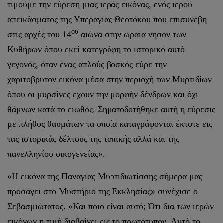
τιμούμε την εύρεση μιας ιεράς εικόνας, ενός ιερού
απεικάσματος της Υπεραγίας Θεοτόκου που επισυνέβη
ου
στις αρχές του 14
αιώνα στην ωραία νησον των
Κυθήρων όπου εκεί κατεγράφη το ιστορικό αυτό
γεγονός, όταν ένας απλούς βοσκός εύρε την
χαριτοβρυτον εικόνα μέσα στην περιοχή των Μυρτιδίων
όπου οι μυρσίνες έχουν την μορφήν δένδρων και όχι
θάμνων κατά το ειωθός. Σηματοδοτήθηκε αυτή η εύρεσις
με πλήθος θαυμάτων τα οποία καταγράφονται έκτοτε εις
τας ιστορικάς δέλτους της τοπικής αλλά και της
πανελληνίου οικογενείας».
«Η εικόνα της Παναγίας Μυρτιδιωτίσσης σήμερα μας
προσάγει στο Μυστήριο της Εκκλησίας» συνέχισε ο
Σεβασμιώτατος. «Και ποιο είναι αυτό; Ότι δια των ιερών
εικόνων η τιμή διαβαίνει εις το πρωτότυπον. Αυτό το