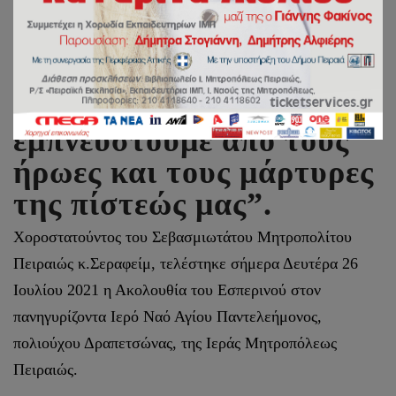
Μητροπολίτης Πειραιώς:
“Καλούμαστε να
εμπνευστούμε από τους
ήρωες και τους μάρτυρες
της πίστεώς μας”.
Χοροστατούντος του Σεβασμιωτάτου Μητροπολίτου
Πειραιώς κ.Σεραφείμ, τελέστηκε σήμερα Δευτέρα 26
Ιουλίου 2021 η Ακολουθία του Εσπερινού στον
πανηγυρίζοντα Ιερό Ναό Αγίου Παντελεήμονος,
πολιούχου Δραπετσώνας, της Ιεράς Μητροπόλεως
Πειραιώς.