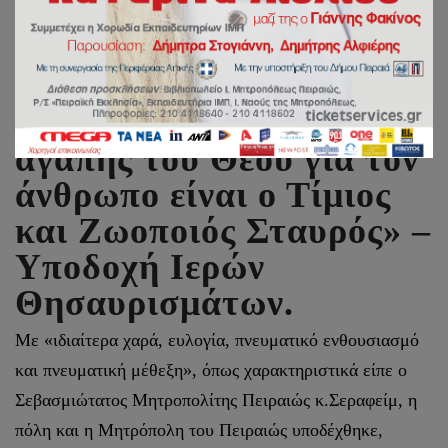
Μητροπολίτης Πειραιώς:
«Η πιο απτή εικόνα της
αγάπης του Θεού για τον
άνθρωπο είναι ο Τίμιος
και Ζωοποιός Σταυρός» –
Υποδοχή Ιερών
Θησαυρισμάτων.
Με «ιδιαίτερα χαρά, ευλογία, πνευματικό ενθουσιασμό
και πνευματική μέθεξη», όπως χαρακτηριστικά είπε ο
Σεβασμιώτατος Μητροπολίτης Πειραιώς κ.Σεραφείμ, η
πόλη και η Μητρόπολη του Πειραιώς υποδέχθηκε,