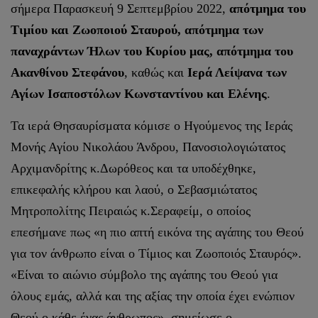
σήμερα Παρασκευή 9 Σεπτεμβρίου 2022,
απότμημα του
Τιμίου και Ζωοποιού Σταυρού, απότμημα των
παναχράντων Ήλων του Κυρίου μας, απότμημα του
Ακανθίνου Στεφάνου
, καθώς και
Ιερά Λείψανα των
Αγίων Ισαποστόλων Κωνσταντίνου και Ελένης
.
Τα ιερά Θησαυρίσματα κόμισε ο Ηγούμενος της Ιεράς
Μονής Αγίου Νικολάου Άνδρου, Πανοσιολογιώτατος
Αρχιμανδρίτης κ.Δωρόθεος και τα υποδέχθηκε,
επικεφαλής κλήρου και λαού, ο Σεβασμιώτατος
Μητροπολίτης Πειραιώς κ.Σεραφείμ, ο οποίος
επεσήμανε πως «η πιο απτή εικόνα της αγάπης του Θεού
για τον άνθρωπο είναι ο Τίμιος και Ζωοποιός Σταυρός».
«Είναι το αιώνιο σύμβολο της αγάπης του Θεού για
όλους εμάς, αλλά και της αξίας την οποία έχει ενώπιον
Θεού ο κάθε ένας άνθρωπος», σημείωσε ο