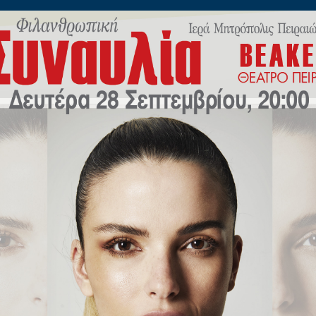
ίλωνος 45
Η
ΠΟΙΜΑΝΤΙΚΗ
ΕΚΠΑΙΔΕΥΣΗ
Μ.Μ.Ε
ΝΕΟ