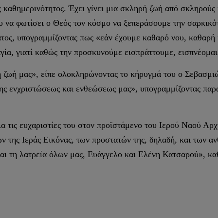
ς καθημερινότητος. Έχει γίνει μια σκληρή ζωή από σκληρού
υ να φωτίσει ο Θεός τον κόσμο να ξεπεράσουμε την σαρκικό
τος, υπογραμμίζοντας πως «εάν έχουμε καθαρό νου, καθαρή 
ία, γιατί καθώς την προσκυνούμε εισπράττουμε, εισπνέομαι
 ζωή μας», είπε ολοκληρώνοντας το κήρυγμά του ο Σεβασμιώ
της ενχριστώσεως και ενθεώσεως μας», υπογραμμίζοντας παρ
α τις ευχαριστίες του στον προϊστάμενο του Ιερού Ναού Αρ
 της Ιεράς Εικόνας, των προστατών της, δηλαδή, και των αν
και τη λατρεία όλων μας, Ευάγγελο και Ελένη Κατσαρού», κα