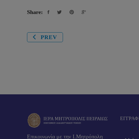
Share:
PREV
EΓΓΡΑΦ
Επικοινωνία με την Ι.Μητρόπολη