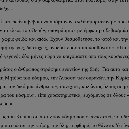
δόξης».
εί και εκείνοι βέβαια να αμάρταναν, αλλά αμάρταναν με συστ
αν το έλεος του Θεού», υπογράμμισε με έμφαση ο Σεβασμι
 χωρίς φειδώ και αιδώ. Έχουν θεσμοθετήσει το κακό και την
μή της γης, δυστυχώς, αναδύει δυσοσμία και θάνατο». «Για 
κό γεγονός δύο μήνες τώρα να καιγόμαστε από τους καύσωνες
ρώτος ο άνθρωπος στράφηκε εναντίον της ζωής. Για αυτό και
τη Μητέρα του κόσμου, την Άνασσα των ουρανών, την Κυρία
έρα, τον δικό μας άνθρωπο», συνέχισε, καλώντας όλους σε μ
ήρα του κόσμου», είπε χαρακτηριστικά, ευχόμενος σε όλους 
νεύει».
ος του Κυρίου σε αυτόν τον κόσμο που επαναστατεί, που δεν
πιστεύεται την κτήση, την ύλη, τη φθορά, το θάνατο. Υψώνε