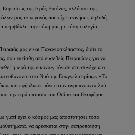
 Ευρέσεως της Ιεράς Εικόνας, αλλά και της
όλων μας το γεγονός που είχε ατονήσει, δηλαδή
ι περιβάλλει την πόλη μας με τόση ευλογία,
Πειραιάς μας είναι Παναγιοσκέπαστος, διότι το
, που εκτίσθη από ευσεβείς Πειραιώτες για να
εθεί η ιερά της εικόνα», τόνισε στη συνέχεια ο
 κατευθύνοντο στο Ναό της Ευαγγελιστρίας». «Το
τόκος και εφήπλωσε πάνω στον αγρυπνούντα λαό
και την ιερά οπτασία του Οσίου και Θεοφόρου
ε γιατί έχει ο κόσμος μας αποστατήσει τόσο
ομοθετήματα, να αρέσκεται στην σαπροποίηση
λεια, στον συμπνιγμό στην προσκαιρότητα και