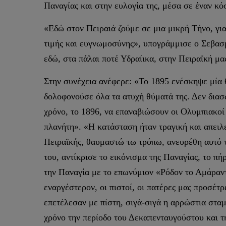
Παναγίας και στην ευλογία της, μέσα σε έναν κ
«Εδώ στον Πειραιά ζούμε σε μια μικρή Τήνο, για
τιμής και ευγνωμοσύνης», υπογράμμισε ο Σεβασμ
εδώ, στα πάλαι ποτέ Υδραίικα, στην Πειραϊκή μα
Στην συνέχεια ανέφερε: «Το 1895 ενέσκηψε μία 
δολοφονούσε όλα τα ατυχή θύματά της. Δεν διασ
χρόνο, το 1896, να επαναβιώσουν οι Ολυμπιακοί
πλανήτη». «Η κατάσταση ήταν τραγική και απειλ
Πειραϊκής, θαυμαστώ τω τρόπω, ανευρέθη αυτό το
του, αντίκρισε το εικόνισμα της Παναγίας, το πή
την Παναγία με το επωνύμιον «Ρόδον το Αμάραντο
εναργέστερον, οι πιστοί, οι πατέρες μας προσέτ
επετέλεσαν με πίστη, σιγά-σιγά η αρρώστια σταμ
χρόνο την περίοδο του Δεκαπενταυγούστου και τη