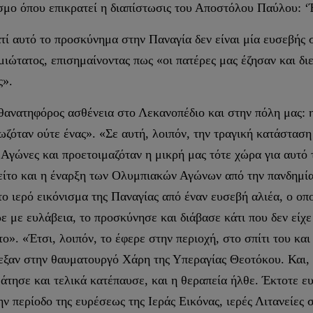
όσμο όπου επικρατεί η διαπίστωσις του Αποστόλου Παύλου: ‘
τί αυτό το προσκύνημα στην Παναγία δεν είναι μία ευσεβής σ
ιώτατος, επισημαίνοντας πως «οι πατέρες μας έζησαν και δι
ς».
θανατηφόρος ασθένεια στο Λεκανοπέδιο και στην πόλη μας: η
ωζόταν ούτε ένας». «Σε αυτή, λοιπόν, την τραγική κατάστασ
 Αγώνες και προετοιμαζόταν η μικρή μας τότε χώρα για αυτό 
είτο και η έναρξη των Ολυμπιακών Αγώνων από την πανδημία 
 ιερό εικόνισμα της Παναγίας από έναν ευσεβή αλιέα, ο οπο
ρε με ευλάβεια, το προσκύνησε και διάβασε κάτι που δεν είχε
». «Έτσι, λοιπόν, το έφερε στην περιοχή, στο σπίτι του κα
ρεξαν στην θαυματουργό Χάρη της Υπεραγίας Θεοτόκου. Και, ω 
άτησε και τελικά κατέπαυσε, και η θεραπεία ήλθε. Έκτοτε ε
ν περίοδο της ευρέσεως της Ιεράς Εικόνας, ιερές Λιτανείες 