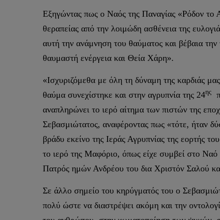
Εξηγώντας πως ο Ναός της Παναγίας «Ρόδον το Α
θεραπείας από την λοιμώδη ασθένεια της ευλογι
αυτή την ανάμνηση του θαύματος και βέβαια την 
θαυμαστή ενέργεια και Θεία Χάρη».
«Ισχυριζόμεθα με όλη τη δύναμη της καρδιάς μας,
ης
θαύμα συνεχίστηκε και στην αγρυπνία της 24
π
αναπληρώνει το ιερό αίτημα των πιστών της εποχή
Σεβασμιώτατος, αναφέροντας πως «τότε, ήταν δύ
βράδυ εκείνο της Ιεράς Αγρυπνίας της εορτής 
το ιερό της Μαφόριο, όπως είχε συμβεί στο Ναό
Πατρός ημών Ανδρέου του δια Χριστόν Σαλού κα
Σε άλλο σημείο του κηρύγματός του ο Σεβασμιώτ
πολύ ώστε να διαστρέψει ακόμη και την οντολογ
του ανθρώπου, στην χωματοποίηση των ψυχών, στ