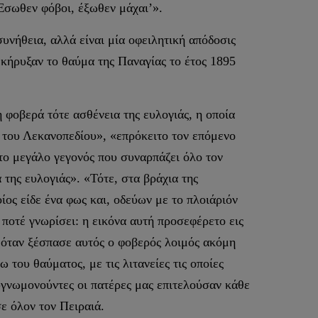
Έσωθεν φόβοι, έξωθεν μάχαι’».
υνήθεια, αλλά είναι μία οφειλητική απόδοσις
εκήρυξαν το θαύμα της Παναγίας το έτος 1895
 φοβερά τότε ασθένεια της ευλογιάς, η οποία
η του Λεκανοπεδίου», «επρόκειτο τον επόμενο
το μεγάλο γεγονός που συναρπάζει όλο τον
της ευλογιάς». «Τότε, στα βράχια της
ίος είδε ένα φως και, οδεύων με το πλοιάριόν
 ποτέ γνωρίσει: η εικόνα αυτή προσεφέρετο εις
ι όταν ξέσπασε αυτός ο φοβερός λοιμός ακόμη
του θαύματος, με τις λιτανείες τις οποίες
υγνωμονούντες οι πατέρες μας επιτελούσαν κάθε
σε όλον τον Πειραιά.