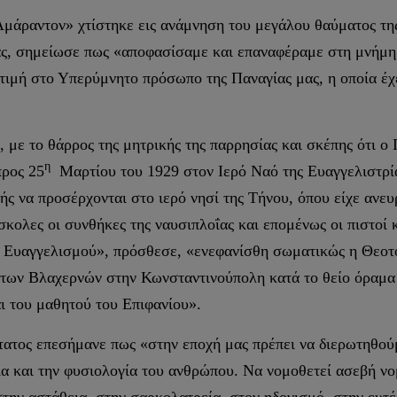
μάραντον» χτίστηκε εις ανάμνηση του μεγάλου θαύματος της
άς, σημείωσε πως «αποφασίσαμε και επαναφέραμε στη μνήμη 
τιμή στο Υπερύμνητο πρόσωπο της Παναγίας μας, η οποία έχε
 με το θάρρος της μητρικής της παρρησίας και σκέπης ότι ο 
η
ρος 25
Μαρτίου του 1929 στον Ιερό Ναό της Ευαγγελιστρίας
ς να προσέρχονται στο ιερό νησί της Τήνου, όπου είχε ανευρ
σκολες οι συνθήκες της ναυσιπλοΐας και επομένως οι πιστοί
του Ευαγγελισμού», πρόσθεσε, «ενεφανίσθη σωματικώς η Θεο
 των Βλαχερνών στην Κωνσταντινούπολη κατά το θείο όραμα 
ι του μαθητού του Επιφανίου».
ατος επεσήμανε πως «στην εποχή μας πρέπει να διερωτηθούμ
ία και την φυσιολογία του ανθρώπου. Να νομοθετεί ασεβή ν
ην αστάθεια, στην σαρκολατρεία, στον ηδονισμό, στην ευτέ