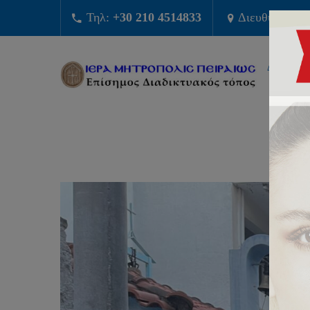
Τηλ:
+30 210 4514833
Διευθυνση:
Φ
ΔΙΟΙΚΗΣ