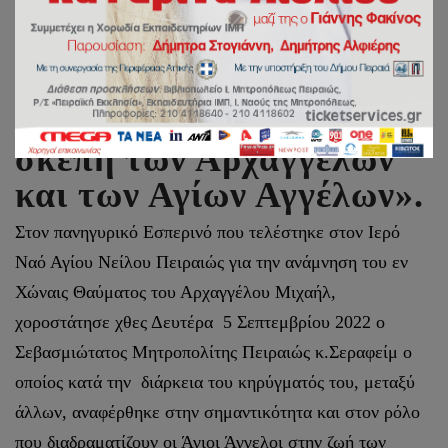
Μητροπολίτης Πειραιώς:
«Βρισκόμαστε υπό τη
σκέπη των Αρχαγγέλων
και των Αγίων Αγγέλων».
Στον πανηγυρικό Εσπερινό που τελέστηκε στον Ιερό
Ναό Αγίου Νείλου Πειραιώς για την ανάμνηση του εν
Χώναις Θαύματος του Αρχαγγέλου Μιχαήλ,
χοροστάτησε χθες Δευτέρα 5 Σεπτεμβρίου 2022 ο
Σεβασμιώτατος Μητροπολίτης Πειραιώς κ.Σεραφείμ ο
οποίος κατά την διάρκεια του κηρύγματός του, μεταξύ
άλλων, αναφέρθηκε στην σημαντικότητα και στον ρόλο
που διαδραματίζουν οι Άγιοι Άγγελοι στην ζωή των