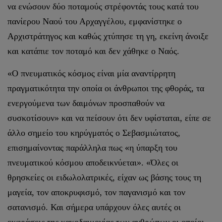
να ενώσουν δύο ποταμούς στρέφοντάς τους κατά του
πανίερου Ναού του Αρχαγγέλου, εμφανίστηκε ο
Αρχιστράτηγος και καθώς χτύπησε τη γη, εκείνη άνοιξε
και κατάπιε τον ποταμό και δεν χάθηκε ο Ναός.
«Ο πνευματικός κόσμος είναι μία αναντίρρητη
πραγματικότητα την οποία οι άνθρωποι της φθοράς, τα
ενεργούμενα των δαιμόνων προσπαθούν να
συσκοτίσουν» και να πείσουν ότι δεν υφίσταται, είπε σε
άλλο σημείο του κηρύγματός ο Σεβασμιώτατος,
επισημαίνοντας παράλληλα πως «η ύπαρξη του
πνευματικού κόσμου αποδεικνύεται». «Όλες οι
θρησκείες οι ειδωλολατρικές, είχαν ως βάσης τους τη
μαγεία, τον αποκρυφισμό, τον παγανισμό και τον
σατανισμό. Και σήμερα υπάρχουν όλες αυτές οι
εκφράσεις της κακοδαιμονίας των ανθρώπων οι οποίοι