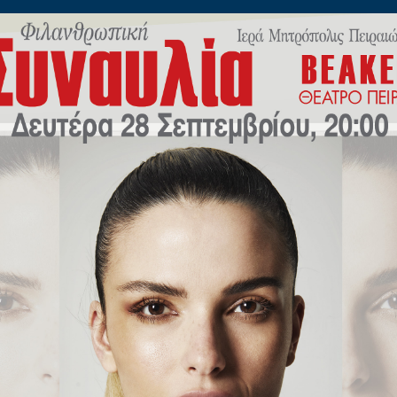
ίλωνος 45
Η
ΠΟΙΜΑΝΤΙΚΗ
ΕΚΠΑΙΔΕΥΣΗ
Μ.Μ.Ε
ΝΕΟ