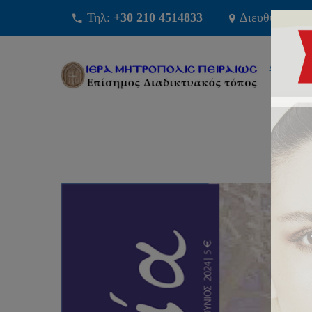
Τηλ:
+30 210 4514833
Διευθυνση:
Φ
ΔΙΟΙΚΗΣ