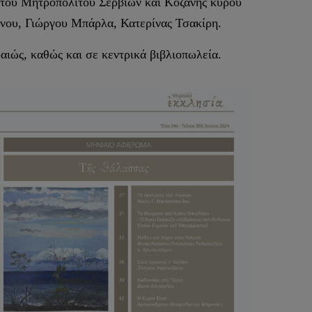
στού Μητροπολίτου Σερβίων και Κοζάνης κυρού
νου, Γιώργου Μπάρλα, Κατερίνας Τσακίρη.
αιώς, καθώς και σε κεντρικά βιβλιοπωλεία.