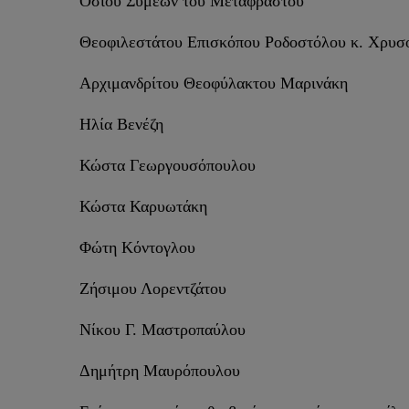
Οσίου Συμεών του Μεταφραστού
Θεοφιλεστάτου Επισκόπου Ροδοστόλου κ. Χρυσ
Αρχιμανδρίτου Θεοφύλακτου Μαρινάκη
Ηλία Βενέζη
Κώστα Γεωργουσόπουλου
Κώστα Καρυωτάκη
Φώτη Κόντογλου
Ζήσιμου Λορεντζάτου
Νίκου Γ. Μαστροπαύλου
Δημήτρη Μαυρόπουλου