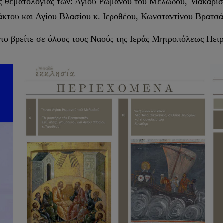
ίλης θεματολογίας των: Αγίου Ρωμανού του Μελωδού, Μακαρι
κτου και Αγίου Βλασίου κ. Ιεροθέου, Κωνσταντίνου Βρατσά
το βρείτε σε όλους τους Ναούς της Ιεράς Μητροπόλεως Πειρ