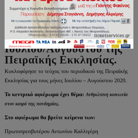
Κυκλοφόρησε το τεύχος
Ιουλίου/Αυγούστου της
Πειραϊκής Εκκλησίας.
Κυκλοφόρησε το τεύχος του περιοδικού της Πειραϊκής
Εκκλησίας για τους μήνες Ιουλίου – Αυγούστου 2020.
Το κεντρικό αφιέρωμα έχει θέμα:
Ανθρώπινη κοινωνία
στον καιρό της πανδημίας.
Στο αφιέρωμα θα βρείτε κείμενα των:
Πρωτοπρεσβυτέρου Αντωνίου Καλλιγέρη