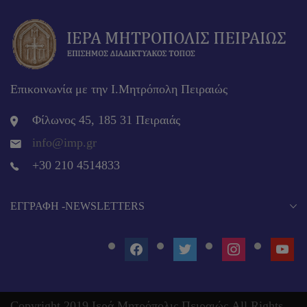
Επικοινωνία με την Ι.Μητρόπολη Πειραιώς
Φίλωνος 45, 185 31 Πειραιάς
info@imp.gr
+30 210 4514833
EΓΓΡΑΦΉ -NEWSLETTERS
FACEBOOK
TWITTER
INSTAGRAM
YOUT
Copyright 2019 Ιερά Μητρόπολις Πειραιώς All Rights