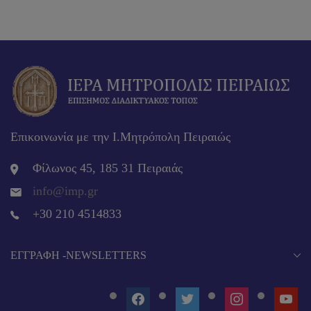
Επικοινωνία με την Ι.Μητρόπολη Πειραιώς
Φίλωνος 45, 185 31 Πειραιάς
info@imp.gr
+30 210 4514833
EΓΓΡΑΦΉ -NEWSLETTERS
FACEBOOK
TWITTER
INSTAGRAM
YOUT