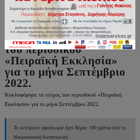
Κυκλοφόρησε το τεύχος
του περιοδικού
«Πειραϊκή Εκκλησία»
για το μήνα Σεπτέμβριο
2022.
Κυκλοφόρησε το τεύχος του περιοδικού «Πειραϊκή
Εκκλησία» για το μήνα Σεπτέμβριο 2022.
Το κεντρικό αφιέρωμα έχει θέμα:
100 χρόνια από τη
Μικρασιατική Καταστροφή