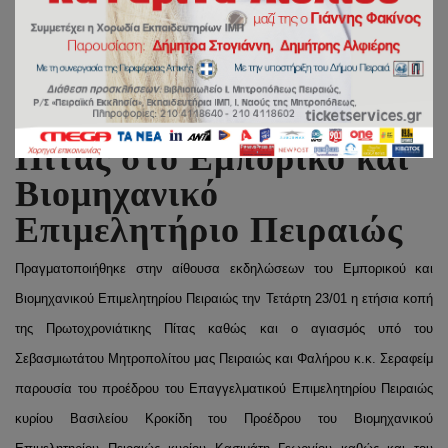
Κοπή Πρωτοχρονιάτικης
Πίτας στο Εμπορικό και
Βιομηχανικό
Επιμελητήριο Πειραιώς
Πραγματοποιήθηκε στην αίθουσα εκδηλώσεων του Εμπορικού και
Βιομηχανικού Επιμελητηρίου Πειραιώς την Τετάρτη 23/01 η ετήσια κοπή
της Πρωτοχρονιάτικης Πίτας καθώς και ο αγιασμός υπό του
Σεβασμιωτάτου Μητροπολίτου μας Πειραιώς και Φαλήρου κ.κ. Σεραφείμ
παρουσία του προέδρου του Επαγγελματικού Επιμελητηρίου Πειραιώς
κυρίου Βασιλείου Κροκίδη του Προέδρου του Βιομηχανικού