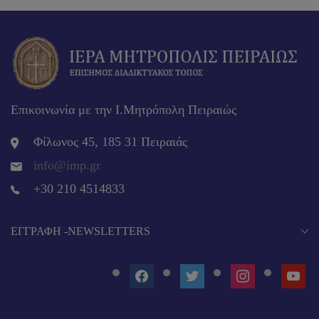
Επικοινωνία με την Ι.Μητρόπολη Πειραιώς
Φίλωνος 45, 185 31 Πειραιάς
info@imp.gr
+30 210 4514833
EΓΓΡΑΦΉ -NEWSLETTERS
FACEBOOK
TWITTER
INSTAGRAM
YOUT