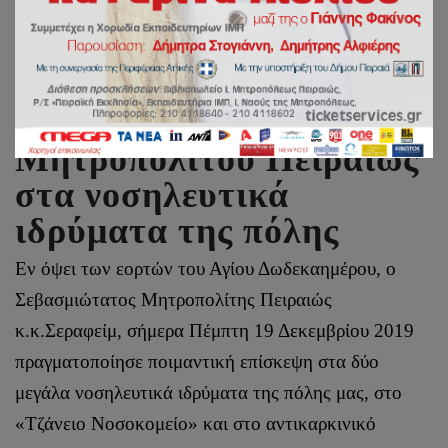
Ποιμαντικές επισκέψεις
του Σεβασμιωτάτου
Μητροπολίτου Πειραιώς
στα νοσηλευτικά
ιδρύματα της πόλης
Εν όψει των εορτών του Αγίου Δωδεκαημέρου, ο
Σεβασμιώτατος Μητροπολίτης Πειραιώς
κ.κ.Σεραφείμ, σήμερα Πέμπτη 19 Δεκεμβρίου 2019
πραγματοποίησε ποιμαντική επίσκεψη στα δύο
μεγάλα νοσηλευτικά ιδρύματα της πόλης μας, στο
«Τζάνειο Νοσοκομείο» και στο αντικαρκινικό