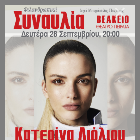
Ιερός Ναός Αγίων
Αναργύρων Τζανείου
Αφεντούλη και Ζαννή,
185 36, Πειραιάς
Τηλέφωνο: 210 42 80 915