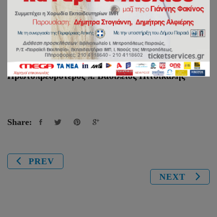
Τηλέφωνο και Φαξ: 210 45 92 243
Ιερέας:
Πρωτοπρεσβύτερος π. Βασίλειος Πιτσικάλης
Share:
PREV
NEXT