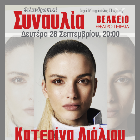
Ιερός Ναός Αγίας
Βαρβάρας Ζανείου
Ευαγγελιστρίας 11,
185 31, Πειραιάς
Τηλέφωνο: 210 41 79 114