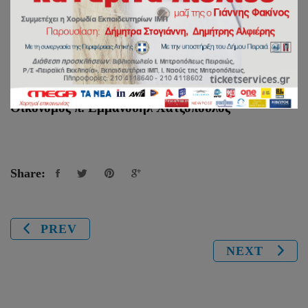
Fax: 210 41 79 114
Ιερείς
:
Οικονόμος π. Εμμανουήλ Χατζόπουλος
Share:
PREV
NEXT