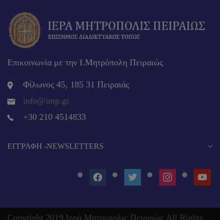
Επικοινωνία με την Ι.Μητρόπολη Πειραιώς
Φίλωνος 45, 185 31 Πειραιάς
info@imp.gr
+30 210 4514833
EΓΓΡΑΦΉ -NEWSLETTERS
FACEBOOK
TWITTER
INSTAGRAM
YOUT
Copyright 2019 Ιερά Μητρόπολις Πειραιώς All Rights