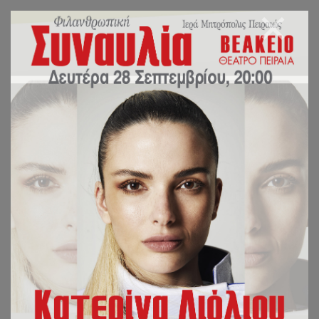
Ιερές Μονές
Ιερές Μονές
Ιερά Μονή Αναστάντος Χριστού Πειραιώς
Ιερά Μονή Ζωοδόχου Πηγής Παλαιάς