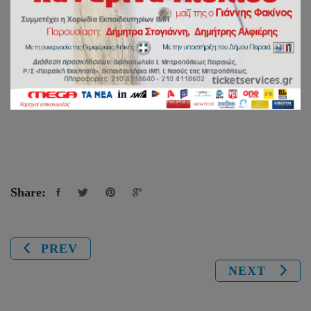
Ιερέας
:
Ιερομόναχος π. Ιωσήφ Σαλίου
Share:
PREV
NEXT