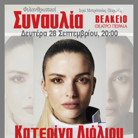
Ιερά Μονή Κοιμήσεως
Θεοτόκου και
Ευαγγελισμού (Μετόχι Ι.
Μ. Ζωοδόχου Πηγής)
Ελευθερίου Βενιζέλου 26Α,
185 47, Νέο Φάληρο.