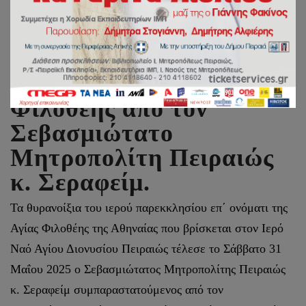
Θυρανοίξια
Παρεκκλησίου της Αγίας
Φιλοθέης από τον
Σεβασμιώτατο
Μητροπολίτη Πειραιώς
κ. Σεραφείμ.
Τα θυρανοίξια του ιερού παρεκκλησίου επ΄ ονόματι της
Αγίας Φιλοθέης της Αθηναίας που βρίσκεται στον Ιερό
Ναό Αγίου Διονυσίου Πειραιώς τέλεσε το Σάββατο 31
Μαΐου 2025 ο Σεβασμιώτατος Μητροπολίτης Πειραιώς
κ. Σεραφείμ συμπαραστατούμενος από τον