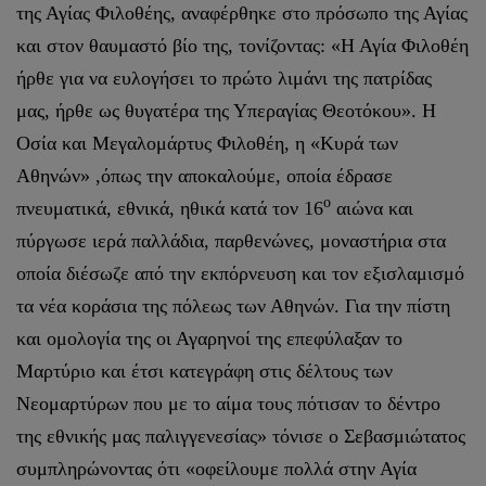
της Αγίας Φιλοθέης, αναφέρθηκε στο πρόσωπο της Αγίας
και στον θαυμαστό βίο της, τονίζοντας: «Η Αγία Φιλοθέη
ήρθε για να ευλογήσει το πρώτο λιμάνι της πατρίδας
μας, ήρθε ως θυγατέρα της Υπεραγίας Θεοτόκου». Η
Οσία και Μεγαλομάρτυς Φιλοθέη, η «Κυρά των
Αθηνών» ,όπως την αποκαλούμε, οποία έδρασε
ο
πνευματικά, εθνικά, ηθικά κατά τον 16
αιώνα και
πύργωσε ιερά παλλάδια, παρθενώνες, μοναστήρια στα
οποία διέσωζε από την εκπόρνευση και τον εξισλαμισμό
τα νέα κοράσια της πόλεως των Αθηνών. Για την πίστη
και ομολογία της οι Αγαρηνοί της επεφύλαξαν το
Μαρτύριο και έτσι κατεγράφη στις δέλτους των
Νεομαρτύρων που με το αίμα τους πότισαν το δέντρο
της εθνικής μας παλιγγενεσίας» τόνισε ο Σεβασμιώτατος
συμπληρώνοντας ότι «οφείλουμε πολλά στην Αγία