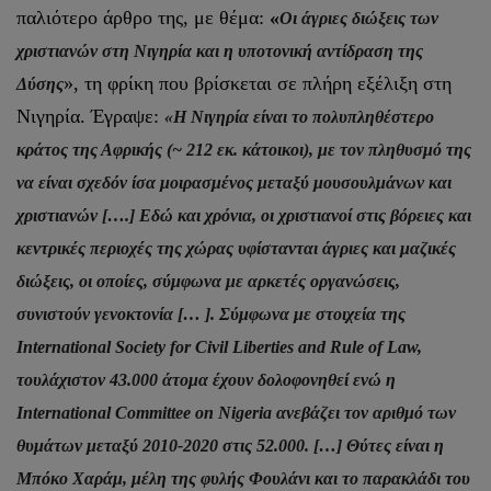
παλιότερο άρθρο της, με θέμα:
«
Οι άγριες διώξεις των
χριστιανών στη Νιγηρία και η υποτονική αντίδραση της
», τη φρίκη που βρίσκεται σε πλήρη εξέλιξη στη
Δύσης
Νιγηρία. Έγραψε:
«Η Νιγηρία είναι το πολυπληθέστερο
κράτος της Αφρικής (~ 212 εκ. κάτοικοι), με τον πληθυσμό της
να είναι σχεδόν ίσα μοιρασμένος μεταξύ μουσουλμάνων και
χριστιανών [….] Εδώ και χρόνια, οι χριστιανοί στις βόρειες και
κεντρικές περιοχές της χώρας υφίστανται άγριες και μαζικές
διώξεις, οι οποίες, σύμφωνα με αρκετές οργανώσεις,
συνιστούν γενοκτονία [… ]. Σύμφωνα με στοιχεία της
International Society for Civil Liberties and Rule of Law,
τουλάχιστον 43.000 άτομα έχουν δολοφονηθεί ενώ η
International Committee on Nigeria ανεβάζει τον αριθμό των
θυμάτων μεταξύ 2010-2020 στις 52.000. […] Θύτες είναι η
Μπόκο Χαράμ, μέλη της φυλής Φουλάνι και το παρακλάδι του