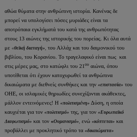
αθώα θύματα στην ανθρώπινη ιστορία. Κανένας δε
μπορεί να υπολογίσει πόσες μυριάδες είναι τα
αποτρόπαια εγκλήματά του κατά της ανθρωπότητας
στους 13 αιώνες της ιστορικής του πορείας. Κι όλα αυτά
με
του Αλλάχ και του δαιμονικού του
«
θεϊκή διαταγή»
,
βιβλίου, του Κορανίου. Το τραγελαφικό είναι πως και
ου
στις μέρες μας, στο κατώφλι του 21
αιώνα, όπου
υποτίθεται ότι έχουν κατοχυρωθεί τα ανθρώπινα
δικαιώματα με διεθνείς συνθήκες και την
του
«επιστασία»
ΟΗΕ, οι ισλαμικές θηριωδίες συνεχίζονται ακάθεκτες,
μάλλον εντεινόμενες! Η
Δύση, η οποία
«πολιτισμένη»
καυχιέται για τον
της, για τον
«πολιτισμό»
«Ευρωπαϊκό
και τον
«
ενώ
και
Διαφωτισμό»
Ουμανισμό»
,
«κόπτεται»
προβάλλει με προκλητικό τρόπο τα
«δικαιώματα»