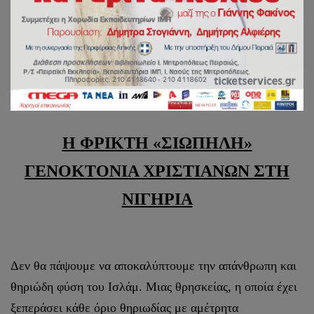
ΓΡΑΦΕΙΟ ΕΠΙ ΤΩΝ ΑΙΡΕΣΕΩΝ ΚΑΙ ΤΩΝ
ΠΑΡΑΘΡΗΣΚΕΙΩΝ
Εν Πειραιεί τη 28η Αυγούστου 2023
Η ΦΡΙΚΤΗ «ΣΙΩΠΗΛΗ»
ΓΕΝΟΚΤΟΝΙΑ ΧΡΙΣΤΙΑΝΩΝ ΣΤΗ
ΝΙΓΗΡΙΑ
Δεν θα πάψουμε να αποκαλύπτουμε την απάνθρωπη και
θηριώδη φύση του Ισλάμ. Μιας θρησκείας, η οποία έχει
ξεπεράσει κάθε όριο θηριωδίας με αμέτρητα