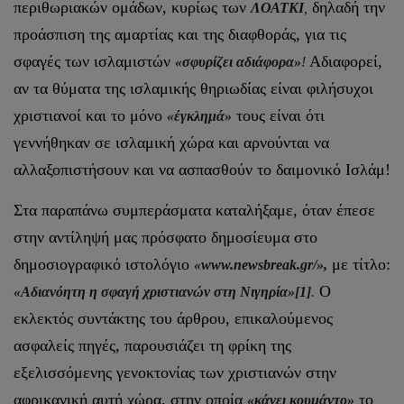
περιθωριακών ομάδων, κυρίως των
δηλαδή την
ΛΟΑΤΚΙ
,
προάσπιση της αμαρτίας και της διαφθοράς, για τις
σφαγές των ισλαμιστών
Αδιαφορεί,
«σφυρίζει αδιάφορα»
!
αν τα θύματα της ισλαμικής θηριωδίας είναι φιλήσυχοι
χριστιανοί και το μόνο
τους είναι ότι
«έγκλημά»
γεννήθηκαν σε ισλαμική χώρα και αρνούνται να
αλλαξοπιστήσουν και να ασπασθούν το δαιμονικό Ισλάμ!
Στα παραπάνω συμπεράσματα καταλήξαμε, όταν έπεσε
στην αντίληψή μας πρόσφατο δημοσίευμα στο
δημοσιογραφικό ιστολόγιο
με τίτλο:
«www.newsbreak.gr/»,
Ο
«Αδιανόητη η σφαγή χριστιανών στη Νιγηρία»
[1]
.
εκλεκτός συντάκτης του άρθρου, επικαλούμενος
ασφαλείς πηγές, παρουσιάζει τη φρίκη της
εξελισσόμενης γενοκτονίας των χριστιανών στην
αφρικανική αυτή χώρα, στην οποία
το
«κάνει κουμάντο»