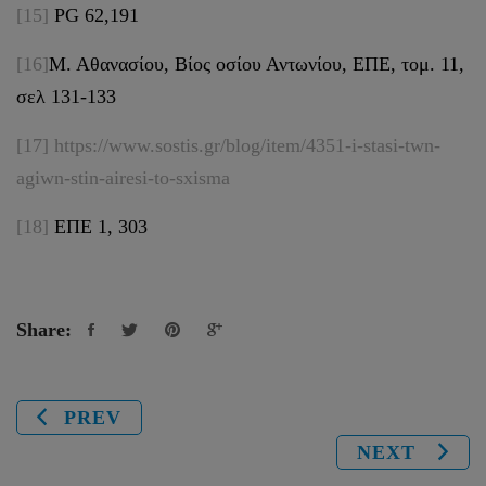
[15]
PG 62,191
[16]
Μ. Αθανασίου, Βίος οσίου Αντωνίου, ΕΠΕ, τομ. 11,
σελ 131-133
[17]
https://www.sostis.gr/blog/item/4351-i-stasi-twn-
agiwn-stin-airesi-to-sxisma
[18]
ΕΠΕ 1, 303
Share:
PREV
NEXT