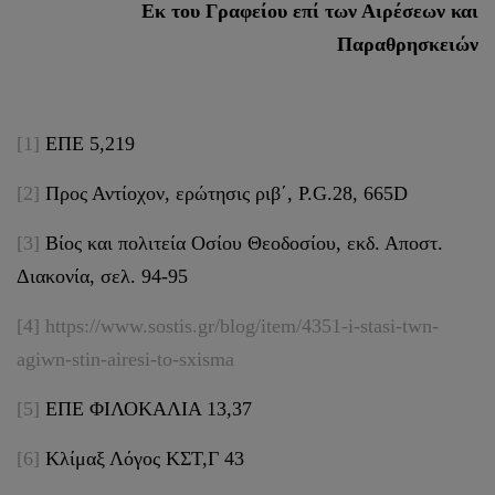
Εκ του Γραφείου επί των Αιρέσεων και
Παραθρησκειών
[1]
ΕΠΕ 5,219
[2]
Προς Αντίοχον, ερώτησις ριβ΄, P.G.28, 665D
[3]
Βίος και πολιτεία Οσίου Θεοδοσίου, εκδ. Αποστ.
Διακονία, σελ. 94-95
[4]
https://www.sostis.gr/blog/item/4351-i-stasi-twn-
agiwn-stin-airesi-to-sxisma
[5]
ΕΠΕ ΦΙΛΟΚΑΛΙΑ 13,37
[6]
Κλίμαξ Λόγος ΚΣΤ,Γ 43