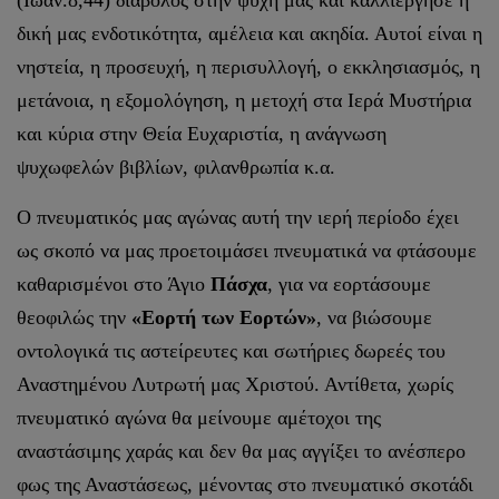
(Ιωάν.8,44) διάβολος στην ψυχή μας και καλλιέργησε η
δική μας ενδοτικότητα, αμέλεια και ακηδία. Αυτοί είναι η
νηστεία, η προσευχή, η περισυλλογή, ο εκκλησιασμός, η
μετάνοια, η εξομολόγηση, η μετοχή στα Ιερά Μυστήρια
και κύρια στην Θεία Ευχαριστία, η ανάγνωση
ψυχωφελών βιβλίων, φιλανθρωπία κ.α.
Ο πνευματικός μας αγώνας αυτή την ιερή περίοδο έχει
ως σκοπό να μας προετοιμάσει πνευματικά να φτάσουμε
καθαρισμένοι στο Άγιο
Πάσχα
, για να εορτάσουμε
θεοφιλώς την
«Εορτή των Εορτών»
, να βιώσουμε
οντολογικά τις αστείρευτες και σωτήριες δωρεές του
Αναστημένου Λυτρωτή μας Χριστού. Αντίθετα, χωρίς
πνευματικό αγώνα θα μείνουμε αμέτοχοι της
αναστάσιμης χαράς και δεν θα μας αγγίξει το ανέσπερο
φως της Αναστάσεως, μένοντας στο πνευματικό σκοτάδι