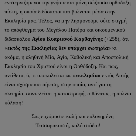
ενστερνιζόμενοι την γνήσια και μόνη σώζουσα ορθόδοξη
πίστη, η οποία διδάσκεται και βιώνεται μέσα στην
Εκκλησία μας. Τέλος, να μην λησμονούμε ούτε στιγμή
το απόφθεγμα του Μεγάλου Πατέρα και οικουμενικού
διδασκάλου
Αγίου Κυπριανού Καρθαγένης
(+258), ότι
«
εκτός της Εκκλησίας δεν υπάρχει σωτηρία
» κι
ακόμα, η αληθινή Μία, Αγία, Καθολική και Αποστολική
Εκκλησία του Χριστού είναι η Ορθόδοξη. Και πως,
αντίθετα, ό, τι αποκαλείται ως
«εκκλησία»
εκτός Αυτής
είναι σχίσμα και αίρεση, στην οποία, αντί για τη
σωτηρία, συντελείται η καταστροφή, ο θάνατος, η αιώνια
κόλαση!
Σας ευχόμαστε καλή και ευλογημένη
Τεσσαρακοστή, καλό στάδιο!