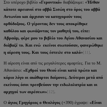
Στο υπέροχο βιβλίο
«Γεροντικό»
διαβάζουμε: «
Ήλθαν
κάποτε αρειανοί στο αββά Σισώη στο όρος του αββά
Αντωνίου και άρχισαν να κατηγορούν τους
ορθόδοξους. Ο γέροντας δεν τους αποκρίθηκε
καθόλου και φωνάζοντας τον μαθητή του, είπε:
Αβραάμ, φέρε μου το βιβλίο του Αγίου Αθανασίου και
διάβαζέ το. Και ενώ εκείνοι σιωπούσαν, φανερώθηκε
η αίρεση τους. Και τους έστειλε στο καλό
»
[11]
.
Η αίρεση είναι από τις μεγαλύτερες αμαρτίες. Για το Μ.
Αθανάσιο:
«Εχθροί του Θεού είναι κατά πρώτο και
κύριο λόγο οι ακάθαρτοι δαίμονες. Δεύτεροι μετά από
εκείνους όσοι πρεσβεύουν την ειδωλολατρία και οι
αρχηγοί των αιρέσεων
»
[12]
.
Ο
άγιος Γρηγόριος ο Θεολόγος
(+390) έγραψε:
«Είναι