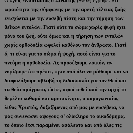
Ο άγιος
Αναστάσιος ο Σιναΐτης
(+609) έγραψε: «
Η
ωραιότητα της σύμφωνης με την αρετή τέλειας ζωής
ενισχύεται με την ευσεβή πίστη και την τήρηση των
θεϊκών εντολών. Γιατί ούτε το σώμα χωρίς ψυχή έχει
μόνο του ζωή, ούτε όμως και η τήρηση των εντολών
χωρίς ορθοδοξία ωφελεί καθό­λου τον άνθρωπο. Γιατί
ό, τι είναι για το σώμα ή ψυχή, αυτό είναι για το
πνεύμα η ορθοδοξία. Ας προσέξουμε λοιπόν, αν
νομίζουμε ότι πρέπει, πριν από όλα να μάθουμε και να
διαφυλάξουμε αβλαβή τη διδασκαλία για τον Θεό και
τα θεία πράγματα, ώστε, αφού τεθεί από την αρχή το
θεμέλιο καθαρό και αμετακίνητο, ο ακρογωνιαίος
λίθος Χριστός, δοξαζόμενος από μας με ευσέβεια, να
μάς συνενώσει άψο­γους σ’ ολόκληρο το οικοδόμημα,
το όποιο έτσι παραμένει ασάλευτο και από όλες τις