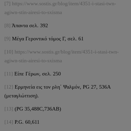
[7]
https://www.sostis.gr/blog/item/4351-i-stasi-twn-
agiwn-stin-airesi-to-sxisma
[8]
Άπαντα σελ. 392
[9]
Μέγα Γεροντικό τόμος Γ, σελ. 61
[10]
https://www.sostis.gr/blog/item/4351-i-stasi-twn-
agiwn-stin-airesi-to-sxisma
[11]
Είπε Γέρων, σελ. 250
[12]
Ερμηνεία εις τον ρλη΄ Ψαλμόν, PG 27, 536Α
(μεταγλώττιση).
[13]
(PG 35,488C,736AB)
[14]
P.G. 60,611