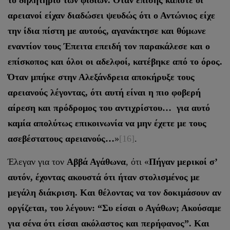
το δηλητήριο των φιδιών. Όταν επίσης κάποτε οι
αρειανοί είχαν διαδώσει ψευδώς ότι ο Αντώνιος είχε
την ίδια πίστη με αυτούς, αγανάκτησε και θύμωνε
εναντίον τους Έπειτα επειδή τον παρακάλεσε και ο
επίσκοπος και όλοι οι αδελφοί, κατέβηκε από το όρος.
Όταν μπήκε στην Αλεξάνδρεια αποκήρυξε τους
αρειανούς λέγοντας, ότι αυτή είναι η πιο φοβερή
αίρεση και πρόδρομος του αντιχρίστου… για αυτό
καμία απολύτως επικοινωνία να μην έχετε με τους
ασεβέστατους αρειανούς…
»
[16]
.
Έλεγαν για τον
Αββά Αγάθωνα
, ότι «
Πήγαν μερικοί σ’
αυτόν, έχοντας ακουστά ότι ήταν στολισμένος με
μεγάλη διάκριση. Και θέλοντας να τον δοκιμάσουν αν
οργίζεται, του λέγουν: “Συ είσαι ο Αγάθων; Ακούσαμε
για σένα ότι είσαι ακόλαστος και περήφανος”. Και