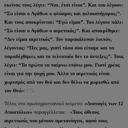
εκείνος τους λέγει: “Ναι, έτσι είναι”. Και του λέγουν:
“Συ είσαι ο Αγάθων ο φλύαρος και φιλοκατήγορος;”.
Και τους αποκρίνεται: “Εγώ είμαι”. Του λέγουν πάλι:
“Συ είσαι ο Αγάθων ο αιρετικός;”. Και αποκρίθηκε:
“Δεν είμαι αιρετικός”. Τον παρακάλεσαν λοιπόν,
λέγοντας: “Πες μας, γιατί τόσα σου είπαμε και τα
παραδέχθηκες και το τελευταίο δεν το άντεξες;”. Τους
λέγει: “Τα πρώτα τα παίρνω επάνω μου. Γιατί χρέος
είναι για την ψυχή μου. Άλλα το αιρετικός είναι
χωρισμός από τον θεό και δεν θέλω να χωρισθώ από
τον Θεό
»
[17]
.
Τέλος στo πρωτοχριστιανικό κείμενο:
«Διαταγές των 12
Αποστόλων»
παραγγέλλεται: «
Τους άθεους
αιρετικούς που μένουν αμετανόητοι, αφού τους