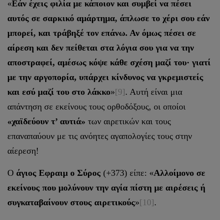
«
Εάν έχεις φιλία με κάποιον και συμβεί να πέσει
αυτός σε σαρκικό αμάρτημα, άπλωσε το χέρι σου εάν
μπορεί, και τράβηξέ τον επάνω. Αν όμως πέσει σε
αίρεση και δεν πείθεται στα λόγια σου για να την
αποστραφεί, αμέσως κόψε κάθε σχέση μαζί του· γιατί
με την αργοπορία, υπάρχει κίνδυνος να γκρεμιστείς
και εσύ μαζί του στο λάκκο
»
[9]
. Αυτή είναι μια
απάντηση σε εκείνους τους ορθοδόξους, οι οποίοι
«χαϊδεύουν τ’ αυτιά»
των αιρετικών και τους
επαναπαύουν με τις ανόητες αγαπολογίες τους στην
αίερεση!
Ο
άγιος Εφραιμ ο Σύρος
(+373) είπε: «
Αλλοίμονο σε
εκείνους που μολύνουν την αγία πίστη με αιρέσεις ή
συγκαταβαίνουν στους αιρετικούς
»
[10]
.