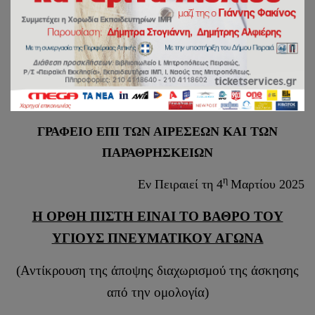
άσκησης από την
ομολογία)
ΙΕΡΑ ΜΗΤΡΟΠΟΛΙΣ ΠΕΙΡΑΙΩΣ
ΓΡΑΦΕΙΟ ΕΠΙ ΤΩΝ ΑΙΡΕΣΕΩΝ ΚΑΙ ΤΩΝ
ΠΑΡΑΘΡΗΣΚΕΙΩΝ
η
Εν Πειραιεί τη 4
Μαρτίου 2025
Η ΟΡΘΗ ΠΙΣΤΗ ΕΙΝΑΙ ΤΟ ΒΑΘΡΟ ΤΟΥ
ΥΓΙΟΥΣ ΠΝΕΥΜΑΤΙΚΟΥ ΑΓΩΝΑ
(Αντίκρουση της άποψης διαχωρισμού της άσκησης
από την ομολογία)