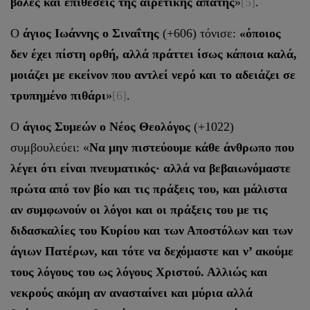
βολές και επιθέσεις της αιρετικής απάτης
»
[5]
.
Ο
άγιος Ιωάννης ο Σιναΐτης
(+606) τόνισε:
«
όποιος
δεν έχει πίστη ορθή, αλλά πράττει ίσως κάποια καλά,
μοιάζει με εκείνον που αντλεί νερό και το αδειάζει σε
τρυπημένο πιθάρι
»
[6]
.
Ο
άγιος Συμεών ο Νέος Θεολόγος
(+1022)
συμβουλεύει: «
Να μην πιστεύουμε κάθε άνθρωπο που
λέγει ότι είναι πνευματικός· αλλά να βεβαιωνόμαστε
πρώτα από τον βίο και τις πράξεις του, και μάλιστα
αν συμφωνούν οι λόγοι και οι πράξεις του με τις
διδασκαλίες του Κυρίου και των Αποστόλων και των
άγιων Πατέρων, και τότε να δεχόμαστε και ν’ ακούμε
τους λόγους του ως λόγους Χριστού. Αλλιώς και
νεκρούς ακόμη αν ανασταίνει και μύρια αλλά