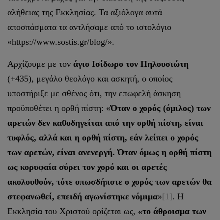
αλήθειας της Εκκλησίας. Τα αξιόλογα αυτά
αποσπάσματα τα αντλήσαμε από το ιστολόγιο
«https://www.sostis.gr/blog/».
Αρχίζουμε με τον
άγιο Ισίδωρο τον Πηλουσιώτη
(+435), μεγάλο θεολόγο και ασκητή, ο οποίος
υποστήριξε με σθένος ότι, την επωφελή άσκηση
προϋποθέτει η ορθή πίστη: «
Όταν ο χορός (όμιλος) των
αρετών δεν καθοδηγείται από την ορθή πίστη, είναι
τυφλός, αλλά και η ορθή πίστη, εάν λείπει ο χορός
των αρετών, είναι ανενεργή. Όταν όμως η ορθή πίστη
ως κορυφαία σύρει τον χορό και οι αρετές
ακολουθούν, τότε οπωσδήποτε ο χορός των αρετών θα
στεφανωθεί, επειδή αγωνίστηκε νόμιμα
»
[1]
. Η
Εκκλησία του Χριστού ορίζεται ως,
«το άθροισμα των