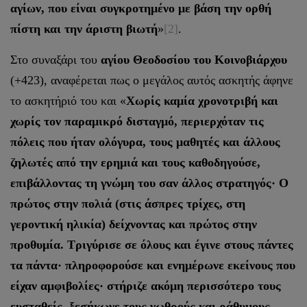
αγίων, που είναι συγκροτημένο με βάση την ορθή
πίστη και την άριστη βιωτή
»
[2]
.
Στο συναξάρι του
αγίου Θεοδοσίου του Κοινοβιάρχου
(+423), αναφέρεται πως ο μεγάλος αυτός ασκητής άφηνε
το ασκητήριό του και «
Χωρίς καμία χρονοτριβή και
χωρίς τον παραμικρό δισταγμό, περιερχόταν τις
πόλεις που ήταν ολόγυρα, τους μαθητές και άλλους
ζηλωτές από την ερημιά και τους καθοδηγούσε,
επιβάλλοντας τη γνώμη του σαν άλλος στρατηγός· Ο
πρώτος στην πολιά (στις άσπρες τρίχες, στη
γεροντική ηλικία) δείχνοντας και πρώτος στην
προθυμία. Τριγύρισε σε όλους και έγινε στους πάντες
τα πάντα· πληροφορούσε και ενημέρωνε εκείνους που
είχαν αμφιβολίες· στήριζε ακόμη περισσότερο τους
ευσταθείς, ξεσήκωνε τους νωθρούς και ράθυμους,