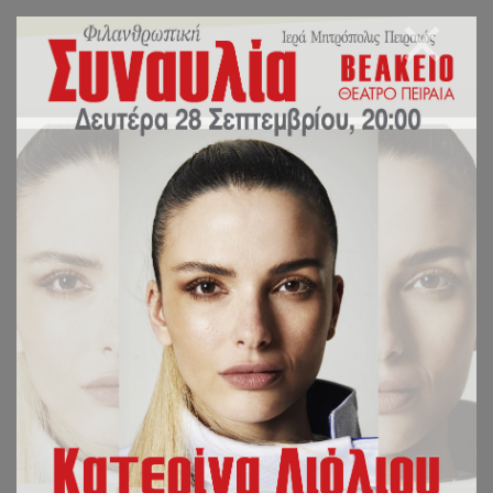
Η ΟΡΘΗ ΠΙΣΤΗ ΕΙΝΑΙ
ΤΟ ΒΑΘΡΟ ΤΟΥ
ΥΓΙΟΥΣ
ΠΝΕΥΜΑΤΙΚΟΥ
ΑΓΩΝΑ (Αντίκρουση της
άποψης διαχωρισμού της