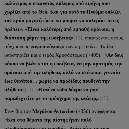
καλύτερος ο επαινετός πόλεμος από ειρήνη που
χωρίζει από το Θεό. Και για αυτό το Πνεύμα οπλίζει
τον πράο μαχητή ώστε να μπορεί να πολεμάει όπως
πρέπει
». «
Είναι καλύτερη από εμπαθή ομόνοια, η
διάσταση χάριν της ευσέβειας
»
[13]
, απαντώντας στους
σύγχρονους «
αγαπολόγους»
των αιρετικών. Τα ίδιο
υποστηρίζει και ο ιερός Χρυσόστομος (+409): «
Αν δεις
κάπου να βλάπτεται η ευσέβεια, να μην προτιμάς την
ομόνοια από την αλήθεια, αλλά να στέκεσαι γενναία
έως θανάτου… χωρίς να προδίδεις πουθενά την
αλήθεια
»
[14]
. «
Κανένα νόθο δόγμα να μην
παραδεχτείτε με το πρόσχημα της αγάπης
»
[15]
.
Στον βίο του
Μεγάλου Αντωνίου
(+356) αναφέρεται:
«
Και στα θέματα της πίστης ήταν πολύ
αξιοθαύμαστος και ευσεβής. Διότι ούτε με τους