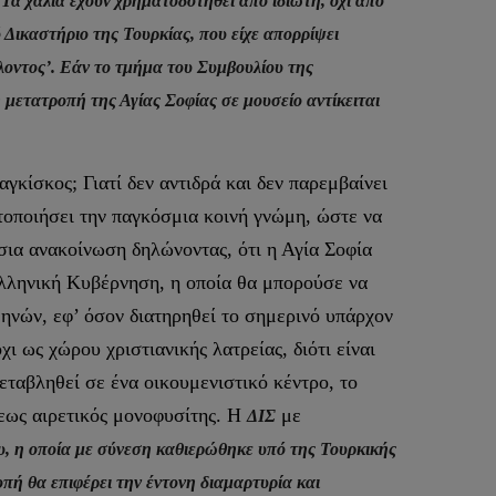
Τα χαλιά έχουν χρηματοδοτηθεί από ιδιώτη, όχι από
 Δικαστήριο της Τουρκίας, που είχε απορρίψει
οντος’. Εάν το τμήμα του Συμβουλίου της
 μετατροπή της Αγίας Σοφίας σε μουσείο αντίκειται
γκίσκος; Γιατί δεν αντιδρά και δεν παρεμβαίνει
θητοποιήσει την παγκόσμια κοινή γνώμη, ώστε να
ια ανακοίνωση δηλώνοντας, ότι η Αγία Σοφία
 Ελληνική Κυβέρνηση, η οποία θα μπορούσε να
θηνών, εφ’ όσον διατηρηθεί το σημερινό υπάρχον
 ως χώρου χριστιανικής λατρείας, διότι είναι
εταβληθεί σε ένα οικουμενιστικό κέντρο, το
εως αιρετικός μονοφυσίτης. Η
με
ΔΙΣ
υ, η οποία με σύνεση καθιερώθηκε υπό της Τουρκικής
πή θα επιφέρει την έντονη διαμαρτυρία και