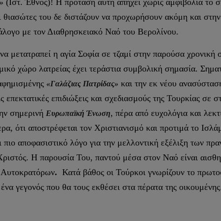
(Ιστ. Έθνος)! Η πρόταση αυτή απηχεί χωρίς αμφιβολία το 
»
 θιασώτες του δε διστάζουν να προχωρήσουν ακόμη και στη
νάλογο με τον Διαθρησκειακό Ναό του Βερολίνου.
 να μετατραπεί η αγία Σοφία σε τζαμί στην παρούσα χρονική 
μικό χώρο λατρείας έχει τεράστια συμβολική σημασία. Σηματ
ιαφημισμένης
και την εκ νέου ανασύστασ
«Γαλάζιας Πατρίδας»
ς επεκτατικές επιδιώξεις και σχεδιασμούς της Τουρκίας σε σ
ην σημερινή
, πέρα από ευχολόγια και λεκτ
Ευρωπαϊκή Ένωση
ρα, ότι αποστρέφεται τον Χριστιανισμό και προτιμά το Ισλ
ι πιο αποφασιστικό λόγο για την μελλοντική εξέλιξη των πρ
ριστός. Η παρουσία Του, παντού μέσα στον Ναό είναι αισθη
ν Αυτοκρατόρων
.
Κατά βάθος οι Τούρκοι γνωρίζουν το πρωτοφ
, ένα γεγονός που θα τους εκθέσει στα πέρατα της οικουμένη