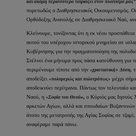
και ακόμη περισσότερο ταιριάζει στον πολιτισμό μας”
πυρετωδώς ο Διαθρησκειακός Οικουμενισμός. Οι
Ορθόδοξης Ανατολής σε Διαθρησκειακό Ναό, α
Κλείνουμε, τονίζοντας ότι η εκ νέου προσπάθεια
αυτού του υπέροχου ιστορικού μνημείου σε ισλα
Κυβέρνησης για την πραγματοποίηση της πολυδ
Στέλνει ένα μήνυμα προς πάσα κατεύθυνση για τι
περιμένουμε τίποτε από την
»
τ
«χριστιανική
Δύση,
αποδείξει
μέχρι σήμε
«πολυμερώς και πολυτρόπως»
αποδεικνύει περίτρανα. Πάντως τον τελευταίο κα
Ναού, η
»,
ο Κύριός μας Ιησούς Χ
«Σοφία του Θεού
αρκετών Αγίων, αλλά και σπουδαίων Βυζαντινώ
άτοπο της μετατροπής της Αγίας Σοφίας σε τζαμί
αναφέραμε παρά πάνω.