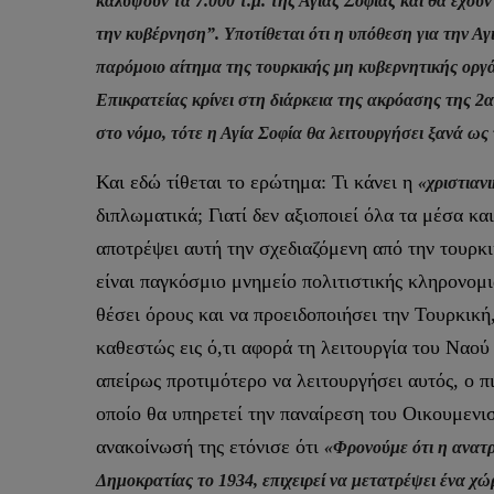
καλύψουν τα 7.000 τ.μ. της Αγιάς Σοφιάς και θα έχο
την κυβέρνηση”. Υποτίθεται ότι η υπόθεση για την Αγ
παρόμοιο αίτημα της τουρκικής μη κυβερνητικής ορ
Επικρατείας κρίνει στη διάρκεια της ακρόασης της 2α
στο νόμο, τότε η Αγία Σοφία θα λειτουργήσει ξανά ως
Και εδώ τίθεται το ερώτημα: Τι κάνει η
«χριστιαν
διπλωματικά; Γιατί δεν αξιοποιεί όλα τα μέσα κα
αποτρέψει αυτή την σχεδιαζόμενη από την τουρ
είναι παγκόσμιο μνημείο πολιτιστικής κληρονομι
θέσει όρους και να προειδοποιήσει την Τουρκική
καθεστώς εις ό,τι αφορά τη λειτουργία του Ναού
απείρως προτιμότερο να λειτουργήσει αυτός, ο π
οποίο θα υπηρετεί την παναίρεση του Οικουμεν
ανακοίνωσή της ετόνισε ότι
«Φρονούμε ότι η ανατρ
Δημοκρατίας το 1934, επιχειρεί να μετατρέψει ένα χ