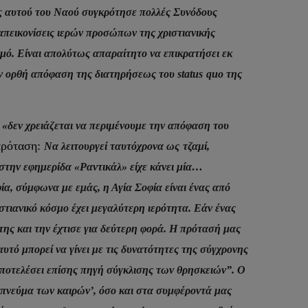
ός αυτού του Ναού συγκρότησε πολλές Συνόδους
απεικονίσεις ιερών προσώπων της χριστιανικής
μό.
Είναι απολύτως απαραίτητο να επικρατήσει εκ
την ορθή απόφαση της διατηρήσεως του
status
quo
της
ι
«δεν χρειάζεται να περιμένουμε την απόφαση του
 πρόταση:
Να λειτουργεί ταυτόχρονα ως
τζαμί,
στην εφημερίδα «Ραντικάλ» είχε κάνει μία…
ία, σύμφωνα με εμάς, η Αγία Σοφία είναι ένας από
ιστιανικό κόσμο έχει μεγαλύτερη ιερότητα. Εάν ένας
 της και την έχτισε για δεύτερη φορά. Η πρότασή μας
αυτό μπορεί να γίνει με τις δυνατότητες της σύγχρονης
 αποτελέσει επίσης πηγή σύγκλισης των θρησκειών”. Ο
 ‘πνεύμα των καιρών’, όσο και στα συμφέροντά μας