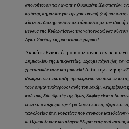
απογοήτευση των ανά την Οικουμένη Χριστιανών, ενώ
υψίστης σημασίας για την χριστιανική ζωή και πίστη.
πίστεως, διακηρύσσουν ακατάπαυστα με την σιωπή του
μέρους της Κυβερνήσεως της γείτονος χώρας σύνεση 
Αγίας Σοφίας, ως μουσειακού χώρου»
!
Ακραίοι εθνικιστές μουσουλμάνοι, δεν περιμέν
Συμβουλίου της Επικρατείας. Έχουμε πάρει ήδη τον 
Δείτε την είδηση:
χριστιανικός ναός και μουσείο
!
«Έ
σολομώντεια πρόταση
,
προκειμένου και πάλι να διατη
τους σημαντικότερους ναούς του Ισλάμ. Αναμφίβολα η κ
από τους δύο ιδρυτές της Αγίας Σοφίας είναι ο Ιουστι
είναι να ανοίξουμε την Αγία Σοφία και ως τζαμί και ω
τεχνολογίας (π.χ. κουρτίνες που ανοίγουν και κλείνο
κ. Οζκιόκ λοιπόν καταλήγει: “Είμαι ένας από αυτούς 