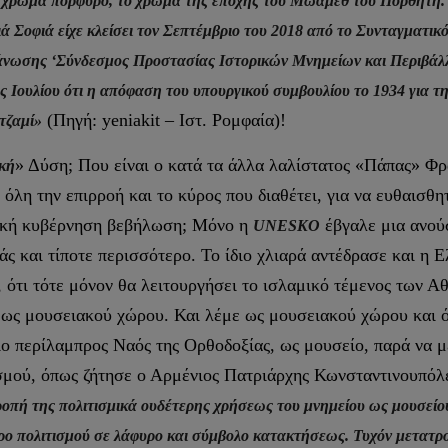
υν χρώμα πορφυρό, το χρώμα της εποχής του Μωάμεθ του Πορθητή. 
ιά Σοφιά είχε κλείσει τον Σεπτέμβριο του 2018 από το Συνταγματικό
γάνωσης ‘Σύνδεσμος Προστασίας Ιστορικών Μνημείων και Περιβάλλ
ς Ιουλίου ότι η απόφαση του υπουργικού συμβουλίου το 1934 για τη
(Πηγή: yeniakit – Ιστ. Ρομφαία)!
 τζαμί»
» Δύση; Που είναι ο κατά τα άλλα λαλίστατος «Πάπας» Φρα
ική
ι όλη την επιρροή και το κύρος που διαθέτει, για να ευθαισ
κική κυβέρνηση βεβήλωση; Μόνο η
έβγαλε μια ανούσ
UNESKO
άς και τίποτε περισσότερο. Το ίδιο χλιαρά αντέδρασε και η
, ότι τότε μόνον θα λειτουργήσει το ισλαμικό τέμενος των Α
 ως μουσειακού χώρου. Και λέμε ως μουσειακού χώρου και όχι
ιο περίλαμπρος Ναός της Ορθοδοξίας, ως μουσείο, παρά να μ
ισμού, όπως ζήτησε ο Αρμένιος Πατριάρχης Κωνσταντινουπόλ
οπή της πολιτισμικά ουδέτερης χρήσεως του μνημείου ως μουσείο
ώρο πολιτισμού σε λάφυρο και σύμβολο κατακτήσεως.
Τυχόν μετατρο