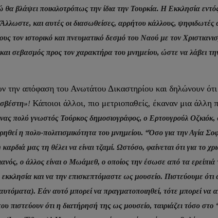
 θα βλάψει ποικιλοτρόπως την ίδια την Τουρκία. Η Εκκλησία εντ
Άλλωστε, και αυτές οι διασωθείσες, αρρήτου κάλλους, ψηφιδωτές 
ς τον ιστορικό και πνευματικό δεσμό του Ναού με τον Χριστιανισ
και σεβασμός προς τον χαρακτήρα του μνημείου, ώστε να λάβει 
ουν την απόφαση του Ανωτάτου Δικαστηρίου και δηλώνουν ότ
Κάποιοι άλλοι, πιο μετριοπαθείς, έκαναν μια άλλη
ασβέστη»
!
νας πολύ γνωστός Τούρκος δημοσιογράφος, ο Ερτουγρούλ Οζκιόκ, 
ρηθεί η πολυ-πολιτισμικότητα του μνημείου. “Όσο για την Αγία Σοφ
αρδιά μας τη θέλει να είναι τζαμί. Ωστόσο, φαίνεται ότι για το χρ
νιανός, ο άλλος είναι ο Μωάμεθ, ο οποίος την έσωσε από τα ερείπιά
ς εκκλησία και να την επισκεπτόμαστε ως μουσείο. Πιστεύουμε ότι 
υν αυτόματα). Εάν αυτό μπορεί να πραγματοποιηθεί, τότε μπορεί να
που πιστεύουν ότι η διατήρησή της ως μουσείο, ταιριάζει τόσο στο