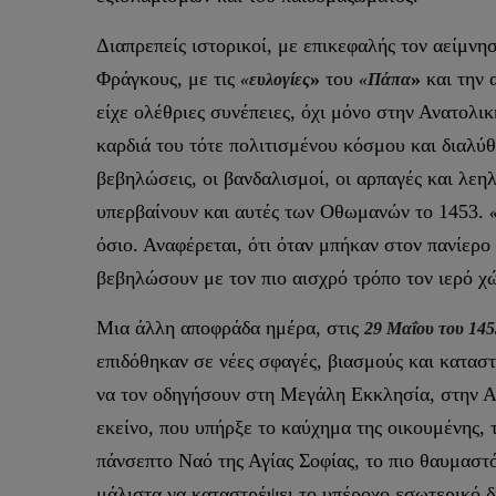
Διαπρεπείς ιστορικοί, με επικεφαλής τον αείμνη
Φράγκους, με τις
»
του
»
και την 
«ευλογίες
«Πάπα
είχε ολέθριες συνέπειες, όχι μόνο στην Ανατολ
καρδιά του τότε πολιτισμένου κόσμου και διαλύθ
βεβηλώσεις, οι βανδαλισμοί, οι αρπαγές και λε
υπερβαίνουν και αυτές των Οθωμανών το 1453.
όσιο. Αναφέρεται, ότι όταν μπήκαν στον πανίερο
βεβηλώσουν με τον πιο αισχρό τρόπο τον ιερό χ
Μια άλλη αποφράδα ημέρα, στις
29 Μαΐου του 145
επιδόθηκαν σε νέες σφαγές, βιασμούς και κατασ
να τον οδηγήσουν στη Μεγάλη Εκκλησία, στην Αγ
εκείνο, που υπήρξε το καύχημα της οικουμένης, 
πάνσεπτο Ναό της Αγίας Σοφίας, το πιο θαυμαστ
μάλιστα να καταστρέψει το υπέροχο εσωτερικό δι