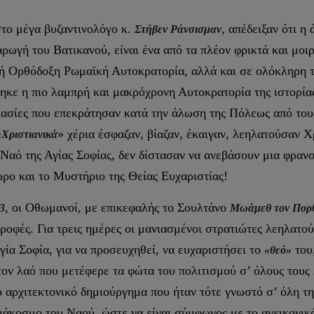
στο μέγα βυζαντινολόγο κ.
, απέδειξαν ότι 
Στήβεν Ράνσισμαν
αρωγή του Βατικανού, είναι ένα από τα πλέον φρικτά και μοιρ
ική Ορθόδοξη Ρωμαϊκή Αυτοκρατορία, αλλά και σε ολόκληρη τ
ηκε η πιο λαμπρή και μακρόχρονη Αυτοκρατορία της ιστορίας.
ηλασίες που επεκράτησαν κατά την άλωση της Πόλεως από το
» χέρια έσφαζαν, βίαζαν, έκαιγαν, λεηλατούσαν Χ
«Χριστιανικά
 Ναό της Αγίας Σοφίας, δεν δίστασαν να ανεβάσουν μια φραν
ώρο και το Μυστήριο της Θείας Ευχαριστίας!
, οι Οθωμανοί, με επικεφαλής το Σουλτάνο
3
Μωάμεθ τον Πορ
τροφές. Για τρεις ημέρες οι μανιασμένοι στρατιώτες λεηλατ
ία Σοφία, για να προσευχηθεί, να ευχαριστήσει το
του,
«θεό»
τον λαό που μετέφερε τα φώτα του πολιτισμού σ’ όλους τους 
ό αρχιτεκτονικό δημιούργημα που ήταν τότε γνωστό σ’ όλη τ
άκοσμο του Ναού, ώστε να είναι σύμφωνος με το ανεικονικό 