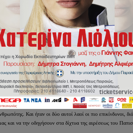
ΓΙΑΣ ΣΟΦΙΑΣ ΣΕ ΤΖΑΜΙ: ΣΗΜΕΙΟ ΒΑΡΒΑΡΟΤΗΤΑΣ Ή ΠΟΛ
ρομή είχε την ατυχία να περιστοιχίζεται από βαρβαρικούς λα
θόν μέχρι σήμερα μια πλειάδα βαρβαρικών λαών, όπως Πέρσε
ας για μικρότερα, ή μεγαλύτερα χρονικά διαστήματα, χωρίς
ην Ορθόδοξη πίστη μας. Από όλους αυτούς τους κατά καιρούς 
, οι οποίοι αφού διέλυσαν την Αυτοκρατορία μας, την ένδοξ
ι
ς Φραγκοκρατίας και οι Οθωμανοί, οι οποίοι επί 400 χρόνια
θρωπότης. Και ήταν οι δύο αυτοί λαοί οι πιο επικίνδυνοι, δι
ς και να την οδηγήσουν στα δίχτυα της αιρέσεως του Παπισ