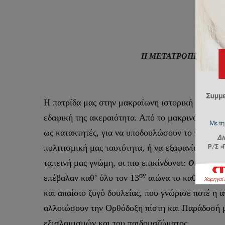
Η ΜΕΤΑΤΡΟΠΗ ΤΗΣ Α
Η πατρίδα μας στην μακραίωνη ιστορική της διαδ
εδαφική της ακεραιότητα. Από το μακρινό παρελ
ως κατακτητές, για να υποδουλώσουν το γένος μ
πολιτισμική μας ταυτότητα, ή να εξαφανίσουν τ
ταπεινή μας γνώμη, οι πιο επικίνδυνοι:
Οι Φράγκο
ον
επέβαλαν καθ’ όλο τον 13
αιώνα το καθεστώς τη
και απαίσιο ζυγό δουλείας, που γνώρισε ποτέ η αν
αλλοιώσουν την Ορθόδοξη πίστη και Παράδοσή μα
εξισλαμισμών και του παιδομαζώματος.