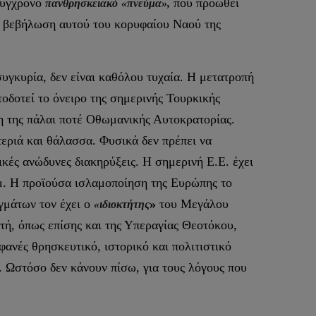
σύγχρονο
που προωθεί
πανθρησκειακό
«πνεύμα»,
ν βεβήλωση αυτού του κορυφαίου Ναού της
συγκυρία, δεν είναι καθόλου τυχαία. Η μετατροπή
οδοτεί το όνειρο της σημερινής Τουρκικής
η της πάλαι ποτέ Οθωμανικής Αυτοκρατορίας.
τεριά και θάλασσα. Φυσικά δεν πρέπει να
ικές ανώδυνες διακηρύξεις. Η σημερινή Ε.Ε. έχει
άμ. Η προϊούσα ισλαμοποίηση της Ευρώπης το
αγμάτων τον έχει ο
»
του Μεγάλου
«ιδιοκτήτης
τή, όπως επίσης και της Υπεραγίας Θεοτόκου,
ανές θρησκευτικό, ιστορικό και πολιτιστικό
ς. Ωστόσο δεν κάνουν πίσω, για τους λόγους που