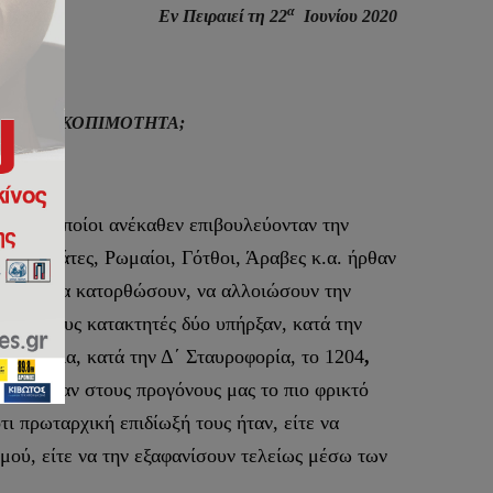
α
Εν Πειραιεί τη 22
Ιουνίου 2020
ΙΤΙΚΗ ΣΚΟΠΙΜΟΤΗΤΑ;
ούς, οι οποίοι ανέκαθεν επιβουλεύονταν την
ς, Γαλάτες, Ρωμαίοι, Γότθοι, Άραβες κ.α. ήρθαν
 ωστόσο να κατορθώσουν, να αλλοιώσουν την
βαρβάρους κατακτητές δύο υπήρξαν, κατά την
η Ρωμανία, κατά την Δ΄ Σταυροφορία, το 1204
,
 επέβαλαν στους προγόνους μας το πιο φρικτό
ότι πρωταρχική επιδίωξή τους ήταν, είτε να
μού, είτε να την εξαφανίσουν τελείως μέσω των