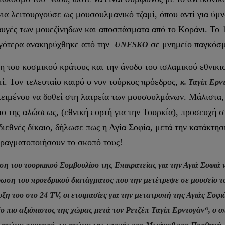
νια λειτουργούσε ως μουσουλμανικό τζαμί, όπου αντί για ύμ
γές των μουεζίνηδων και αποσπάσματα από το Κοράνι. Το 1
αργότερα ανακηρύχθηκε από την
σε μνημείο παγκόσμι
UNESKO
η του κοσμικού κράτους και την άνοδο του ισλαμικού εθνικι
μί. Τον τελευταίο καιρό ο νυν τούρκος πρόεδρος,
κ. Ταγίπ Ερν
ειμένου να δοθεί στη λατρεία των μουσουλμάνων. Μάλιστα, 
ιο της αλώσεως, (εθνική εορτή για την Τουρκία), προσευχή σ
ιεθνές δίκαιο, δήλωσε πως η Αγία Σοφία, μετά την κατάκτησή
 πραγματοποιήσουν το σκοπό τους!
 του τουρκικού Συμβουλίου της Επικρατείας για την Αγιά Σοφιά να 
ωση του προεδρικού διατάγματος που την μετέτρεψε σε μουσείο τ
υξη του στο 24
TV
, οι ετοιμασίες για την μετατροπή της Αγιάς Σοφι
ο πιο αξιόπιστος της χώρας μετά τον Ρετζέπ Ταγίπ Ερντογάν“, ο οπ