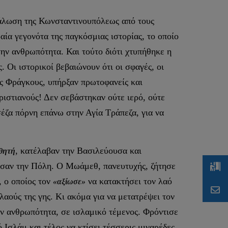
η άλωση της Κωνσταντινουπόλεως από τους
αία γεγονότα της παγκόσμιας ιστορίας, το οποίο
ην ανθρωπότητα. Και τούτο διότι χτυπήθηκε η
 Οι ιστορικοί βεβαιώνουν ότι οι σφαγές, οι
υς Φράγκους, υπήρξαν πρωτοφανείς και
ριστιανούς! Δεν σεβάστηκαν ούτε ιερό, ούτε
σέζα πόρνη επάνω στην Αγία Τράπεζα, για να
, κατέλαβαν την Βασιλεύουσα και
θητή
ούσαν την Πόλη. Ο Μωάμεθ, πανευτυχής, ζήτησε
 ο οποίος τον
να κατακτήσει τον λαό
«αξίωσε»
λαούς της γης. Κι ακόμα για να μετατρέψει τον
ην ανθρωπότητα, σε ισλαμικό τέμενος. Φρόντισε
Ισλάμ και τέλος να κτίσει τέσσερις μιναρέδες,