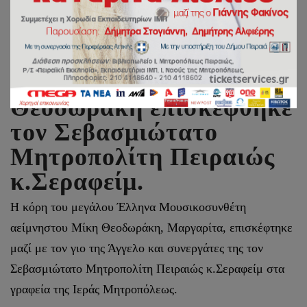
Η Μαργαρίτα
Θεοδωράκη επισκέφθηκε
τον Σεβασμιώτατο
Μητροπολίτη Πειραιώς
κ.Σεραφείμ.
Η κόρη του μεγάλου Έλληνα Μουσικοσυνθέτη
αείμνηστου Μίκη Θεοδωράκη, Μαργαρίτα, επισκέφτηκε
μαζί με τον γιο της Άγγελο και συνεργάτες της τον
Σεβασμιώτατο Μητροπολίτη Πειραιώς κ.Σεραφείμ στα
γραφεία της Ιεράς Μητροπόλεως.