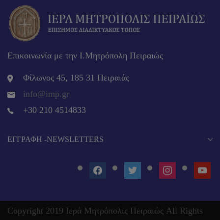
Επικοινωνία με την Ι.Μητρόπολη Πειραιώς
Φίλωνος 45, 185 31 Πειραιάς
info@imp.gr
+30 210 4514833
EΓΓΡΑΦΉ -NEWSLETTERS
FACEBOOK
TWITTER
INSTAGRAM
YOUT
Copyright 2019 Ιερά Μητρόπολις Πειραιώς All Rights