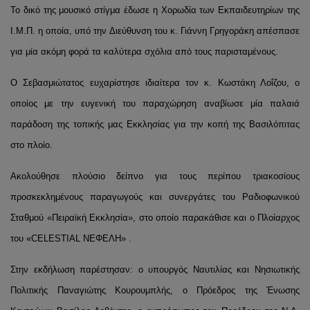
Το δικό της μουσικό στίγμα έδωσε η Χορωδία των Εκπαιδευτηρίων της
Ι.Μ.Π. η οποία, υπό την Διεύθυνση του κ. Γιάννη Γρηγοράκη απέσπασε
για μία ακόμη φορά τα καλύτερα σχόλια από τους παρισταμένους.
Ο Σεβασμιώτατος ευχαρίστησε ιδιαίτερα τον κ. Κωστάκη Λοΐζου, ο
οποίος με την ευγενική του παραχώρηση αναβίωσε μία παλαιά
παράδοση της τοπικής μας Εκκλησίας για την κοπή της Βασιλόπιτας
στο πλοίο.
Ακολούθησε πλούσιο δείπνο για τους περίπου τριακοσίους
προσκεκλημένους παραγωγούς και συνεργάτες του Ραδιοφωνικού
Σταθμού «Πειραϊκή Εκκλησία», στο οποίο παρακάθισε και ο Πλοίαρχος
του «CELESTIAL ΝΕΦΕΛΗ» .
Στην εκδήλωση παρέστησαν: ο υπουργός Ναυτιλίας και Νησιωτικής
Πολιτικής Παναγιώτης Κουρουμπλής, ο Πρόεδρος της Ένωσης