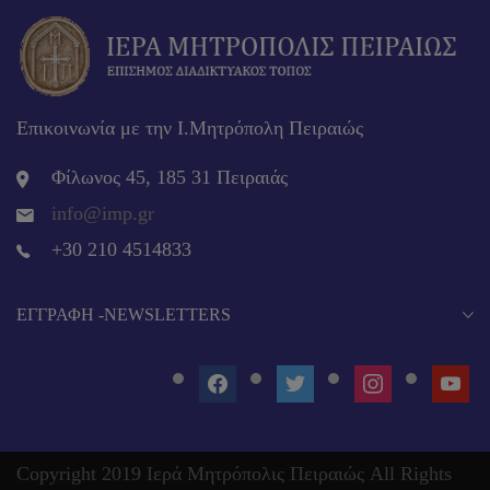
Επικοινωνία με την Ι.Μητρόπολη Πειραιώς
Φίλωνος 45, 185 31 Πειραιάς
info@imp.gr
+30 210 4514833
EΓΓΡΑΦΉ -NEWSLETTERS
FACEBOOK
TWITTER
INSTAGRAM
YOUT
Copyright 2019 Ιερά Μητρόπολις Πειραιώς All Rights