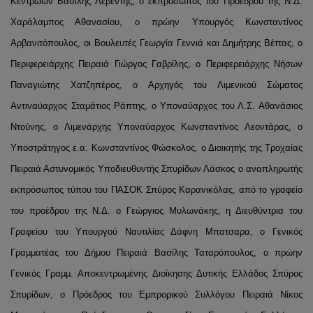
Κεντρώων Βασίλης Λεβέντης, ο εκπρόσωπος του Προέδρου της Ν.Δ.
Χαράλαμπος Αθανασίου, ο πρώην Υπουργός Κωνσταντίνος
Αρβανιτόπουλος, οι Βουλευτές Γεωργία Γεννιά και Δημήτρης Βέττας, ο
Περιφερειάρχης Πειραιά Γιώργος Γαβρίλης, ο Περιφερειάρχης Νήσων
Παναγιώτης Χατζηπέρος, ο Αρχηγός του Λιμενικού Σώματος
Αντιναύαρχος Σταμάτιος Ράπτης, ο Υποναύαρχος του Λ.Σ. Αθανάσιος
Ντούνης, ο Λιμενάρχης Υποναύαρχος Κωνσταντίνος Λεοντάρας, ο
Υποστράτηγος ε.α. Κωνσταντίνος Φώσκολος, ο Διοικητής της Τροχαίας
Πειραιά Αστυνομικός Υποδιευθυντής Σπυρίδων Λάσκος ο αναπληρωτής
εκπρόσωπος τύπου του ΠΑΣΟΚ Σπύρος Καρανικόλας, από το γραφείο
του προέδρου της Ν.Δ. ο Γεώργιος Μυλωνάκης, η Διευθύντρια του
Γραφείου του Υπουργού Ναυτιλίας Δάφνη Μπατσαρα, ο Γενικός
Γραμματέας του Δήμου Πειραιά Βασίλης Ταταρόπουλος, ο πρώην
Γενικός Γραμμ. Αποκεντρωμένης Διοίκησης Δυτικής Ελλάδος Σπύρος
Σπυρίδων, ο Πρόεδρος του Εμπρορικού Συλλόγου Πειραιά Νίκος