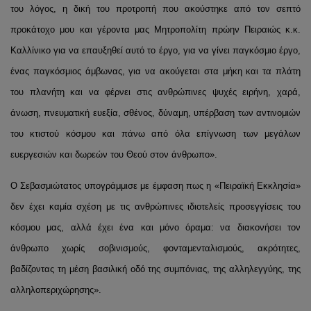
του λόγος, η δική του προτροπή που ακούστηκε από τον σεπτό
προκάτοχο μου και γέροντα μας Μητροπολίτη πρώην Πειραιώς κ.κ.
Καλλίνικο για να επαυξηθεί αυτό το έργο, για να γίνει παγκόσμιο έργο,
ένας παγκόσμιος άμβωνας, για να ακούγεται στα μήκη και τα πλάτη
του πλανήτη και να φέρνει στις ανθρώπινες ψυχές ειρήνη, χαρά,
άνωση, πνευματική ευεξία, σθένος, δύναμη, υπέρβαση των αντινομιών
του κτιστού κόσμου και πάνω από όλα επίγνωση των μεγάλων
ευεργεσιών και δωρεών του Θεού στον άνθρωπο».
Ο Σεβασμιώτατος υπογράμμισε με έμφαση πως η «Πειραϊκή Εκκλησία»
δεν έχει καμία σχέση με τις ανθρώπινες ιδιοτελείς προσεγγίσεις του
κόσμου μας, αλλά έχει ένα και μόνο όραμα: να διακονήσει τον
άνθρωπο χωρίς σοβινισμούς, φονταμενταλισμούς, ακρότητες,
βαδίζοντας τη μέση βασιλική οδό της συμπόνιας, της αλληλεγγύης, της
αλληλοπεριχώρησης».