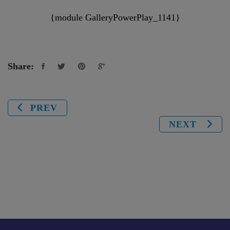
{module GalleryPowerPlay_1141}
Share:
PREV
NEXT