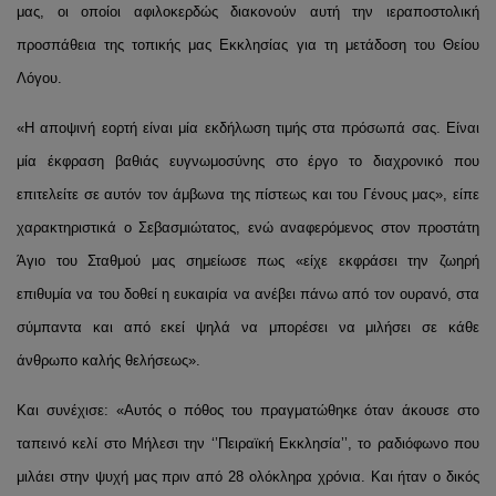
μας, οι οποίοι αφιλοκερδώς διακονούν αυτή την ιεραποστολική
προσπάθεια της τοπικής μας Εκκλησίας για τη μετάδοση του Θείου
Λόγου.
«Η αποψινή εορτή είναι μία εκδήλωση τιμής στα πρόσωπά σας. Είναι
μία έκφραση βαθιάς ευγνωμοσύνης στο έργο το διαχρονικό που
επιτελείτε σε αυτόν τον άμβωνα της πίστεως και του Γένους μας», είπε
χαρακτηριστικά ο Σεβασμιώτατος, ενώ αναφερόμενος στον προστάτη
Άγιο του Σταθμού μας σημείωσε πως «είχε εκφράσει την ζωηρή
επιθυμία να του δοθεί η ευκαιρία να ανέβει πάνω από τον ουρανό, στα
σύμπαντα και από εκεί ψηλά να μπορέσει να μιλήσει σε κάθε
άνθρωπο καλής θελήσεως».
Και συνέχισε: «Αυτός ο πόθος του πραγματώθηκε όταν άκουσε στο
ταπεινό κελί στο Μήλεσι την ‘’Πειραϊκή Εκκλησία’’, το ραδιόφωνο που
μιλάει στην ψυχή μας πριν από 28 ολόκληρα χρόνια. Και ήταν ο δικός