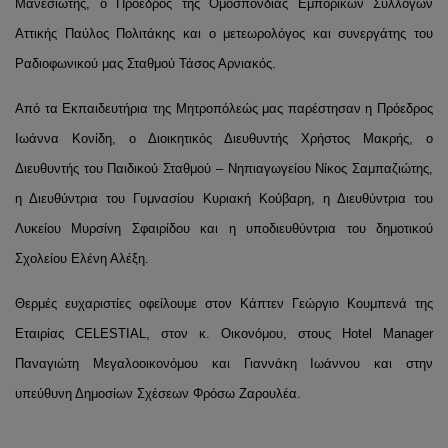
Μανεσιώτης, ο Πρόεδρος της Ομοσπονδίας Εμπορικών Συλλόγων
Αττικής Παύλος Πολιτάκης και ο μετεωρολόγος και συνεργάτης του
Ραδιοφωνικού μας Σταθμού Τάσος Αρνιακός.
Από τα Εκπαιδευτήρια της Μητροπόλεώς μας παρέστησαν η Πρόεδρος
Ιωάννα Κονίδη, ο Διοικητικός Διευθυντής Χρήστος Μακρής, ο
Διευθυντής του Παιδικού Σταθμού – Νηπιαγωγείου Νίκος Σαμπαζιώτης,
η Διευθύντρια του Γυμνασίου Κυριακή Κούβαρη, η Διευθύντρια του
Λυκείου Μυρσίνη Σφαιρίδου και η υποδιευθύντρια του δημοτικού
Σχολείου Ελένη Αλέξη.
Θερμές ευχαριστίες οφείλουμε στον Κάπτεν Γεώργιο Κουμπενά της
Εταιρίας CELESTIAL, στον κ. Οικονόμου, στους Hotel Manager
Παναγιώτη Μεγαλοοικονόμου και Γιαννάκη Ιωάννου και στην
υπεύθυνη Δημοσίων Σχέσεων Φρόσω Ζαρουλέα.