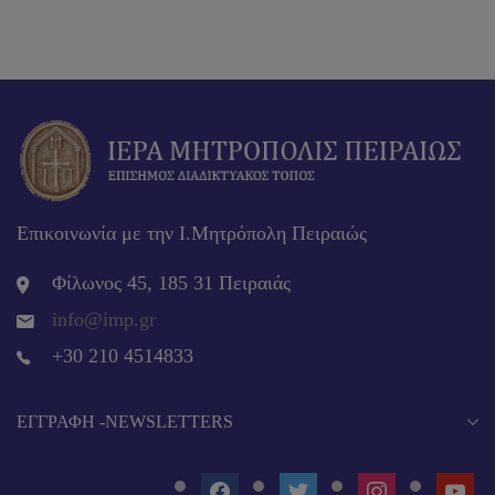
Επικοινωνία με την Ι.Μητρόπολη Πειραιώς
Φίλωνος 45, 185 31 Πειραιάς
info@imp.gr
+30 210 4514833
EΓΓΡΑΦΉ -NEWSLETTERS
FACEBOOK
TWITTER
INSTAGRAM
YOUT