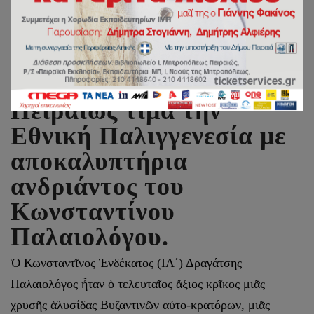
Η Ι.Μητρόπολη
Πειραιώς τιμά την
Εθνική Παλιγγενεσία με
αποκαλυπτήρια
ανδριάντος του
Κωνσταντίνου
Παλαιολόγου.
Ὁ Κωνσταντῖνος Ἑνδέκατος (ΙΑ΄) Δραγάτσης
Παλαιολόγος ἦταν ὁ τελευταῖος ἄξιος κρῖκος μιᾶς
χρυσῆς ἁλυσίδας Βυζαντινῶν αὐτο-κρατόρων, μιᾶς