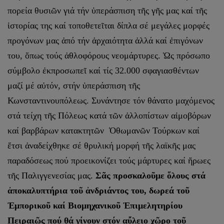
πορεία θυσιῶν γιά τήν ὑπεράσπιση τῆς γῆς μας καί τῆς
ἱστορίας της καί τοποθετεῖται δίπλα σέ μεγάλες μορφές
προγόνων μας ἀπό τήν ἀρχαιότητα ἀλλά καί ἐπιγόνων
του, ὅπως τούς ἀθλοφόρους νεομάρτυρες. Ὡς πρόσωπο
σύμβολο ἐκπροσωπεῖ καί τίς 32.000 σφαγιασθέντων
μαζί μέ αὐτόν, στήν ὑπεράσπιση τῆς
Κωνσταντινουπόλεως. Συνάντησε τόν θάνατο μαχόμενος
στά τείχη τῆς Πόλεως κατά τῶν ἀλλοπίστων αἰμοβόρων
καί βαρβάρων κατακτητῶν Ὀθωμανῶν Τούρκων καί
ἔτσι ἀναδείχθηκε σέ θρυλική μορφή τῆς λαϊκῆς μας
παραδόσεως πού προεικονίζει τούς μάρτυρες καί ἥρωες
τῆς Παλιγγενεσίας μας.
Σᾶς προσκαλοῦμε ὅλους στά
ἀποκαλυπτήρια τοῦ ἀνδριάντος του, δωρεά τοῦ
Ἐμπορικοῦ καί Βιομηχανικοῦ Ἐπιμελητηρίου
Πειραιῶς πού θά γίνουν στόν αὔλειο χῶρο τοῦ