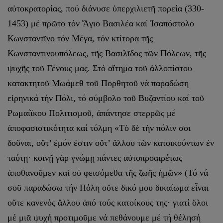
αὐτοκρατορίας, πού διάνυσε ὑπερχιλιετῆ πορεία (330-
1453) μέ πρῶτο τόν Ἅγιο Βασιλέα καί Ἰσαπόστολο
Κωνσταντῖνο τόν Μέγα, τόν κτίτορα τῆς
Κωνσταντινουπόλεως, τῆς Βασιλῖδος τῶν Πόλεων, τῆς
ψυχῆς τοῦ Γένους μας. Στό αἴτημα τοῦ ἀλλοπίστου
κατακτητοῦ Μωάμεθ τοῦ Πορθητοῦ νά παραδώση
εἰρηνικά τήν Πόλι, τό σύμβολο τοῦ Βυζαντίου καί τοῦ
Ρωμαίϊκου Πολιτισμοῦ, ἀπάντησε στερρῶς μέ
ἀποφασιστικότητα καί τόλμη «Τὸ δὲ τὴν πόλιν σοι
δοῦναι, οὔτ’ ἐμόν ἐστιν οὔτ’ ἄλλου τῶν κατοικούντων ἐν
ταύτῃ· κοινῇ γὰρ γνώμῃ πάντες αὐτοπροαιρέτως
ἀποθανοῦμεν καὶ οὐ φεισόμεθα τῆς ζωῆς ἡμῶν» (Τό νά
σοῦ παραδώσω τήν Πόλη οὔτε δικό μου δικαίωμα εἶναι
οὔτε κανενός ἄλλου ἀπό τούς κατοίκους της· γιατί ὅλοι
μέ μιᾶ ψυχή προτιμοῦμε νά πεθάνουμε μέ τή θέλησή