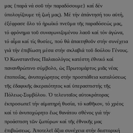
μας {παρά νά σοῦ τήν παραδόσουμε} καί δέν
ὑπολογίζουμε τή ζωή μας). Μέ τήν ἀπάντησή του αὐτή,
ἐξέφρασε ὅλο τό ἡρωϊκό πνεῦμα τῆς παραδόσεώς μας,
τό φρόνημα τοῦ συναγωνιζομένου λαοῦ καί τόν ἀγώνα,
τό αἷμα καί τίς θυσίες, πού θά ἀπαιτηθοῦν στήν συνέχεια
γιά τήν ἐπιβίωση μέσα στήν σκλαβιά τοῦ δούλου Γένους.
Ὁ Κωνσταντῖνος Παλαιολόγος κατέστη ἐθνικό καί
πανανθρώπινο σύμβολο, ὡς Πρωτομάρτυς μιᾶς νέας
ἐποποιΐας, ἀνυποχώρητος στήν προσπάθεια καταλύσεως
τῆς ἐδαφικῆς ἀκεραιότητος καί ὑπερασπιστής τῆς
Πόλεως-Συμβόλου. Ὁ τελευταῖος αὐτοκράτορας
ἐκπροσωπεῖ τήν αἱματηρή θυσία, τό καθῆκον, τό χρέος
καί τό ἀνυποχώρητο ἕως θανάτου σθένος γιά τήν
προάσπιση τῶν ζωπύρων καί τῆς ἐθνικῆς μας
ἐπιβιώσεως. Ἀποτελεῖ ἄξια συνέχεια στήν διιστορική