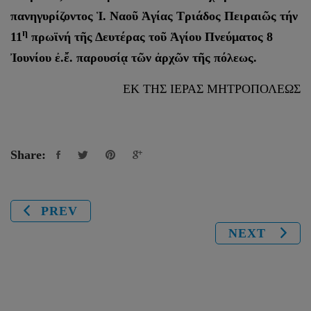
πανηγυρίζοντος Ἱ. Ναοῦ Ἁγίας Τριάδος Πειραιῶς τήν
η
11
πρωϊνή τῆς Δευτέρας τοῦ Ἁγίου Πνεύματος 8
Ἰουνίου ἐ.ἔ. παρουσίᾳ τῶν ἀρχῶν τῆς πόλεως.
ΕΚ ΤΗΣ ΙΕΡΑΣ ΜΗΤΡΟΠΟΛΕΩΣ
Share:
PREV
NEXT