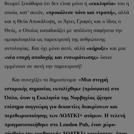
θεωρεί ξεκάθαρα ότι δεν είναι μόνο η
«εκκλησία»
του η
οποία, κατ’ αυτόν,
«προκάλεσε πόνο και ντροπή»,
αλλά
και η Θεία Αποκάλυψη, οι Άγιες Γραφές και ο ίδιος ο
Θεός, ο Οποίος καταδικάζει με απόλυτη σαφήνεια την
ομοφυλοφιλία ως παρεκτροπή της ανθρώπινης
οντολογίας. Και όχι μόνο αυτό, αλλά
«κήρυξε»
και μια
«νέα εποχή αποδοχής και ενσωμάτωσης»
όσων
εμμένουν σε αυτή την παρεκτροπή!
Και συνεχίζει το δημοσίευμα: «
Μια στιγμή
ιστορικής σημασίας εκτυλίχθηκε (πρόσφατα) στο
Όσλο, όταν η Εκκλησία της Νορβηγίας ζήτησε
επίσημα συγγνώμη για δεκαετίες διακρίσεων και
περιθωριοποίησης των ΛΟΑΤΚΙ+ ατόμων. Η τελετή
πραγματοποιήθηκε στο London Pub, έναν χώρο-
σύμβολο της νορβηγικής ΛΟΑΤΚΙ+ κοινότητας, όπου