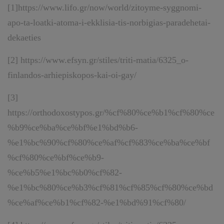
[1]
https://www.lifo.gr/now/world/zitoyme-syggnomi-
apo-ta-loatki-atoma-i-ekklisia-tis-norbigias-paradehetai-
dekaeties
[2]
https://www.efsyn.gr/stiles/triti-matia/6325_o-
finlandos-arhiepiskopos-kai-oi-gay/
[3]
https://orthodoxostypos.gr/%cf%80%ce%b1%cf%80%ce
%b9%ce%ba%ce%bf%e1%bd%b6-
%e1%bc%90%cf%80%ce%af%cf%83%ce%ba%ce%bf
%cf%80%ce%bf%ce%b9-
%ce%b5%e1%bc%b0%cf%82-
%e1%bc%80%ce%b3%cf%81%cf%85%cf%80%ce%bd
%ce%af%ce%b1%cf%82-%e1%bd%91%cf%80/