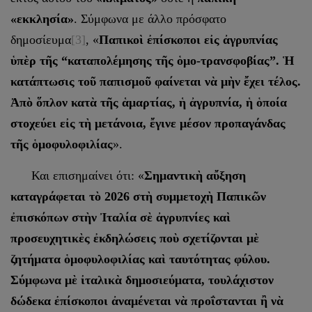
«εκκλησία»
. Σύμφωνα με άλλο πρόσφατο
δημοσίευμα
[3]
, «
Παπικοὶ ἐπίσκοποι εἰς ἀγρυπνίας
ὑπὲρ τῆς “καταπολέμησης τῆς ὁμο-τρανσφοβίας”. Ἡ
κατάπτωσις τοῦ παπισμοῦ φαίνεται νὰ μὴν ἔχει τέλος.
Ἀπὸ ὅπλον κατὰ τῆς ἁμαρτίας, ἡ ἀγρυπνία, ἡ ὁποία
στοχεύει εἰς τὴ μετάνοια, ἔγινε μέσον προπαγάνδας
τῆς ὁμοφυλοφιλίας
».
Και επισημαίνει ότι: «
Σημαντικὴ αὔξηση
καταγράφεται τὸ 2026 στὴ συμμετοχὴ Παπικῶν
ἐπισκόπων στὴν Ἰταλία σὲ ἀγρυπνίες καὶ
προσευχητικὲς ἐκδηλώσεις ποὺ σχετίζονται μὲ
ζητήματα ὁμοφυλοφιλίας καὶ ταυτότητας φύλου.
Σύμφωνα μὲ ἰταλικὰ δημοσιεύματα, τουλάχιστον
δώδεκα ἐπίσκοποι ἀναμένεται νὰ προΐστανται ἢ νὰ