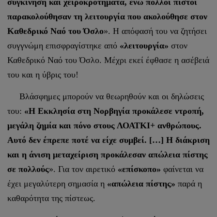
συγκίνηση και χειροκροτήματα, ενώ πολλοί πιστοί
παρακολούθησαν τη λειτουργία που ακολούθησε στον
Καθεδρικό Ναό του Όσλο
». Η απόφασή του να ζητήσει
συγγνώμη επισφραγίστηκε από
«λειτουργία»
στον
Καθεδρικό Ναό του Όσλο. Μέχρι εκεί έφθασε η ασέβειά
του και η ύβρις του!
Βλάσφημες μπορούν να θεωρηθούν και οι δηλώσεις
του:
«Η Εκκλησία στη Νορβηγία προκάλεσε ντροπή,
μεγάλη ζημία και πόνο στους ΛΟΑΤΚΙ+ ανθρώπους.
Αυτό δεν έπρεπε ποτέ να είχε συμβεί. […] Η διάκριση
και η άνιση μεταχείριση προκάλεσαν απώλεια πίστης
σε πολλούς
». Για τον αιρετικό
«επίσκοπο»
φαίνεται να
έχει μεγαλύτερη σημασία η
«απώλεια πίστης»
παρά η
καθαρότητα της πίστεως.