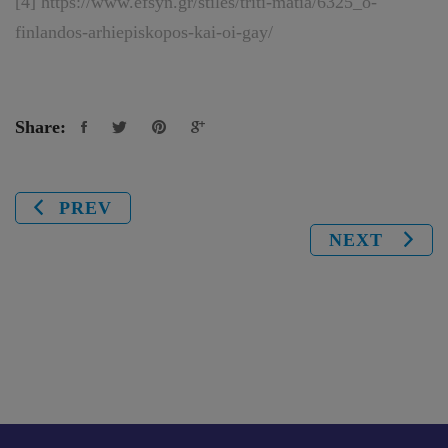
[4]
https://www.efsyn.gr/stiles/triti-matia/6325_o-
finlandos-arhiepiskopos-kai-oi-gay/
Share:
PREV
NEXT