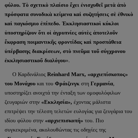
φύλου. Τὸ σχετικὸ πλαίσιο ἔχει ἐνισχυθεῖ μετὰ ἀπὸ
πρόσφατα συνοδικὰ κείμενα καὶ συζητήσεις σὲ ἐθνικὸ
καὶ παγκόσμιο ἐπίπεδο. Ἐκκλησιαστικοὶ κύκλοι
ὑποστηρίζουν ὅτι οἱ ἀγρυπνίες αὐτὲς ἀποτελοῦν
ἔκφραση ποιμαντικῆς φροντίδας καὶ προσπάθεια
ὑπέρβασης διακρίσεων, στὸ πνεῦμα τοῦ σύγχρονου
ἐκκλησιαστικοῦ διαλόγου
».
Ο Καρδινάλιος
Reinhard Marx, «αρχιεπίσκοπος»
του Μονάχου
και του
Φράιζινγκ
στη
Γερμανία
,
υποστηρίζει ανοιχτά την ένταξη των ομοφυλόφιλων
ζευγαριών στην
«Εκκλησία»,
έχοντας μάλιστα
επιτρέψει την τέλεση τελετών ευλογίας για ζευγάρια του
ιδίου φύλου στην
«αρχιεπισκοπή»
του. Πιο
συγκεκριμένα, ακολουθώντας τις οδηγίες της