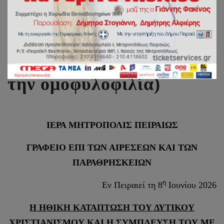
ΑΠΟΣΤΑΣΙΑ (Δυτικές
«εκκλησίες» ζητούν
συγνώμη για την ως
τώρα αντίθεσή τους με
την ομοφυλοφιλία)
ΙΕΡΑ ΜΗΤΡΟΠΟΛΙΣ ΠΕΙΡΑΙΩΣ
ΓΡΑΦΕΙΟ ΕΠΙ ΤΩΝ ΑΙΡΕΣΕΩΝ ΚΑΙ ΤΩΝ
ΠΑΡΑΘΡΗΣΚΕΙΩΝ
η
Εν Πειραιεί τη 8
Ιουνίου 2026
Η ΗΘΙΚΗ ΚΑΤΑΠΤΩΣΗ ΤΟΥ ΔΥΤΙΚΟΥ
ΧΡΙΣΤΙΑΝΙΣΜΟΥ ΚΑΙ Η ΣΥΜΠΛΕΥΣΗ ΤΟΥ ΜΕ