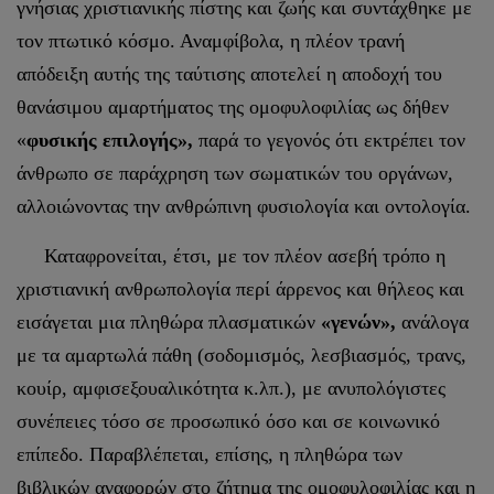
γνήσιας χριστιανικής πίστης και ζωής και συντάχθηκε με
τον πτωτικό κόσμο. Αναμφίβολα, η πλέον τρανή
απόδειξη αυτής της ταύτισης αποτελεί η αποδοχή του
θανάσιμου αμαρτήματος της ομοφυλοφιλίας ως δήθεν
«
φυσικής επιλογής»,
παρά το γεγονός ότι εκτρέπει τον
άνθρωπο σε παράχρηση των σωματικών του οργάνων,
αλλοιώνοντας την ανθρώπινη φυσιολογία και οντολογία.
Καταφρονείται, έτσι, με τον πλέον ασεβή τρόπο η
χριστιανική ανθρωπολογία περί άρρενος και θήλεος και
εισάγεται μια πληθώρα πλασματικών
«γενών»,
ανάλογα
με τα αμαρτωλά πάθη (σοδομισμός, λεσβιασμός, τρανς,
κουίρ, αμφισεξουαλικότητα κ.λπ.), με ανυπολόγιστες
συνέπειες τόσο σε προσωπικό όσο και σε κοινωνικό
επίπεδο. Παραβλέπεται, επίσης, η πληθώρα των
βιβλικών αναφορών στο ζήτημα της ομοφυλοφιλίας και η