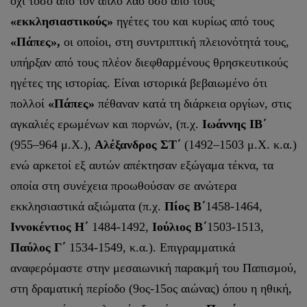
όχι τόσο από τον απλό λαό όσο από τους
«εκκλησιαστικούς»
ηγέτες του και κυρίως από τους
«Πάπες»,
οι οποίοι, στη συντριπτική πλειονότητά τους,
υπήρξαν από τους πλέον διεφθαρμένους θρησκευτικούς
ηγέτες της ιστορίας. Είναι ιστορικά βεβαιωμένο ότι
πολλοί
«Πάπες»
πέθαναν κατά τη διάρκεια οργίων, στις
αγκαλιές ερωμένων και πορνών, (π.χ.
Ιωάννης ΙΒ΄
(955–964 μ.Χ.),
Αλέξανδρος ΣΤ΄
(1492–1503 μ.Χ. κ.α.)
ενώ αρκετοί εξ αυτών απέκτησαν εξώγαμα τέκνα, τα
οποία στη συνέχεια προωθούσαν σε ανώτερα
εκκλησιαστικά αξιώματα (π.χ.
Πίος Β΄
1458-1464,
Ιννοκέντιος Η΄
1484-1492,
Ιούλιος Β΄
1503-1513,
Παύλος Γ΄
1534-1549, κ.α.). Επιγραμματικά
αναφερόμαστε στην μεσαιωνική παρακμή του Παπισμού,
στη δραματική περίοδο (9ος-15ος αιώνας) όπου η ηθική,