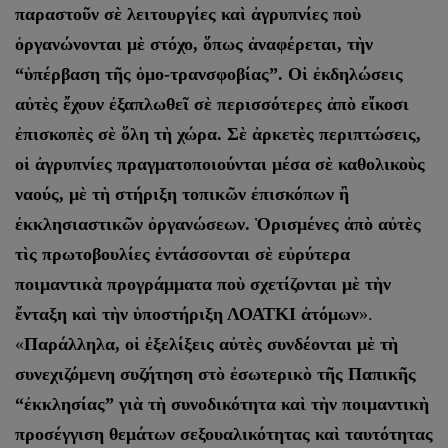
παραστοῦν σὲ λειτουργίες καὶ ἀγρυπνίες ποὺ
ὀργανώνονται μὲ στόχο, ὅπως ἀναφέρεται, τὴν
“ὑπέρβαση τῆς ὁμο-τρανσφοβίας”. Οἱ ἐκδηλώσεις
αὐτὲς ἔχουν ἐξαπλωθεῖ σὲ περισσότερες ἀπὸ εἴκοσι
ἐπισκοπὲς σὲ ὅλη τὴ χώρα. Σὲ ἀρκετὲς περιπτώσεις,
οἱ ἀγρυπνίες πραγματοποιούνται μέσα σὲ καθολικοὺς
ναούς, μὲ τὴ στήριξη τοπικῶν ἐπισκόπων ἢ
ἐκκλησιαστικῶν ὀργανώσεων. Ὁρισμένες ἀπὸ αὐτὲς
τὶς πρωτοβουλίες ἐντάσσονται σὲ εὐρύτερα
ποιμαντικὰ προγράμματα ποὺ σχετίζονται μὲ τὴν
ἔνταξη καὶ τὴν ὑποστήριξη ΛΟΑΤΚΙ ἀτόμων
».
«
Παράλληλα, οἱ ἐξελίξεις αὐτὲς συνδέονται μὲ τὴ
συνεχιζόμενη συζήτηση στὸ ἐσωτερικὸ τῆς Παπικῆς
“ἐκκλησίας” γιὰ τὴ συνοδικότητα καὶ τὴν ποιμαντικὴ
προσέγγιση θεμάτων σεξουαλικότητας καὶ ταυτότητας