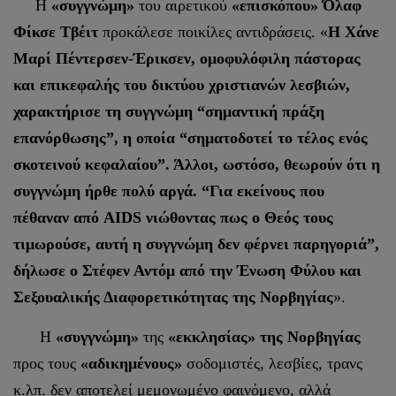
Η
«συγγνώμη»
του αιρετικού
«επισκόπου» Όλαφ
Φίκσε Τβέιτ
προκάλεσε ποικίλες αντιδράσεις. «
Η Χάνε
Μαρί Πέντερσεν-Έρικσεν, ομοφυλόφιλη πάστορας
και επικεφαλής του δικτύου χριστιανών λεσβιών,
χαρακτήρισε τη συγγνώμη “σημαντική πράξη
επανόρθωσης”, η οποία “σηματοδοτεί το τέλος ενός
σκοτεινού κεφαλαίου”. Άλλοι, ωστόσο, θεωρούν ότι η
συγγνώμη ήρθε πολύ αργά. “Για εκείνους που
πέθαναν από AIDS νιώθοντας πως ο Θεός τους
τιμωρούσε, αυτή η συγγνώμη δεν φέρνει παρηγοριά”,
δήλωσε ο Στέφεν Αντόμ από την Ένωση Φύλου και
Σεξουαλικής Διαφορετικότητας της Νορβηγίας
».
Η
«συγγνώμη»
της
«εκκλησίας» της Νορβηγίας
προς τους
«αδικημένους»
σοδομιστές, λεσβίες, τρανς
κ.λπ. δεν αποτελεί μεμονωμένο φαινόμενο, αλλά