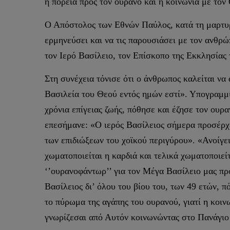
η πορεία προς τον ουρανό και η κοινωνία με τον
Ο Απόστολος των Εθνών Παύλος, κατά τη μαρτυρία
ερμηνεύσει και να τις παρουσιάσει με τον ανθρ
τον Ιερό Βασίλειο, τον Επίσκοπο της Εκκλησίας
Στη συνέχεια τόνισε ότι ο άνθρωπος καλείται να 
Βασιλεία του Θεού εντός ημών εστί». Υπογραμμί
χρόνια επίγειας ζωής, πόθησε και έζησε τον ου
επεσήμανε: «Ο ιερός Βασίλειος σήμερα προσέρχε
των επιδιώξεων του χοϊκού περιγύρου». «Ανοίγει
χωματοποιείται η καρδιά και τελικά χωματοποιείτ
‘’ουρανοφάντωρ’’ για τον Μέγα Βασίλειο μας προ
Βασίλειος δι’ όλου του βίου του, των 49 ετών, 
το πύρωμα της αγάπης του ουρανού, γιατί η κοιν
γνωρίζεσαι από Αυτόν κοινωνώντας στο Πανάγι