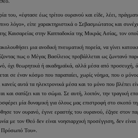
 Θεό.
 του, «έφτασε έως τρίτου ουρανού και είδε, λέει, πράγματα 
ώπινο λόγο», είπε χαρακτηριστικά ο Σεβασμιώτατος και συνέ
 της Καισαρείας στην Καππαδοκία της Μικράς Ασίας, τον οπο
ακολουθήσει μια ανοδική πνευματική πορεία, να γίνει κατοικ
ζοντας πως ο Μέγας Βασίλειος προβάλλεται ως ζωντανό παρ
ρανό, όχι θεωρητικά ή ακαδημαϊκά, αλλά μέσα από προσευχή,
ται σε έναν κόσμο που παραπαίει, χωρίς νόημα, που ο μόνος
 κανείς αυτά τα ηλεκτρονικά μέσα και το μόνο που βλέπει εί
αι και σαπίζει και το σώμα. Σε αυτή, λοιπόν, την τραγική επ
σφέρει μία δυναμική για όλους μας επιστροφή στο σκοπό της
πόθησε τον ουρανό, έγινε εραστής του ουρανού, έζησε στον 
ωνία με τον Θεό δεν είναι νοησιαρχική προσέγγιση, δεν είναι
ο Πρόσωπό Του».