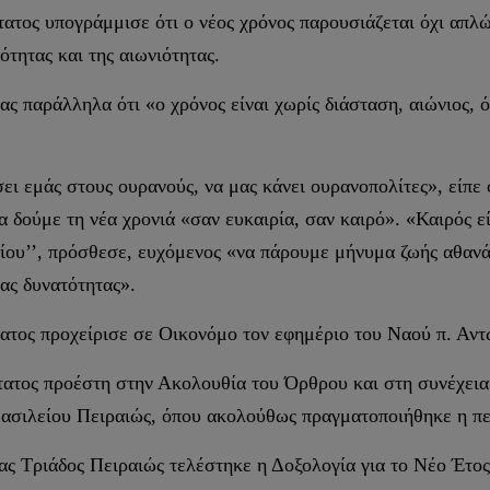
ατος υπογράμμισε ότι ο νέος χρόνος παρουσιάζεται όχι απλώ
ότητας και της αιωνιότητας.
ας παράλληλα ότι «ο χρόνος είναι χωρίς διάσταση, αιώνιος, 
σει εμάς στους ουρανούς, να μας κάνει ουρανοπολίτες», είπ
δούμε τη νέα χρονιά «σαν ευκαιρία, σαν καιρό». «Καιρός είν
ρίου’’, πρόσθεσε, ευχόμενος «να πάρουμε μήνυμα ζωής αθανά
μας δυνατότητας».
τος προχείρισε σε Οικονόμο τον εφημέριο του Ναού π. Αντ
ατος προέστη στην Ακολουθία του Όρθρου και στη συνέχεια
ασιλείου Πειραιώς, όπου ακολούθως πραγματοποιήθηκε η περ
ίας Τριάδος Πειραιώς τελέστηκε η Δοξολογία για το Νέο Έτο