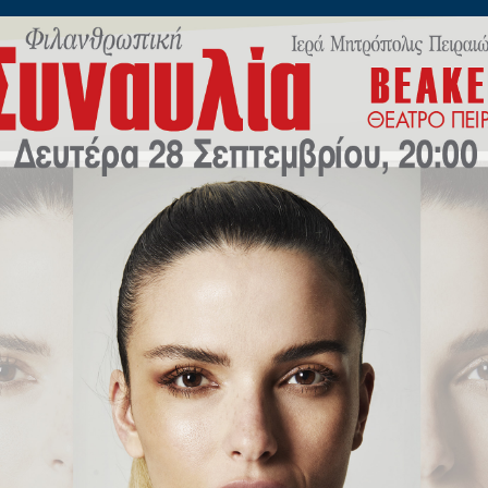
ίλωνος 45
Η
ΠΟΙΜΑΝΤΙΚΗ
ΕΚΠΑΙΔΕΥΣΗ
Μ.Μ.Ε
ΝΕΟ