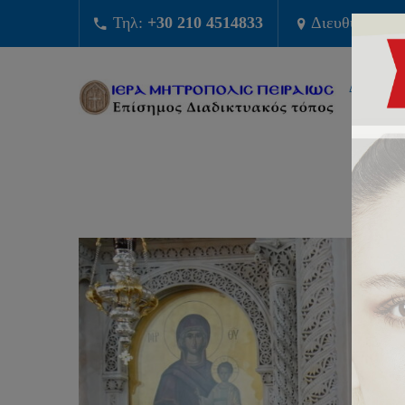
Τηλ:
+30 210 4514833
Διευθυνση:
Φ
ΔΙΟΙΚΗΣ