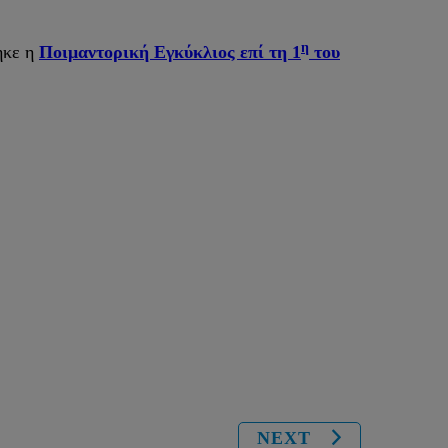
η
τηκε η
Ποιμαντορική Εγκύκλιος επί τη 1
του
NEXT