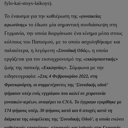
fylo-kai-stoys-laikoys).
Το έναυσμα για την καθιέρωση της
«γυναικείας
»
το έδωσε μία σημαντική συνδιάσκεψη στη
ιερωσύνης
Γερμανία, την οποία διοργάνωσε ένα κίνημα μέσα στους
κόλπους του Παπισμού, με το οποίο ασχοληθήκαμε και
παλαιότερα, η λεγόμενη
η οποία
«Συνοδική Οδός»,
εργάζεται για τον εκσυγχρονισμό της
»
«εκκλησιαστικής
ζωής της παπικής
». Σύμφωνα με την
«Εκκλησίας
ειδησεογραφία:
«Στις 4 Φεβρουαρίου 2022, στη
Φρανκφούρτη, οι συμμετέχοντες της ‘Συνοδικής οδού’
ψήφισαν υπέρ ενός εγγράφου που καλεί σε χειροτονία
γυναικών-ιερέων, αναφέρει το CNA. Το έγγραφο εγκρίθηκε με
174 ψήφους υπέρ, 30 ψήφους κατά και 6 αποχές κατά τη
διάρκεια της ολομέλειας της ‘Συνοδικής Οδού’, η οποία ενώνει
καθολικούς επισκόπους, κληρικούς και λαϊκούς στη Γερμανία,