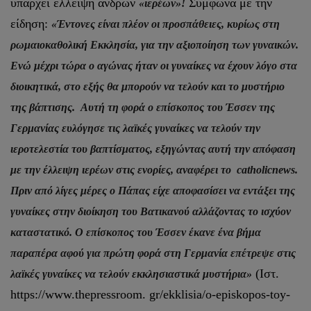
υπάρχει έλλειψη ανδρών
Σύμφωνα με την
«ιερέων»!
είδηση:
«Έντονες είναι πλέον οι προσπάθειες, κυρίως στη
ρωμαιοκαθολική Εκκλησία, για την αξιοποίηση των γυναικών.
Ενώ μέχρι τώρα ο αγώνας ήταν οι γυναίκες να έχουν λόγο στα
διοικητικά, στο εξής θα μπορούν να τελούν και το μυστήριο
της βάπτισης. Αυτή τη φορά ο επίσκοπος του Έσσεν της
Γερμανίας ευλόγησε τις λαϊκές γυναίκες να τελούν την
ιεροτελεστία του βαπτίσματος, εξηγώντας αυτή την απόφαση
με την έλλειψη ιερέων στις ενορίες, αναφέρει το catholicnews.
Πριν από λίγες μέρες ο Πάπας είχε αποφασίσει να εντάξει της
γυναίκες στην διοίκηση του Βατικανού αλλάζοντας το ισχύον
καταστατικό. Ο επίσκοπος του Έσσεν έκανε ένα βήμα
παραπέρα αφού για πρώτη φορά στη Γερμανία επέτρεψε στις
(Ιστ.
λαϊκές γυναίκες να τελούν εκκλησιαστικά μυστήρια»
https://www.thepressroom. gr/ekklisia/o-episkopos-toy-