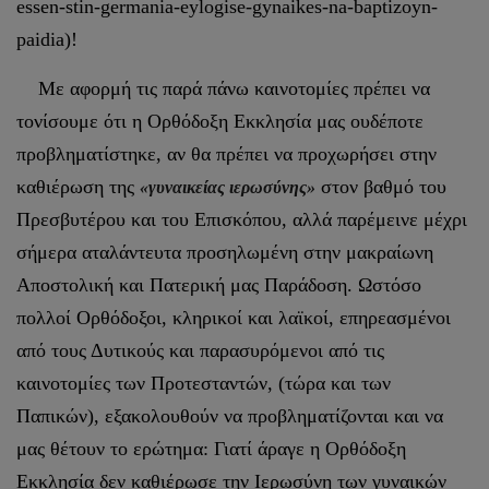
essen-stin-germania-eylogise-gynaikes-na-baptizoyn-
paidia)!
Με αφορμή τις παρά πάνω καινοτομίες πρέπει να
τονίσουμε ότι η Ορθόδοξη Εκκλησία μας ουδέποτε
προβληματίστηκε, αν θα πρέπει να προχωρήσει στην
καθιέρωση της
στον βαθμό του
«γυναικείας ιερωσύνης»
Πρεσβυτέρου και του Επισκόπου, αλλά παρέμεινε μέχρι
σήμερα αταλάντευτα προσηλωμένη στην μακραίωνη
Αποστολική και Πατερική μας Παράδοση. Ωστόσο
πολλοί Ορθόδοξοι, κληρικοί και λαϊκοί, επηρεασμένοι
από τους Δυτικούς και παρασυρόμενοι από τις
καινοτομίες των Προτεσταντών, (τώρα και των
Παπικών), εξακολουθούν να προβληματίζονται και να
μας θέτουν το ερώτημα: Γιατί άραγε η Ορθόδοξη
Εκκλησία δεν καθιέρωσε την Ιερωσύνη των γυναικών