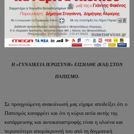
ΓΡΑΦΕΙΟ ΕΠΙ ΤΩΝ ΑΙΡΕΣΕΩΝ ΚΑΙ ΤΩΝ
ΠΑΡΑΘΡΗΣΚΕΙΩΝ
Εν Πειραιεί τη 18η Απριλίου 2022
Η «ΓΥΝΑΙΚΕΙΑ ΙΕΡΩΣΥΝΗ» ΕΙΣΗΛΘΕ (ΚΑΙ) ΣΤΟΝ
ΠΑΠΙΣΜΟ.
Σε προηγούμενη ανακοίνωσή μας είχαμε αποδείξει ότι ο
Παπισμός καταρρέει και ότι η κύρια αιτία αυτής της
κατάρρευσης και αυτοκαταστροφής είναι η ολοένα και
περισσότερο απομάκρυνσή του από τη δογματική