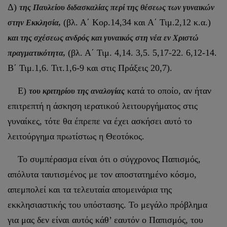
Δ)
της Παυλείου διδασκαλίας περί της θέσεως των γυναικών
(βλ. Α΄ Κορ.14,34 και Α΄ Τιμ.2,12 κ.α.)
στην Εκκλησία,
και της σχέσεως ανδρός και γυναικός στη νέα εν Χριστώ
(βλ. Α΄ Τιμ. 4,14. 3,5. 5,17-22. 6,12-14.
πραγματικότητα,
Β΄ Τιμ.1,6. Τιτ.1,6-9 και στις Πράξεις 20,7).
Ε)
κατά το οποίο, αν ήταν
του κριτηρίου της αναλογίας
επιτρεπτή η άσκηση ιερατικού λειτουργήματος στις
γυναίκες, τότε θα έπρεπε να έχει ασκήσει αυτό το
λειτούργημα πρωτίστως η Θεοτόκος.
Το συμπέρασμα είναι ότι ο σύγχρονος Παπισμός,
απόλυτα ταυτισμένος με τον αποστατημένο κόσμο,
απεμπολεί και τα τελευταία απομεινάρια της
εκκλησιαστικής του υπόστασης. Το μεγάλο πρόβλημα
για μας δεν είναι αυτός κάθ’ εαυτόν ο Παπισμός, του