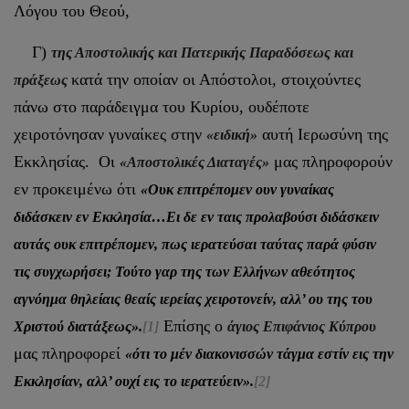
Λόγου του Θεού,
Γ)
της Αποστολικής και Πατερικής Παραδόσεως και
κατά την οποίαν οι Απόστολοι, στοιχούντες
πράξεως
πάνω στο παράδειγμα του Κυρίου, ουδέποτε
χειροτόνησαν γυναίκες στην
αυτή Ιερωσύνη της
«ειδική»
Εκκλησίας. Οι
μας πληροφορούν
«Αποστολικές Διαταγές»
εν προκειμένω ότι
«Ουκ επιτρέπομεν ουν γυναίκας
διδάσκειν εν Εκκλησία…Ει δε εν ταις προλαβούσι διδάσκειν
αυτάς ουκ επιτρέπομεν, πως ιερατεύσαι ταύτας παρά φύσιν
τις συγχωρήσει; Τούτο γαρ της των Ελλήνων αθεότητος
αγνόημα θηλείαις θεαίς ιερείας χειροτονείν, αλλ’ ου της του
Επίσης ο
Χριστού διατάξεως».
[1]
άγιος Επιφάνιος Κύπρου
μας πληροφορεί
«ότι το μέν διακονισσών τάγμα εστίν εις την
Εκκλησίαν, αλλ’ ουχί εις το ιερατεύειν».
[2]