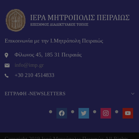
Επικοινωνία με την Ι.Μητρόπολη Πειραιώς
Φίλωνος 45, 185 31 Πειραιάς
info@imp.gr
+30 210 4514833
EΓΓΡΑΦΉ -NEWSLETTERS
FACEBOOK
TWITTER
INSTAGRAM
YOUT
Copyright 2019 Ιερά Μητρόπολις Πειραιώς All Rights