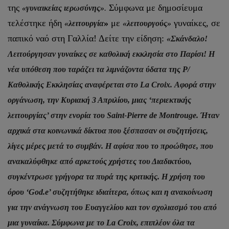
της
Σύμφωνα με δημοσίευμα
«γυναικείας ιερωσύνης»
.
τελέστηκε ήδη
»
με
γυναίκες, σε
«λειτουργία
«λειτουργούς»
παπικό ναό στη Γαλλία! Δείτε την είδηση:
«Σκάνδαλο!
Λειτούργησαν γυναίκες σε καθολική εκκλησία στο Παρίσι! Η
νέα υπόθεση που ταράζει τα λιμνάζοντα ύδατα της Ρ/
Καθολικής Εκκλησίας αναφέρεται στο La Croix. Αφορά στην
οργάνωση, την Κυριακή 3 Απριλίου, μιας ‘περιεκτικής
λειτουργίας’ στην ενορία του Saint-Pierre de Montrouge. Ήταν
αρχικά στα κοινωνικά δίκτυα που ξέσπασαν οι συζητήσεις,
λίγες μέρες μετά το συμβάν. Η αφίσα που το προώθησε, που
ανακαλύφθηκε από αρκετούς χρήστες του Διαδικτύου,
συγκέντρωσε γρήγορα τα πυρά της κριτικής. Η χρήση του
όρου ‘God.e’ συζητήθηκε ιδιαίτερα, όπως και η ανακοίνωση
για την ανάγνωση του Ευαγγελίου και τον σχολιασμό του από
μια γυναίκα. Σύμφωνα με το La Croix, επιπλέον όλα τα