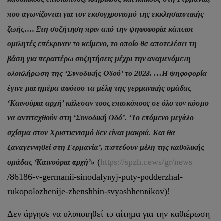
που αγωνίζονται για τον εκσυγχρονισμό της εκκλησιαστικής
ζωής…. Στη συζήτηση πριν από την ψηφοφορία κάποιοι
ομιλητές επέκριναν το κείμενο, το οποίο θα αποτελέσει τη
βάση για περαιτέρω συζητήσεις μέχρι την αναμενόμενη
ολοκλήρωση της ‘Συνοδικής Οδού’ το 2023. …Η ψηφοφορία
έγινε μια ημέρα αφότου τα μέλη της γερμανικής ομάδας
‘Καινούρια αρχή’ κάλεσαν τους επισκόπους σε όλο τον κόσμο
να αντιταχθούν στη ‘Συνοδική Οδό’. ‘Το επόμενο μεγάλο
σχίσμα στον Χριστιανισμό δεν είναι μακριά. Και θα
ξαναγεννηθεί στη Γερμανία’, πιστεύουν μέλη της καθολικής
(
https://spzh.news/gr/news
ομάδας ‘Καινούρια αρχή’»
/86186-v-germanii-sinodalynyj-puty-podderzhal-
rukopolozhenije-zhenshhin-svyashhennikov)!
Δεν άργησε να υλοποιηθεί το αίτημα για την καθιέρωση