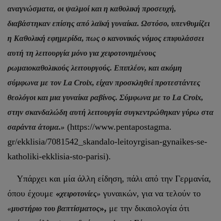
αναγνώσματα, οι ψαλμοί και η καθολική προσευχή,
διαβάστηκαν επίσης από λαϊκή γυναίκα. Ωστόσο, υπενθυμίζει
η Καθολική εφημερίδα, πως ο κανονικός νόμος επιφυλάσσει
αυτή τη λειτουργία μόνο για χειροτονημένους
ρωμαιοκαθολικούς λειτουργούς. Επιπλέον, και ακόμη
σύμφωνα με τον La Croix, είχαν προσκληθεί προτεστάντες
θεολόγοι και μια γυναίκα ραβίνος. Σύμφωνα με το La Croix,
στην σκανδαλώδη αυτή λειτουργία συγκεντρώθηκαν γύρω στα
(https://www.pentapostagma.
σαράντα άτομα.»
gr/ekklisia/7081542_skandalo-leitoyrgisan-gynaikes-se-
katholiki-ekklisia-sto-parisi).
Υπάρχει και μία άλλη είδηση, πάλι από την Γερμανία,
όπου έχουμε
«
γυναικών, για να τελούν το
χειροτονίες»
»,
με την δικαιολογία ότι
«μυστήριο του βαπτίσματος