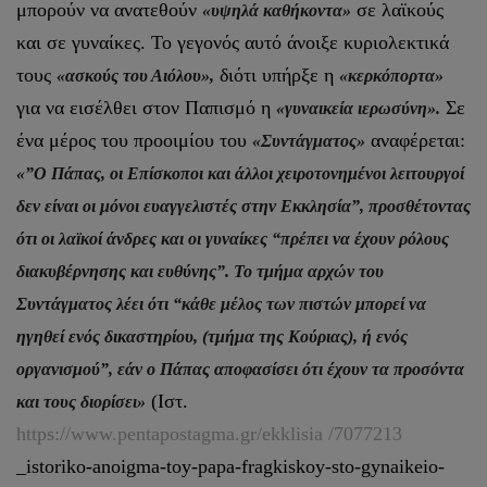
μπορούν να ανατεθούν
σε λαϊκούς
«υψηλά καθήκοντα»
και σε γυναίκες. Το γεγονός αυτό άνοιξε κυριολεκτικά
τους
διότι υπήρξε η
«ασκούς του Αιόλου»,
«κερκόπορτα»
για να εισέλθει στον Παπισμό η
Σε
«γυναικεία ιερωσύνη».
ένα μέρος του προοιμίου του
αναφέρεται:
«Συντάγματος»
«”Ο Πάπας, οι Επίσκοποι και άλλοι χειροτονημένοι λειτουργοί
δεν είναι οι μόνοι ευαγγελιστές στην Εκκλησία”, προσθέτοντας
ότι οι λαϊκοί άνδρες και οι γυναίκες “πρέπει να έχουν ρόλους
διακυβέρνησης και ευθύνης”. Το τμήμα αρχών του
Συντάγματος λέει ότι “κάθε μέλος των πιστών μπορεί να
ηγηθεί ενός δικαστηρίου, (τμήμα της Κούριας), ή ενός
οργανισμού”, εάν ο Πάπας αποφασίσει ότι έχουν τα προσόντα
(Ιστ.
και τους διορίσει»
https://www.pentapostagma.gr/ekklisia /7077213
_istoriko-anoigma-toy-papa-fragkiskoy-sto-gynaikeio-