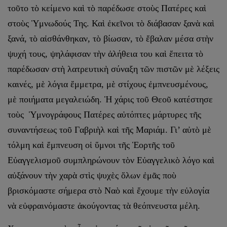
τοῦτο τὸ κείμενο καὶ τὸ παρέδωσε στοὺς Πατέρες καὶ
στοὺς Ὑμνωδούς Της. Καὶ ἐκεῖνοι τὸ διάβασαν ξανὰ καὶ
ξανά, τὸ αἰσθάνθηκαν, τὸ βίωσαν, τὸ ἔβαλαν μέσα στὴν
ψυχή τους, ψηλάφισαν τὴν ἀλήθεια του καὶ ἔπειτα τὸ
παρέδωσαν στὴ λατρευτικὴ σύναξη τῶν πιστῶν μὲ λέξεις
καινές, μὲ λόγια ἔμμετρα, μὲ στίχους ἐμπνευσμένους,
μὲ ποιήματα μεγαλειώδη. Ἡ χάρις τοῦ Θεοῦ κατέστησε
τοὺς Ὑμνογράφους Πατέρες αὐτόπτες μάρτυρες τῆς
συναντήσεως τοῦ Γαβριὴλ καὶ τῆς Μαριάμ. Γι’ αὐτὸ μὲ
τόλμη καὶ ἔμπνευση οἱ ὕμνοι τῆς Ἑορτῆς τοῦ
Εὐαγγελισμοῦ συμπληρώνουν τὸν Εὐαγγελικὸ λόγο καὶ
αὐξάνουν τὴν χαρὰ στὶς ψυχὲς ὅλων ἐμᾶς ποὺ
βρισκόμαστε σήμερα στὸ Ναὸ καὶ ἔχουμε τὴν εὐλογία
νὰ εὐφραινόμαστε ἀκούγοντας τὰ θεόπνευστα μέλη.