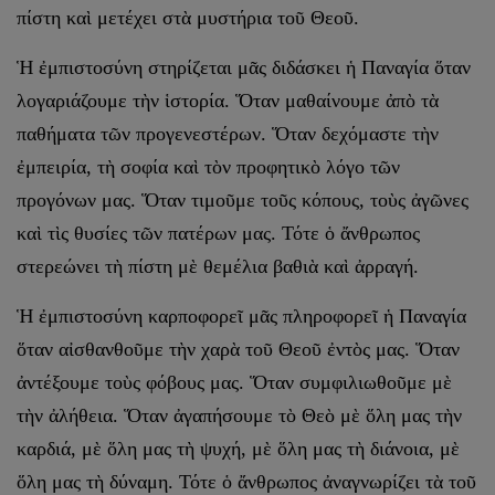
πίστη καὶ μετέχει στὰ μυστήρια τοῦ Θεοῦ.
Ἡ ἐμπιστοσύνη στηρίζεται μᾶς διδάσκει ἡ Παναγία ὅταν
λογαριάζουμε τὴν ἱστορία. Ὅταν μαθαίνουμε ἀπὸ τὰ
παθήματα τῶν προγενεστέρων. Ὅταν δεχόμαστε τὴν
ἐμπειρία, τὴ σοφία καὶ τὸν προφητικὸ λόγο τῶν
προγόνων μας. Ὅταν τιμοῦμε τοῦς κόπους, τοὺς ἀγῶνες
καὶ τὶς θυσίες τῶν πατέρων μας. Τότε ὁ ἄνθρωπος
στερεώνει τὴ πίστη μὲ θεμέλια βαθιὰ καὶ ἀρραγή.
Ἡ ἐμπιστοσύνη καρποφορεῖ μᾶς πληροφορεῖ ἡ Παναγία
ὅταν αἰσθανθοῦμε τὴν χαρὰ τοῦ Θεοῦ ἐντὸς μας. Ὅταν
ἀντέξουμε τοὺς φόβους μας. Ὅταν συμφιλιωθοῦμε μὲ
τὴν ἀλήθεια. Ὅταν ἀγαπήσουμε τὸ Θεὸ μὲ ὅλη μας τὴν
καρδιά, μὲ ὅλη μας τὴ ψυχή, μὲ ὅλη μας τὴ διάνοια, μὲ
ὅλη μας τὴ δύναμη. Τότε ὁ ἄνθρωπος ἀναγνωρίζει τὰ τοῦ