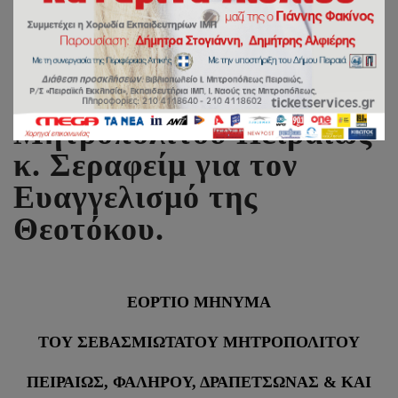
Εόρτιο μήνυμα
Σεβασμιωτάτου
Μητροπολίτου Πειραιώς
κ. Σεραφείμ για τον
Ευαγγελισμό της
Θεοτόκου.
ΕΟΡΤΙΟ ΜΗΝΥΜΑ
ΤΟΥ ΣΕΒΑΣΜΙΩΤΑΤΟΥ ΜΗΤΡΟΠΟΛΙΤΟΥ
ΠΕΙΡΑΙΩΣ, ΦΑΛΗΡΟΥ, ΔΡΑΠΕΤΣΩΝΑΣ & ΚΑΙ