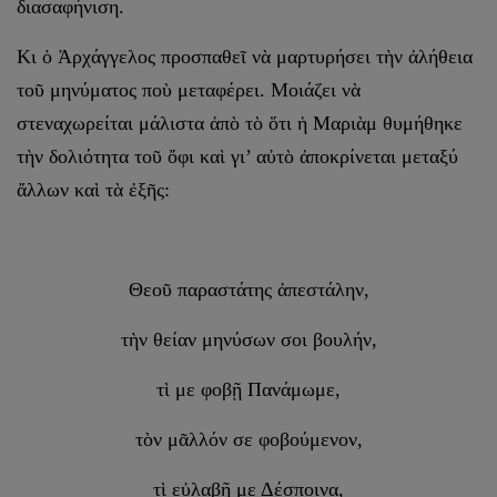
διασαφήνιση.
Κι ὁ Ἀρχάγγελος προσπαθεῖ νὰ μαρτυρήσει τὴν ἀλήθεια
τοῦ μηνύματος ποὺ μεταφέρει. Μοιάζει νὰ
στεναχωρείται μάλιστα ἀπὸ τὸ ὅτι ἡ Μαριὰμ θυμήθηκε
τὴν δολιότητα τοῦ ὄφι καὶ γι’ αὐτὸ ἀποκρίνεται μεταξύ
ἄλλων καὶ τὰ ἐξῆς:
Θεοῦ παραστάτης ἀπεστάλην,
τὴν θείαν μηνύσων σοι βουλήν,
τὶ με φοβῇ Πανάμωμε,
τὸν μᾶλλόν σε φοβούμενον,
τὶ εὐλαβῇ με Δέσποινα,