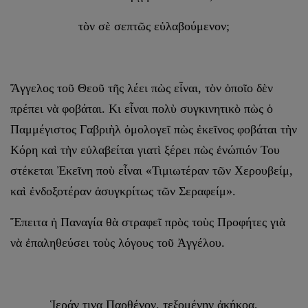
τὸν σὲ σεπτῶς εὐλαβούμενον;
Ἄγγελος τοῦ Θεοῦ τῆς λέει πὼς εἶναι, τὸν ὁποῖο δὲν
πρέπει νὰ φοβάται. Κι εἶναι πολὺ συγκινητικὸ πὼς ὁ
Παμμέγιστος Γαβριὴλ ὁμολογεῖ πὼς ἐκεῖνος φοβάται τὴν
Κόρη καὶ τὴν εὐλαβείται γιατὶ ξέρει πὼς ἐνώπιόν Του
στέκεται Ἐκεῖνη ποὺ εἶναι «Τιμιωτέραν τῶν Χερουβείμ,
καὶ ἐνδοξοτέραν ἀσυγκρίτως τῶν Σεραφείμ».
Ἔπειτα ἡ Παναγία θὰ στραφεῖ πρὸς τοὺς Προφήτες γιὰ
νὰ ἐπαληθεύσει τοὺς λόγους τοῦ Ἀγγέλου.
Ἱεράν τινα Παρθένον, τεξομένην ἀκήκοα,