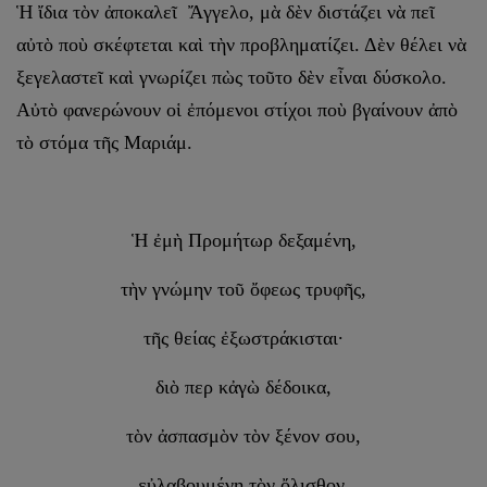
Ἡ ἴδια τὸν ἀποκαλεῖ Ἄγγελο, μὰ δὲν διστάζει νὰ πεῖ
αὐτὸ ποὺ σκέφτεται καὶ τὴν προβληματίζει. Δὲν θέλει νὰ
ξεγελαστεῖ καὶ γνωρίζει πὼς τοῦτο δὲν εἶναι δύσκολο.
Αὐτὸ φανερώνουν οἱ ἐπόμενοι στίχοι ποὺ βγαίνουν ἀπὸ
τὸ στόμα τῆς Μαριάμ.
Ἡ ἐμὴ Προμήτωρ δεξαμένη,
τὴν γνώμην τοῦ ὄφεως τρυφῆς,
τῆς θείας ἐξωστράκισται·
διὸ περ κἀγὼ δέδοικα,
τὸν ἀσπασμὸν τὸν ξένον σου,
εὐλαβουμένη τὸν ὄλισθον.