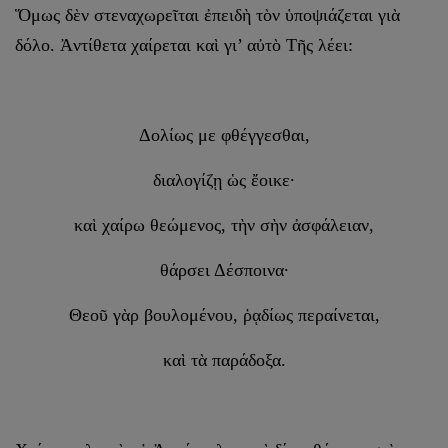
Ὅμως δὲν στεναχωρεῖται ἐπειδὴ τὸν ὑποψιάζεται γιὰ
δόλο. Ἀντίθετα χαίρεται καὶ γι’ αὐτὸ Τῆς λέει:
Δολίως με φθέγγεσθαι,
διαλογίζῃ ὡς ἔοικε·
καὶ χαίρω θεώμενος, τὴν σὴν ἀσφάλειαν,
θάρσει Δέσποινα·
Θεοῦ γὰρ βουλομένου, ῥᾳδίως περαίνεται,
καὶ τὰ παράδοξα.