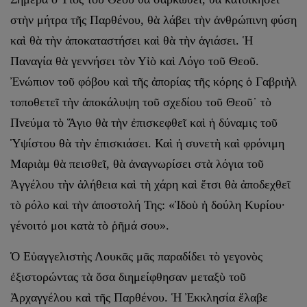
στὴν μήτρα τῆς Παρθένου, θὰ λάβει τὴν ἀνθρώπινη φύση
καὶ θὰ τὴν ἀποκαταστήσει καὶ θὰ τὴν ἁγιάσει. Ἡ
Παναγία θὰ γεννήσει τὸν Υἱὸ καὶ Λόγο τοῦ Θεοῦ.
Ἐνώπιον τοῦ φόβου καὶ τῆς ἀπορίας τῆς κόρης ὁ Γαβριὴλ
τοποθετεῖ τὴν ἀποκάλυψη τοῦ σχεδίου τοῦ Θεοῦ˙ τὸ
Πνεύμα τὸ Ἅγιο θὰ τὴν ἐπισκεφθεῖ καὶ ἡ δύναμις τοῦ
Ὑψίστου θὰ τὴν ἐπισκιάσει. Καὶ ἡ συνετὴ καὶ φρόνιμη
Μαριὰμ θὰ πεισθεῖ, θὰ ἀναγνωρίσει στὰ λόγια τοῦ
Ἀγγέλου τὴν ἀλήθεια καὶ τὴ χάρη καὶ ἔτσι θὰ ἀποδεχθεῖ
τὸ ρόλο καὶ τὴν ἀποστολή Της: «Ἰδοὺ ἡ δούλη Κυρίου·
γένοιτό μοι κατὰ τὸ ῥῆμά σου».
Ὁ Εὐαγγελιστὴς Λουκᾶς μᾶς παραδίδει τὸ γεγονὸς
ἐξιστορώντας τὰ ὅσα διημείφθησαν μεταξὺ τοῦ
Ἀρχαγγέλου καὶ τῆς Παρθένου. Ἡ Ἐκκλησία ἔλαβε