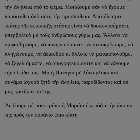
τὴν ἀλήθεια ἀπὸ τὸ ψέμα. Μοιάζουμε σὰν νὰ ἔχουμε
παραιτηθεῖ ἀπὸ αὐτὴ τὴν προσπάθεια. Ἀποτέλεσμα
τούτης τῆς διπολικῆς στάσης εἶναι νὰ δυσκολευόμαστε
ὑπερβολικὰ μὲ τοὺς ἀνθρώπους γύρω μας. Ἄλλοτε νὰ
ἀμφισβητοῦμε, νὰ πονηρευόμαστε, νὰ κατακρίνουμε, νὰ
πληγώνουμε, νὰ ἀδικοῦμε κι ἄλλοτε νὰ ματαιοπονοῦμε,
νὰ ξεγελιόμαστε, νὰ ἀπογοητευόμαστε καὶ νὰ χάνουμε
τὴν ἐλπίδα μας. Μὰ ἡ Παναγία μὲ λόγο γλυκὺ καὶ
συνάμα ἰσχυρὸ ζητᾶ τὴν ἀλήθεια, παραδίδοντας καὶ σὲ
μᾶς κριτήρια πίστης.
Ἂς δοῦμε μὲ ποῖο τρόπο ἡ Μαριὰμ ἐκφράζει τὴν ἀπορία
της πρὸς τὸν οὐράνιο ἐπισκέπτη