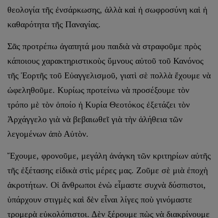
θεολογία τῆς ἐνσάρκωσης, ἀλλὰ καὶ ἡ σωφροσύνη καὶ ἡ
καθαρότητα τῆς Παναγίας.
Σᾶς προτρέπω ἀγαπητά μου παιδιὰ νὰ στραφοῦμε πρὸς
κάποιους χαρακτηριστικοὺς ὕμνους αὐτοῦ τοῦ Κανόνος
τῆς Ἑορτῆς τοῦ Εὐαγγελισμοῦ, γιατὶ σὲ πολλὰ ἔχουμε νὰ
ὠφεληθοῦμε. Κυρίως προτείνω νὰ προσέξουμε τὸν
τρόπο μὲ τὸν ὁποίο ἡ Κυρία Θεοτόκος ἐξετάζει τὸν
Ἀρχάγγελο γιὰ νὰ βεβαιωθεῖ γιὰ τὴν ἀλήθεια τῶν
λεγομένων ἀπὸ Αὐτὸν.
Ἔχουμε, φρονοῦμε, μεγάλη ἀνάγκη τῶν κριτηρίων αὐτῆς
τῆς ἐξέτασης εἰδικὰ στὶς μέρες μας. Ζοῦμε σὲ μιὰ ἐποχὴ
ἀκροτήτων. Οἱ ἄνθρωποι ἐνὼ εἶμαστε συχνὰ δύσπιστοι,
ὑπάρχουν στιγμὲς καὶ δὲν εἶναι λίγες ποὺ γινόμαστε
τρομερὰ εὐκολόπιστοι. Δὲν ξέρουμε πὼς νὰ διακρίνουμε