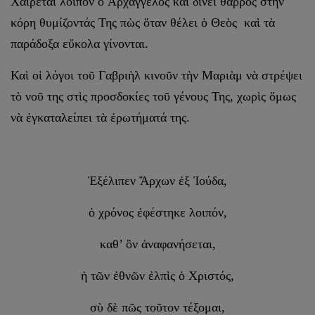
Χαίρεται λοιπὸν ὁ Ἀρχάγγελος καὶ δίνει θάρρος στὴν
κόρη θυμίζοντάς Της πὼς ὅταν θέλει ὁ Θεὸς καὶ τὰ
παράδοξα εὔκολα γίνονται.
Καὶ οἱ λόγοι τοῦ Γαβριὴλ κινοῦν τὴν Μαριὰμ νὰ στρέψει
τὸ νοῦ της στὶς προσδοκίες τοῦ γένους Της, χωρὶς ὅμως
νὰ ἐγκαταλείπει τὰ ἐρωτήματά της.
Ἐξέλιπεν Ἄρχων ἐξ Ἰούδα,
ὁ χρόνος ἐφέστηκε λοιπόν,
καθ’ ὃν ἀναφανήσεται,
ἡ τῶν ἐθνῶν ἐλπὶς ὁ Χριστός,
σὺ δὲ πῶς τοῦτον τέξομαι,