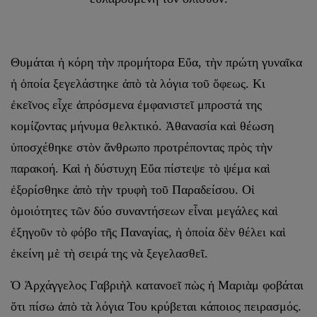
Θυμάται ἡ κόρη τὴν προμήτορα Εὔα, τὴν πρώτη γυναῖκα
ἡ ὁποία ξεγελάστηκε ἀπὸ τὰ λόγια τοῦ ὄφεως. Κι
ἐκεῖνος εἶχε ἀπρόσμενα ἐμφανιστεῖ μπροστά της
κομίζοντας μήνυμα θελκτικό. Ἀθανασία καὶ θέωση
ὑποσχέθηκε στὸν ἄνθρωπο προτρέποντας πρὸς τὴν
παρακοή. Καὶ ἡ δύστυχη Εὔα πίστεψε τὸ ψέμα καὶ
ἐξορίσθηκε ἀπὸ τὴν τρυφὴ τοῦ Παραδείσου. Οἱ
ὁμοιότητες τῶν δύο συναντήσεων εἶναι μεγάλες καὶ
ἐξηγοῦν τὸ φόβο τῆς Παναγίας, ἡ ὁποία δὲν θέλει καὶ
ἐκείνη μὲ τὴ σειρά της νὰ ξεγελασθεῖ.
Ὁ Ἀρχάγγελος Γαβριὴλ κατανοεῖ πὼς ἡ Μαριὰμ φοβάται
ὅτι πίσω ἀπὸ τὰ λόγια Του κρύβεται κάποιος πειρασμός.