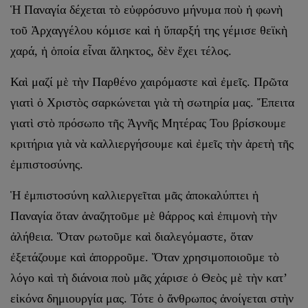
Ἡ Παναγία δέχεται τὸ εὐφρόσυνο μήνυμα ποὺ ἡ φωνὴ
τοῦ Ἀρχαγγέλου κόμισε καὶ ἡ ὕπαρξή της γέμισε θεϊκὴ
χαρά, ἡ ὁποία εἶναι ἄληκτος, δὲν ἔχει τέλος.
Καὶ μαζί μὲ τὴν Παρθένο χαιρόμαστε καὶ ἐμεῖς. Πρῶτα
γιατὶ ὁ Χριστὸς σαρκώνεται γιὰ τὴ σωτηρία μας. Ἔπειτα
γιατὶ στὸ πρόσωπο τῆς Ἀγνῆς Μητέρας Του βρίσκουμε
κριτήρια γιὰ νὰ καλλιεργήσουμε καὶ ἐμεῖς τὴν ἀρετὴ τῆς
ἐμπιστοσύνης.
Ἡ ἐμπιστοσύνη καλλιεργεῖται μᾶς ἀποκαλύπτει ἡ
Παναγία ὅταν ἀναζητοῦμε μὲ θάρρος καὶ ἐπιμονὴ τὴν
ἀλήθεια. Ὅταν ρωτοῦμε καὶ διαλεγόμαστε, ὅταν
ἐξετάζουμε καὶ ἀπορροῦμε. Ὅταν χρησιμοποιοῦμε τὸ
λόγο καὶ τὴ διάνοια ποὺ μᾶς χάρισε ὁ Θεὸς μὲ τὴν κατ’
εἰκόνα δημιουργία μας. Τότε ὁ ἄνθρωπος ἀνοίγεται στὴν