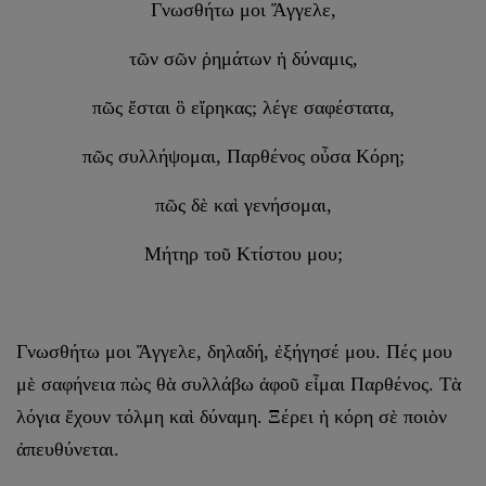
Γνωσθήτω μοι Ἄγγελε,
τῶν σῶν ῥημάτων ἡ δύναμις,
πῶς ἔσται ὃ εἴρηκας; λέγε σαφέστατα,
πῶς συλλήψομαι, Παρθένος οὖσα Κόρη;
πῶς δὲ καὶ γενήσομαι,
Μήτηρ τοῦ Κτίστου μου;
Γνωσθήτω μοι Ἄγγελε, δηλαδή, ἐξήγησέ μου. Πές μου
μὲ σαφήνεια πὼς θὰ συλλάβω ἀφοῦ εἶμαι Παρθένος. Τὰ
λόγια ἔχουν τόλμη καὶ δύναμη. Ξέρει ἡ κόρη σὲ ποιὸν
ἀπευθύνεται.