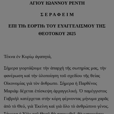
ΑΓΙΟΥ ΙΩΑΝΝΟΥ ΡΕΝΤΗ
Σ Ε Ρ Α Φ Ε Ι Μ
ΕΠΙ ΤΗι ΕΟΡΤΗι ΤΟΥ ΕΥΑΓΓΕΛΙΣΜΟΥ ΤΗΣ
ΘΕΟΤΟΚΟΥ 2025
Τέκνα ἐν Κυρίῳ ἀγαπητά,
Σήμερα γιορτάζουμε τὴν ἀπαρχὴ τῆς σωτηρίας μας, τὴν
φανέρωση καὶ τὴν ὑλοποίηση τοῦ σχεδίου τῆς θείας
Οἰκονομίας γιὰ τὸν ἄνθρωπο. Σήμερα ἡ Παρθένος
Μαριὰμ δέχεται ἐπίσκεψη ἀρχαγγελική. Ὁ παμέγγιστος
Γαβριὴλ κατέρχεται στὴν κόρη φέρνοντας μήνυμα χαρᾶς
ἀπὸ τὸ Θεό, γιὰ Ἐκείνη καὶ γιὰ ὅλο τὸ ἀνθρώπινο γένος.
Σήμερα ὁ Υἱὸς τοῦ Θεοῦ θὰ σαρκωθεῖ, θὰ κατοικήσει