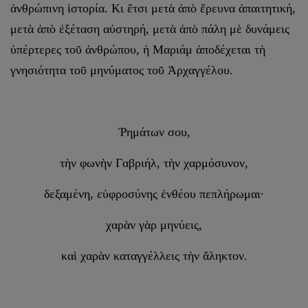
ἀνθρώπινη ἱστορία. Κι ἔτσι μετὰ ἀπὸ ἔρευνα ἀπαιτητική,
μετὰ ἀπὸ ἐξέταση αὐστηρή, μετὰ ἀπὸ πάλη μὲ δυνάμεις
ὑπέρτερες τοῦ ἀνθρώπου, ἡ Μαριάμ ἀποδέχεται τὴ
γνησιότητα τοῦ μηνύματος τοῦ Ἀρχαγγέλου.
Ῥημάτων σου,
τὴν φωνὴν Γαβριήλ, τὴν χαρμόσυνον,
δεξαμένη, εὐφροσύνης ἐνθέου πεπλήρωμαι·
χαρὰν γὰρ μηνύεις,
καὶ χαρὰν καταγγέλλεις τὴν ἄληκτον.