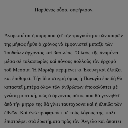
Παρθένος οὖσα, σαφήνισον.
Ἀναρωτιέται ἡ κόρη ποὺ ζεῖ τὴν τραγικότητα τῶν καιρῶν
της μήπως ἦρθε ὁ χρόνος νὰ ἐμφανιστεῖ μεταξὺ τῶν
Ἰουδαίων ἄρχοντας καὶ βασιλέας. Ὁ λαὸς τῆς ἀναμένει
μέσα σὲ ταλαιπωρίες καὶ πόνους πολλοὺς τὸν ἐρχομό
τοῦ Μεσσία. Ἡ Μαριὰμ περιμένει κι Ἐκείνη καὶ ἐλπίζει
καὶ ἐπιθυμεῖ. Τὴν ἴδια στιγμὴ ὅμως ἡ Παναγία ἐπειδὴ θὰ
καταστεῖ μητέρα ὅλων τῶν ἀνθρώπων ἀποκαλύπτει μὲ
γνώση μυστική, πὼς ὁ ἄρχοντας αὐτὸς ποὺ θὰ γεννηθεῖ
ἀπὸ τὴν μήτρα της θὰ γίνει ταυτόχρονα καὶ ἡ ἐλπίδα τῶν
ἐθνῶν. Καὶ ἐνὼ προφητεύει μὲ τοὺς λόγους της, πάλι
ἐπιστρέφει στὰ ἐρωτήματα πρὸς τὸν Ἄγγελο καὶ ἀπαιτεῖ