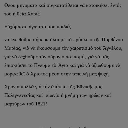
Θεοῦ μηνύματα καὶ συγκατατίθεται νὰ κατοικήσει ἑντός
του ἡ θεία Χάρις.
Εὐχόμαστε ἀγαπητά μου παιδιά,
νὰ ἑνωθοῦμε σήμερα ὅλοι μὲ τὸ πρόσωπο τῆς Παρθένου
Μαρίας, γιὰ νὰ ἀκούσουμε τὸν χαιρετισμὸ τοῦ Ἀγγέλου,
γιὰ νὰ δεχθοῦμε τὸν οὐράνιο ἀσπασμό, γιὰ νὰ μᾶς
ἐπισκιάσει τὸ Πνεῦμα τὸ Ἅγιο καὶ γιὰ νὰ ἀξιωθοῦμε νὰ
μορφωθεῖ ὁ Χριστὸς μέσα στὴν ταπεινή μας ψυχή.
Χρόνια πολλὰ γιά τήν ἐπέτειο τῆς Ἐθνικῆς μας
Παλιγγενεσίας καί αἰωνία ἡ μνήμη τῶν ἡρώων καί
μαρτύρων τοῦ 1821!