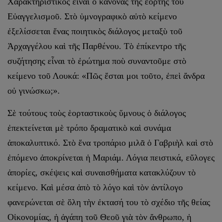
Χαρακτηριστικὸς εἶναι ὁ κανόνας τῆς ἑορτῆς τοῦ
Εὐαγγελισμοῦ. Στὸ ὑμνογραφικὸ αὐτὸ κείμενο
ἐξελίσσεται ἕνας ποιητικὸς διάλογος μεταξὺ τοῦ
Ἀρχαγγέλου καὶ τῆς Παρθένου. Τὸ ἐπίκεντρο τῆς
συζήτησης εἶναι τὸ ἐρώτημα ποὺ συναντοῦμε στὸ
κείμενο τοῦ Λουκά: «Πῶς ἔσται μοι τοῦτο, ἐπεὶ ἄνδρα
οὐ γινώσκω;».
Σὲ τούτους τοὺς ἑορταστικοὺς ὕμνους ὁ διάλογος
ἐπεκτείνεται μὲ τρόπο δραματικὸ καὶ συνάμα
ἀποκαλυπτικό. Στὸ ἕνα τροπάριο μιλᾶ ὁ Γαβριὴλ καὶ στὸ
ἐπόμενο ἀποκρίνεται ἡ Μαριάμ. Λόγια πειστικά, εὔλογες
ἀπορίες, σκέψεις καὶ συναισθήματα κατακλύζουν τὸ
κείμενο. Καὶ μέσα ἀπὸ τὸ λόγο καὶ τὸν ἀντίλογο
φανερώνεται σὲ ὅλη τὴν ἐκτασή του τὸ σχέδιο τῆς θείας
Οἰκονομίας, ἡ ἀγάπη τοῦ Θεοῦ γιὰ τὸν ἄνθρωπο, ἡ