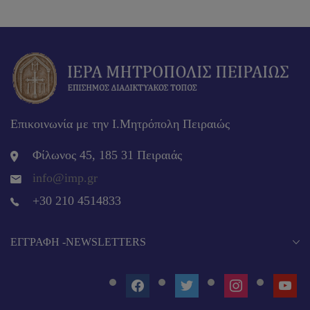
Επικοινωνία με την Ι.Μητρόπολη Πειραιώς
Φίλωνος 45, 185 31 Πειραιάς
info@imp.gr
+30 210 4514833
EΓΓΡΑΦΉ -NEWSLETTERS
FACEBOOK
TWITTER
INSTAGRAM
YOUT