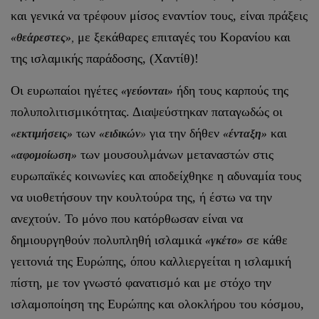
και γενικά να τρέφουν μίσος εναντίον τους, είναι πράξεις
με ξεκάθαρες επιταγές του Κορανίου και
«θεάρεστες»
,
της ισλαμικής παράδοσης, (Χαντίθ)!
Οι ευρωπαίοι ηγέτες
ήδη τους καρπούς της
«γεύονται»
πολυπολιτισμικότητας. Διαψεύστηκαν παταγωδώς οι
των
για την δήθεν
και
«εκτιμήσεις»
«ειδικών
»
«ένταξη»
των μουσουλμάνων μεταναστών στις
«αφομοίωση»
ευρωπαϊκές κοινωνίες και αποδείχθηκε η αδυναμία τους
να υιοθετήσουν την κουλτούρα της, ή έστω να την
ανεχτούν. Το μόνο που κατόρθωσαν είναι να
δημιουργηθούν πολυπληθή ισλαμικά
σε κάθε
«γκέτο»
γειτονιά της Ευρώπης, όπου καλλιεργείται η ισλαμική
πίστη, με τον γνωστό φανατισμό και με στόχο την
ισλαμοποίηση της Ευρώπης και ολοκλήρου του κόσμου,