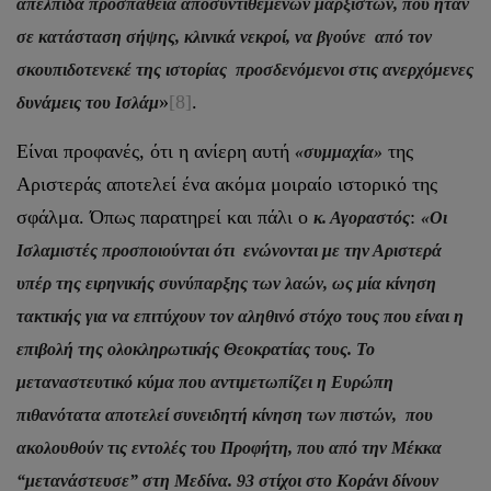
απέλπιδα προσπάθεια αποσυντιθέμενων μαρξιστών, που ήταν
σε κατάσταση σήψης, κλινικά νεκροί, να βγούνε από τον
σκουπιδοτενεκέ της ιστορίας προσδενόμενοι στις ανερχόμενες
»
[8]
.
δυνάμεις του Ισλάμ
Είναι προφανές, ότι η ανίερη αυτή
της
«συμμαχία»
Αριστεράς αποτελεί ένα ακόμα μοιραίο ιστορικό της
σφάλμα. Όπως παρατηρεί και πάλι ο
:
κ. Αγοραστός
«Οι
Ισλαμιστές προσποιούνται ότι ενώνονται με την Αριστερά
υπέρ της ειρηνικής συνύπαρξης των λαών, ως μία κίνηση
τακτικής για να επιτύχουν τον αληθινό στόχο τους που είναι η
επιβολή της ολοκληρωτικής Θεοκρατίας τους. Το
μεταναστευτικό κύμα που αντιμετωπίζει η Ευρώπη
πιθανότατα αποτελεί συνειδητή κίνηση των πιστών, που
ακολουθούν τις εντολές του Προφήτη, που από την Μέκκα
“μετανάστευσε” στη Μεδίνα. 93 στίχοι στο Κοράνι δίνουν