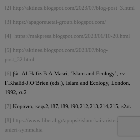
[2]
http://aktines.blogspot.com/2023/07/blog-post_3.html
[3]
https://apagoreuetai-group.blogspot.com/
[4]
https://makpress.blogspot.com/2023/06/10-20.html
[5]
http://aktines.blogspot.com/2023/07/blog-
post_32.html
[6]
βλ. Al-Hafiz B.A.Masri, ‘Islam and Ecology’, εν
F.Khalid-J.O’Brien (eds.), Islam and Ecology, London,
1992, σ.2
[7]
Κοράνιο, κεφ.2,187,189,190,212,213,214,215, κλπ.
[8]
https://www.liberal.gr/apopsi/islam-kai-aristera-mia-
anieri-symmahia