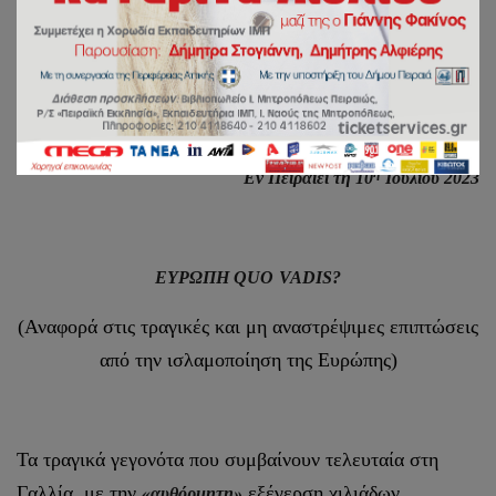
ΙΕΡΑ ΜΗΤΡΟΠΟΛΙΣ ΠΕΙΡΑΙΩΣ
ΓΡΑΦΕΙΟ ΕΠΙ ΤΩΝ ΑΙΡΕΣΕΩΝ ΚΑΙ ΤΩΝ
ΠΑΡΑΘΡΗΣΚΕΙΩΝ
η
Εν Πειραιεί τη 10
Ιουλίου 2023
ΕΥΡΩΠΗ
QUO
VADIS
?
(Αναφορά στις τραγικές και μη αναστρέψιμες επιπτώσεις
από την ισλαμοποίηση της Ευρώπης)
Τα τραγικά γεγονότα που συμβαίνουν τελευταία στη
Γαλλία, με την
εξέγερση χιλιάδων
«αυθόρμητη»