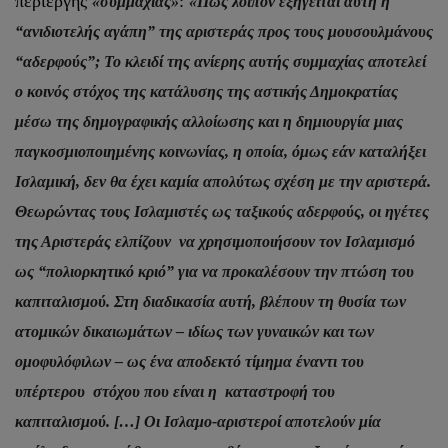
περίεργης
:
«συμμαχίας»
«Πώς λοιπόν εξηγείται αυτή η
“ανιδιοτελής αγάπη” της αριστεράς προς τους μουσουλμάνους
“αδερφούς”; Το κλειδί της ανίερης αυτής συμμαχίας αποτελεί
ο κοινός στόχος της κατάλυσης της αστικής Δημοκρατίας
μέσω της δημογραφικής αλλοίωσης και η δημιουργία μιας
παγκοσμιοποιημένης κοινωνίας, η οποία, όμως εάν καταλήξει
Ισλαμική, δεν θα έχει καμία απολύτως σχέση με την αριστερά.
Θεωρώντας τους Ισλαμιστές ως ταξικούς αδερφούς, οι ηγέτες
της Αριστεράς ελπίζουν να χρησιμοποιήσουν τον Ισλαμισμό
ως “πολιορκητικό κριό” για να προκαλέσουν την πτώση του
καπιταλισμού. Στη διαδικασία αυτή, βλέπουν τη θυσία των
ατομικών δικαιωμάτων – ιδίως των γυναικών και των
ομοφυλόφιλων – ως ένα αποδεκτό τίμημα έναντι του
υπέρτερου στόχου που είναι η καταστροφή του
καπιταλισμού. […] Οι Ισλαμο-αριστεροί αποτελούν μία