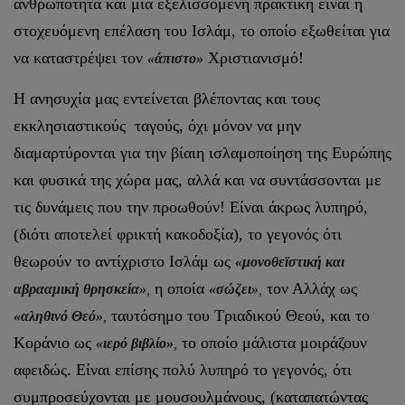
ανθρωπότητα και μια εξελισσόμενη πρακτική είναι η
στοχευόμενη επέλαση του Ισλάμ, το οποίο εξωθείται για
να καταστρέψει τον
Χριστιανισμό!
«άπιστο»
Η ανησυχία μας εντείνεται βλέποντας και τους
εκκλησιαστικούς ταγούς, όχι μόνον να μην
διαμαρτύρονται για την βίαιη ισλαμοποίηση της Ευρώπης
και φυσικά της χώρα μας, αλλά και να συντάσσονται με
τις δυνάμεις που την προωθούν! Είναι άκρως λυπηρό,
(διότι αποτελεί φρικτή κακοδοξία), το γεγονός ότι
θεωρούν το αντίχριστο Ισλάμ ως
«μονοθεϊστική και
η οποία
τον Αλλάχ ως
αβρααμική θρησκεία»
,
«σώζει»
,
ταυτόσημο του Τριαδικού Θεού, και το
«αληθινό Θεό»
,
Κοράνιο ως
το οποίο μάλιστα μοιράζουν
«ιερό βιβλίο»
,
αφειδώς. Είναι επίσης πολύ λυπηρό το γεγονός, ότι
συμπροσεύχονται με μουσουλμάνους, (καταπατώντας