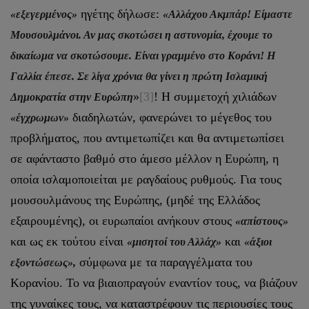
ηγέτης δήλωσε:
«εξεγερμένος»
«Αλλάχου Ακμπάρ! Είμαστε
Μουσουλμάνοι. Αν μας σκοτώσει η αστυνομία, έχουμε το
δικαίωμα να σκοτώσουμε. Είναι γραμμένο στο Κοράνι! Η
Γαλλία έπεσε. Σε λίγα χρόνια θα γίνει η πρώτη Ισλαμική
»
[3]
! Η συμμετοχή χιλιάδων
Δημοκρατία στην Ευρώπη
διαδηλωτών, φανερώνει το μέγεθος του
«έγχρωμων»
προβλήματος, που αντιμετωπίζει και θα αντιμετωπίσει
σε αφάνταστο βαθμό στο άμεσο μέλλον η Ευρώπη, η
οποία ισλαμοποιείται με ραγδαίους ρυθμούς. Για τους
μουσουλμάνους της Ευρώπης, (μηδέ της Ελλάδος
εξαιρουμένης), οι ευρωπαίοι ανήκουν στους
«απίστους»
και ως εκ τούτου είναι
και
«μισητοί του Αλλάχ»
«άξιοι
σύμφωνα με τα παραγγέλματα του
εξοντώσεως»,
Κορανίου. Το να βιαιοπραγούν εναντίον τους, να βιάζουν
της γυναίκες τους, να καταστρέφουν τις περιουσίες τους