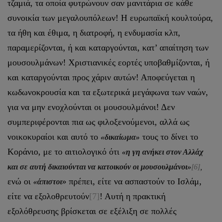
τζαμιά, τα οποία φυτρώνουν σαν μανιτάρια σε κάθε
συνοικία των μεγαλουπόλεων! Η ευρωπαϊκή κουλτούρα,
τα ήθη και έθιμα, η διατροφή, η ενδυμασία κλπ,
παραμερίζονται, ή και καταργούνται, κατ’ απαίτηση των
μουσουλμάνων! Χριστιανικές εορτές υποβαθμίζονται, ή
και καταργούνται προς χάριν αυτών! Αποφεύγεται η
κωδωνοκρουσία και τα εξωτερικά μεγάφωνα των ναών,
για να μην ενοχλούνται οι μουσουλμάνοι! Δεν
συμπεριφέρονται πια ως φιλοξενούμενοι, αλλά ως
νοικοκυραίοι και αυτό το
τους το δίνει το
«δικαίωμα»
Κοράνιο, με το αιτιολογικό ότι
«η γη ανήκει στον Αλλάχ
και σε αυτή δικαιούνται να κατοικούν οι μουσουλμάνοι»
[6]
,
ενώ οι
» πρέπει, είτε να ασπαστούν το Ισλάμ,
«άπιστοι
είτε να εξολοθρευτούν
[7]
! Αυτή η πρακτική
εξολόθρευσης βρίσκεται σε εξέλιξη σε πολλές