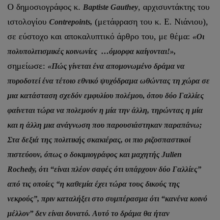
Ο δημοσιογράφος κ.
, αρχισυντάκτης του
Baptiste Gauthey
ιστολογίου
(μετάφραση του κ. Ε. Νιάνιου),
Contrepoints,
σε εύστοχο και αποκαλυπτικό άρθρο του, με θέμα:
«Οι
πολυπολιτισμικές κοινωνίες …όμορφα καίγονται!»,
σημείωσε:
«Πώς γίνεται ένα απομονωμένο δράμα να
πυροδοτεί ένα τέτοιο εθνικό ψυχόδραμα ωθώντας τη χώρα σε
μια κατάσταση σχεδόν εμφυλίου πολέμου, όπου δύο Γαλλίες
φαίνεται τώρα να πολεμούν η μία την άλλη, τηρώντας η μία
και η άλλη μια ανάγνωση που παρουσιάστηκαν παραπάνω;
Στα δεξιά της πολιτικής σκακιέρας, οι πιο ριζοσπαστικοί
πιστεύουν, όπως ο δοκιμιογράφος και μαχητής Julien
Rochedy, ότι “είναι πλέον σαφές ότι υπάρχουν δύο Γαλλίες”
από τις οποίες “η καθεμία έχει τώρα τους δικούς της
νεκρούς”, πριν καταλήξει στο συμπέρασμα ότι “κανένα κοινό
μέλλον” δεν είναι δυνατό. Αυτό το δράμα θα ήταν