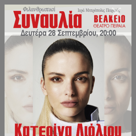
ΕΥΡΩΠΗ QUO VADIS?
(Αναφορά στις τραγικές
και μη αναστρέψιμες
επιπτώσεις από την
ισλαμοποίηση της
Ευρώπης).