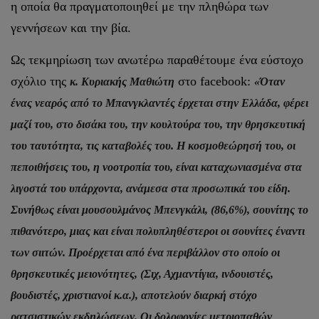
η οποία θα πραγματοποιηθεί με την πληθώρα των
γεννήσεων και την βία.
Ως τεκμηρίωση των ανωτέρω παραθέτουμε ένα εύστοχο
σχόλιο της
στο facebook:
κ. Κυριακής Μαθιώτη
«Όταν
ένας νεαρός από το Μπανγκλαντές έρχεται στην Ελλάδα, φέρει
μαζί του, στο δισάκι του, την κουλτούρα του, την θρησκευτική
του ταυτότητα, τις καταβολές του. Η κοσμοθεώρησή του, οι
πεποιθήσεις του, η νοοτροπία του, είναι καταχωνιασμένα στα
λιγοστά του υπάρχοντα, ανάμεσα στα προσωπικά του είδη.
Συνήθως είναι μουσουλμάνος Μπενγκάλι, (86,6%), σουνίτης το
πιθανότερο, μιας και είναι πολυπληθέστεροι οι σουνίτες έναντι
των σιιτών. Προέρχεται από ένα περιβάλλον στο οποίο οι
θρησκευτικές μειονότητες, (Σιχ, Αχμαντίγια, ινδουιστές,
βουδιστές, χριστιανοί κ.α.), αποτελούν διαρκή στόχο
ρατσιστικών εκδηλώσεων. Οι δολοφονίες μετριοπαθών