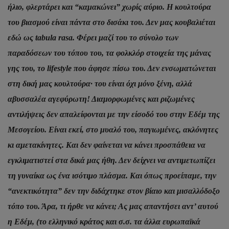
ήλιο, φλερτάρει και “καμακώνει” χωρίς αύριο. Η κουλτούρα
του βιασμού είναι πάντα στο δισάκι του. Δεν μας κουβαλιέται
εδώ ως tabula rasa. Φέρει μαζί του το σύνολο των
παραδόσεων του τόπου του, τα φολκλόρ στοιχεία της μάνας
γης του, το lifestyle που άφησε πίσω του. Δεν ενσωματώνεται
στη δική μας κουλτούρα· του είναι όχι μόνο ξένη, αλλά
αβυσσαλέα αγεφύρωτη! Διαμορφωμένες και ριζωμένες
αντιλήψεις δεν απαλείφονται με την είσοδό του στην Εδέμ της
Μεσογείου. Είναι εκεί, στο μυαλό του, παγιωμένες, ακλόνητες
κι αμετακίνητες. Και δεν φαίνεται να κάνει προσπάθεια να
εγκλιματιστεί στα δικά μας ήθη. Δεν δείχνει να αντιμετωπίζει
τη γυναίκα ως ένα ισότιμο πλάσμα. Και όπως προείπαμε, την
“ανεκτικότητα” δεν την διδάχτηκε στον βίαιο και μισαλλόδοξο
τόπο του. Άρα, τι ήρθε να κάνει; Ας μας απαντήσει αντ’ αυτού
η Εδέμ, (το ελληνικό κράτος και σ.σ. τα άλλα ευρωπαϊκά