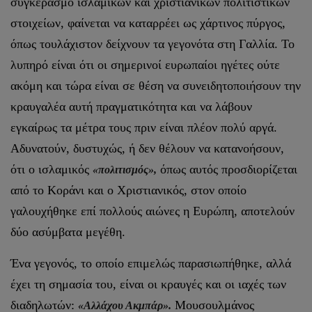
συγκερασμό ισλαμικών και χριστιανικών πολιτιστικών
στοιχείων, φαίνεται να καταρρέει ως χάρτινος πύργος,
όπως τουλάχιστον δείχνουν τα γεγονότα στη Γαλλία. Το
λυπηρό είναι ότι οι σημερινοί ευρωπαίοι ηγέτες ούτε
ακόμη και τώρα είναι σε θέση να συνειδητοποιήσουν την
κραυγαλέα αυτή πραγματικότητα και να λάβουν
εγκαίρως τα μέτρα τους πριν είναι πλέον πολύ αργά.
Αδυνατούν, δυστυχώς, ή δεν θέλουν να κατανοήσουν,
ότι ο ισλαμικός
όπως αυτός προσδιορίζεται
«πολιτισμός»,
από το Κοράνι και ο Χριστιανικός, στον οποίο
γαλουχήθηκε επί πολλούς αιώνες η Ευρώπη, αποτελούν
δύο ασύμβατα μεγέθη.
Ένα γεγονός, το οποίο επιμελώς παρασιωπήθηκε, αλλά
έχει τη σημασία του, είναι οι κραυγές και οι ιαχές των
διαδηλωτών:
Μουσουλμάνος
«Αλλάχου Ακμπάρ».