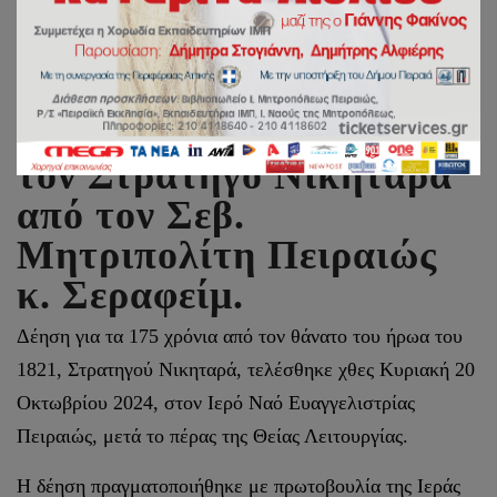
Επιμνημόσυνη δέηση για
τον Στρατηγό Νικηταρά
από τον Σεβ.
Μητριπολίτη Πειραιώς
κ. Σεραφείμ.
Δέηση για τα 175 χρόνια από τον θάνατο του ήρωα του
1821, Στρατηγού Νικηταρά, τελέσθηκε χθες Κυριακή 20
Οκτωβρίου 2024, στον Ιερό Ναό Ευαγγελιστρίας
Πειραιώς, μετά το πέρας της Θείας Λειτουργίας.
Η δέηση πραγματοποιήθηκε με πρωτοβουλία της Ιεράς