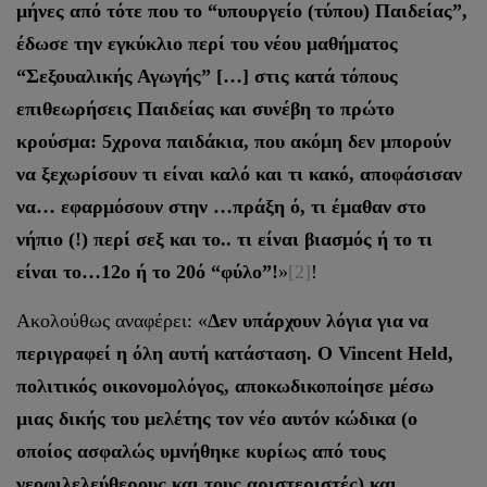
μήνες από τότε που το “υπουργείο (τύπου) Παιδείας”,
έδωσε την εγκύκλιο περί του νέου μαθήματος
“Σεξουαλικής Αγωγής” […] στις κατά τόπους
επιθεωρήσεις Παιδείας και συνέβη το πρώτο
κρούσμα: 5χρονα παιδάκια, που ακόμη δεν μπορούν
να ξεχωρίσουν τι είναι καλό και τι κακό, αποφάσισαν
να… εφαρμόσουν στην …πράξη ό, τι έμαθαν στο
νήπιο (!) περί σεξ και το.. τι είναι βιασμός ή το τι
είναι το…12ο ή το 20ό “φύλο”!
»
[2]
!
Ακολούθως αναφέρει: «
Δεν υπάρχουν λόγια για να
περιγραφεί η όλη αυτή κατάσταση. Ο Vincent Held,
πολιτικός οικονομολόγος, αποκωδικοποίησε μέσω
μιας δικής του μελέτης τον νέο αυτόν κώδικα (ο
οποίος ασφαλώς υμνήθηκε κυρίως από τους
νεοφιλελεύθερους και τους αριστεριστές) και