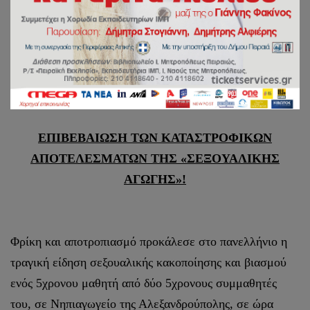
ΓΡΑΦΕΙΟ ΕΠΙ ΤΩΝ ΑΙΡΕΣΕΩΝ ΚΑΙ ΤΩΝ
ΠΑΡΑΘΡΗΣΚΕΙΩΝ
Εν Πειραιεί τη 14 Οκτωβρίου 2024
ΕΠΙΒΕΒΑΙΩΣΗ ΤΩΝ ΚΑΤΑΣΤΡΟΦΙΚΩΝ
ΑΠΟΤΕΛΕΣΜΑΤΩΝ ΤΗΣ «ΣΕΞΟΥΑΛΙΚΗΣ
ΑΓΩΓΗΣ»!
Φρίκη και αποτροπιασμό προκάλεσε στο πανελλήνιο η
τραγική είδηση σεξουαλικής κακοποίησης και βιασμού
ενός 5χρονου μαθητή από δύο 5χρονους συμμαθητές
του, σε Νηπιαγωγείο της Αλεξανδρούπολης, σε ώρα