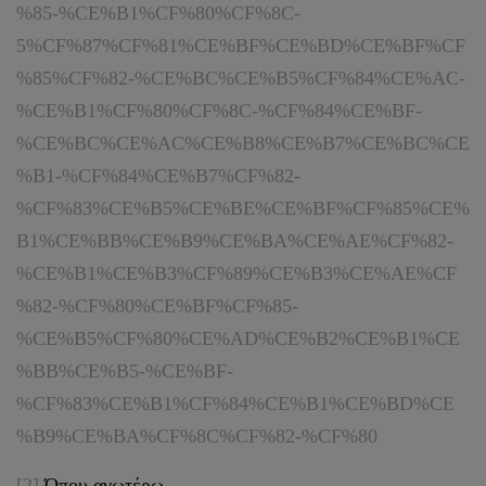
%85-%CE%B1%CF%80%CF%8C-
5%CF%87%CF%81%CE%BF%CE%BD%CE%BF%CF
%85%CF%82-%CE%BC%CE%B5%CF%84%CE%AC-
%CE%B1%CF%80%CF%8C-%CF%84%CE%BF-
%CE%BC%CE%AC%CE%B8%CE%B7%CE%BC%CE
%B1-%CF%84%CE%B7%CF%82-
%CF%83%CE%B5%CE%BE%CE%BF%CF%85%CE%
B1%CE%BB%CE%B9%CE%BA%CE%AE%CF%82-
%CE%B1%CE%B3%CF%89%CE%B3%CE%AE%CF
%82-%CF%80%CE%BF%CF%85-
%CE%B5%CF%80%CE%AD%CE%B2%CE%B1%CE
%BB%CE%B5-%CE%BF-
%CF%83%CE%B1%CF%84%CE%B1%CE%BD%CE
%B9%CE%BA%CF%8C%CF%82-%CF%80
[2]
Όπου ανωτέρω