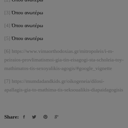
[3]
Όπου ανωτέρω
[4]
Όπου ανωτέρω
[5]
Όπου ανωτέρω
[6]
https://www.vimaorthodoxias.gr/mitropoleis/i-m-
peiraios-provlimatismoi-gia-tin-eisagogi-sta-scholeia-toy-
mathimatos-tis-sexoyalikis-agogis/#google_vignette
[7]
https://mumdadandkids.gr/oikogeneia/dilosi-
apallagis-gia-to-mathima-tis-seksoualikis-diapaidagogisis
Share: