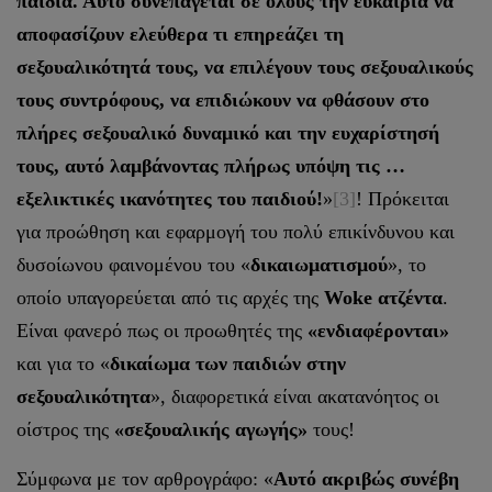
παιδιά. Αυτό συνεπάγεται σε όλους την ευκαιρία να
αποφασίζουν ελεύθερα τι επηρεάζει τη
σεξουαλικότητά τους, να επιλέγουν τους σεξουαλικούς
τους συντρόφους, να επιδιώκουν να φθάσουν στο
πλήρες σεξουαλικό δυναμικό και την ευχαρίστησή
τους, αυτό λαμβάνοντας πλήρως υπόψη τις …
εξελικτικές ικανότητες του παιδιού!
»
[3]
! Πρόκειται
για προώθηση και εφαρμογή του πολύ επικίνδυνου και
δυσοίωνου φαινομένου του «
δικαιωματισμού
», το
οποίο υπαγορεύεται από τις αρχές της
Woke
ατζέντα
.
Είναι φανερό πως οι προωθητές της
«ενδιαφέρονται»
και για το «
δικαίωμα των παιδιών στην
σεξουαλικότητα
», διαφορετικά είναι ακατανόητος οι
οίστρος της
«σεξουαλικής αγωγής»
τους!
Σύμφωνα με τον αρθρογράφο: «
Αυτό ακριβώς συνέβη