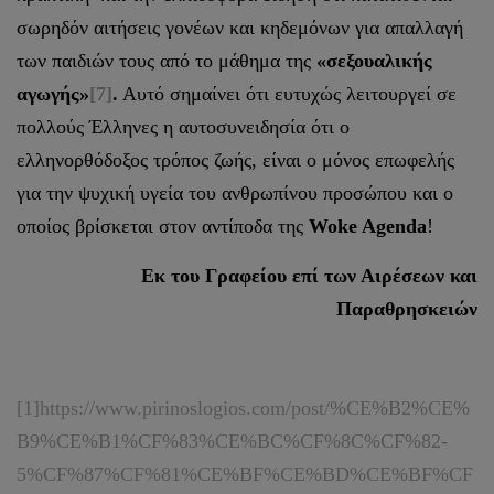
σωρηδόν αιτήσεις γονέων και κηδεμόνων για απαλλαγή
των παιδιών τους από το μάθημα της
«σεξουαλικής
αγωγής»
[7]
.
Αυτό σημαίνει ότι ευτυχώς λειτουργεί σε
πολλούς Έλληνες η αυτοσυνειδησία ότι ο
ελληνορθόδοξος τρόπος ζωής, είναι ο μόνος επωφελής
για την ψυχική υγεία του ανθρωπίνου προσώπου και ο
οποίος βρίσκεται στον αντίποδα της
Woke Agenda
!
Εκ του Γραφείου επί των Αιρέσεων και
Παραθρησκειών
[1]
https://www.pirinoslogios.com/post/%CE%B2%CE%
B9%CE%B1%CF%83%CE%BC%CF%8C%CF%82-
5%CF%87%CF%81%CE%BF%CE%BD%CE%BF%CF