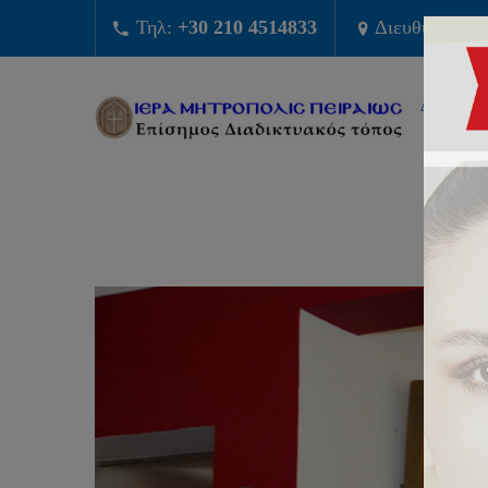
Τηλ:
+30 210 4514833
Διευθυνση:
Φ
ΔΙΟΙΚΗΣ