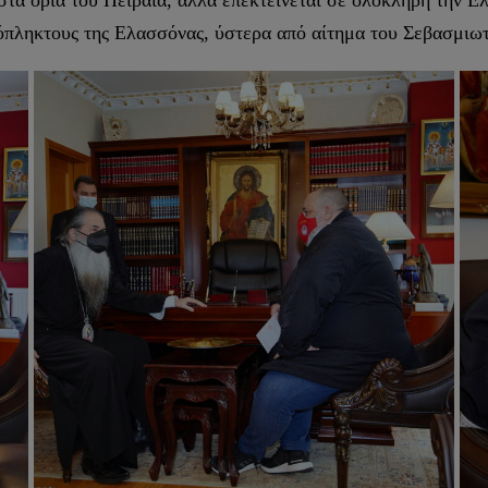
 στα όρια του Πειραιά, αλλά επεκτείνεται σε ολόκληρη την 
μόπληκτους της Ελασσόνας, ύστερα από αίτημα του Σεβασμι