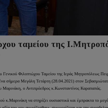
ώχου ταμείου της Ι.Μητροπ
.
του Γενικού Φιλοπτώχου Ταμείου της Ιεράς Μητροπόλεως Πει
ένα σήμερα Μεγάλη Τετάρτη (28.04.2021) στον Σεβασμιώτατ
 Μαρινάκη, ο Αντιπρόεδρος κ.Κωνσταντίνος Καραπαπάς.
ύ κ.Μαρινάκη να στηρίζει ουσιαστικά και έμπρακτα το μεγ
ν αξία του «ευ αγωνίζεσθαι», συμμερίζεται και την συναδελφ