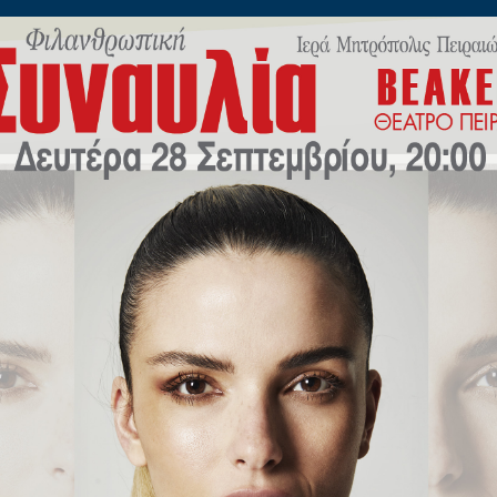
ίλωνος 45
Η
ΠΟΙΜΑΝΤΙΚΗ
ΕΚΠΑΙΔΕΥΣΗ
Μ.Μ.Ε
ΝΕΟ