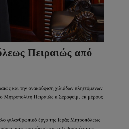
όλεως Πειραιώς από
ραιώς και την ανακούφιση χιλιάδων πληττόμενων
ο Μητροπολίτη Πειραιώς κ.Σεραφείμ, εκ μέρους
άλο φιλανθρωπικό έργο της Ιεράς Μητροπόλεως
οσύνη, κάτι που τόνισε και ο Σεβασμιώτατος