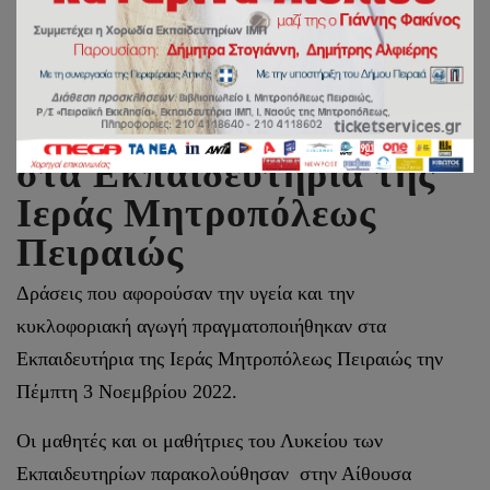
Δράσεις υγείας και
κυκλοφοριακής αγωγής
στα Εκπαιδευτήρια της
Ιεράς Μητροπόλεως
Πειραιώς
Δράσεις που αφορούσαν την υγεία και την
κυκλοφοριακή αγωγή πραγματοποιήθηκαν στα
Εκπαιδευτήρια της Ιεράς Μητροπόλεως Πειραιώς την
Πέμπτη 3 Νοεμβρίου 2022.
Οι μαθητές και οι μαθήτριες του Λυκείου των
Εκπαιδευτηρίων παρακολούθησαν στην Αίθουσα