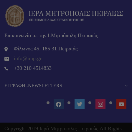
Επικοινωνία με την Ι.Μητρόπολη Πειραιώς
Φίλωνος 45, 185 31 Πειραιάς
info@imp.gr
+30 210 4514833
EΓΓΡΑΦΉ -NEWSLETTERS
FACEBOOK
TWITTER
INSTAGRAM
YOUT
Copyright 2019 Ιερά Μητρόπολις Πειραιώς All Rights