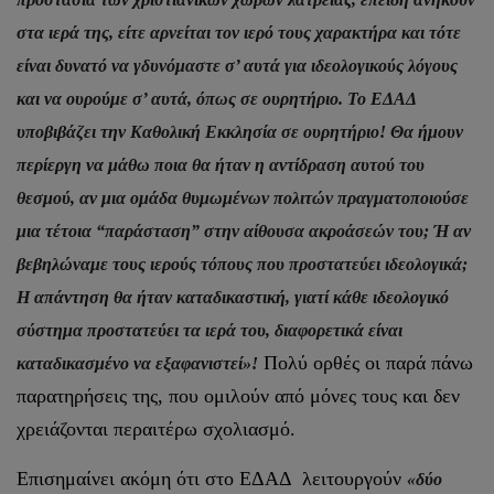
στα ιερά της, είτε αρνείται τον ιερό τους χαρακτήρα και τότε
είναι δυνατό να γδυνόμαστε σ’ αυτά για ιδεολογικούς λόγους
και να ουρούμε σ’ αυτά, όπως σε ουρητήριο. Το ΕΔΑΔ
υποβιβάζει την Καθολική Εκκλησία σε ουρητήριο! Θα ήμουν
περίεργη να μάθω ποια θα ήταν η αντίδραση αυτού του
θεσμού, αν μια ομάδα θυμωμένων πολιτών πραγματοποιούσε
μια τέτοια “παράσταση” στην αίθουσα ακροάσεών του; Ή αν
βεβηλώναμε τους ιερούς τόπους που προστατεύει ιδεολογικά;
Η απάντηση θα ήταν καταδικαστική, γιατί κάθε ιδεολογικό
σύστημα προστατεύει τα ιερά του, διαφορετικά είναι
Πολύ ορθές οι παρά πάνω
καταδικασμένο να εξαφανιστεί»!
παρατηρήσεις της, που ομιλούν από μόνες τους και δεν
χρειάζονται περαιτέρω σχολιασμό.
Επισημαίνει ακόμη ότι στο ΕΔΑΔ λειτουργούν
«δύο