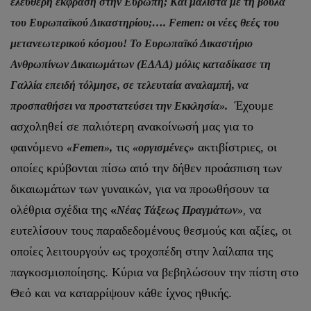
ελεύθερη έκφραση στην Ευρώπη; Και μάλιστα με τη βούλα
του Ευρωπαϊκού Δικαστηρίου;…. Femen: οι νέες θεές του
μετανεωτερικού κόσμου! Το Ευρωπαϊκό Δικαστήριο
Ανθρωπίνων Δικαιωμάτων (ΕΔΑΔ) μόλις καταδίκασε τη
Γαλλία επειδή τόλμησε, σε τελευταία αναλαμπή, να
Έχουμε
προσπαθήσει να προστατεύσει την Εκκλησία».
ασχοληθεί σε παλιότερη ανακοίνωσή μας για το
φαινόμενο
τις
ακτιβίστριες, οι
«Femen»,
«οργισμένες»
οποίες κρύβονται πίσω από την δήθεν προάσπιση των
δικαιωμάτων των γυναικών, για να προωθήσουν τα
ολέθρια σχέδια της
«
να
Νέας Τάξεως Πραγμάτων»
,
ευτελίσουν τους παραδεδομένους θεσμούς και αξίες, οι
οποίες λειτουργούν ως τροχοπέδη στην λαίλαπα της
παγκοσμιοποίησης. Κύρια να βεβηλώσουν την πίστη στο
Θεό και να καταρρίψουν κάθε ίχνος ηθικής.