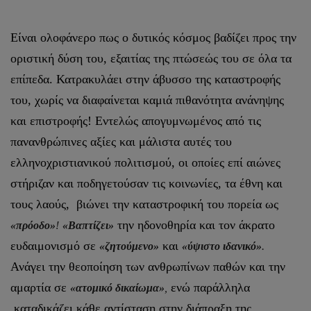
Είναι ολοφάνερο πως ο δυτικός κόσμος βαδίζει προς την
οριστική δύση του, εξαιτίας της πτώσεώς του σε όλα τα
επίπεδα. Κατρακυλάει στην άβυσσο της καταστροφής
του, χωρίς να διαφαίνεται καμιά πιθανότητα ανάνηψης
και επιστροφής! Εντελώς απογυμνωμένος από τις
πανανθρώπινες αξίες και μάλιστα αυτές του
ελληνοχριστιανικού πολιτισμού, οι οποίες επί αιώνες
στήριζαν και ποδηγετούσαν τις κοινωνίες, τα έθνη και
τους λαούς, βιώνει την καταστροφική του πορεία ως
την ηδονοθηρία και τον άκρατο
«πρόοδο»
!
«Βαπτίζει»
ευδαιμονισμό σε
και
«ζητούμενο»
«ύψιστο ιδανικό»
.
Ανάγει την θεοποίηση των ανθρωπίνων παθών και την
αμαρτία σε
ενώ παράλληλα
«ατομικό δικαίωμα»
,
καταδικάζει κάθε αντίσταση στην διάπραξη της