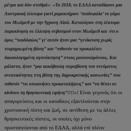
μέτρα και δύο σταθμά»
:
«Το 2018, το ΕΔΑΔ καταδίκασε μια
Αυστριακή λέκτορα γιατί χαρακτήρισε ‘παιδοφιλία’ το γάμο
του Μωάμεθ με την 9χρονη Aϊσά. Καταλόγισε στη λέκτορα
παρακίνηση σε έλλειψη σεβασμού στον Μωάμεθ και ότι ο
όρος “παιδόφιλος” γι’ αυτόν ήταν μια “γενίκευση χωρίς
τεκμηριωμένη βάση” και “πιθανόν να προκαλέσει
δικαιολογημένη αγανάκτηση” στους μουσουλμάνους. Και
μάλιστα, ήταν “μια κακόβουλη παραβίαση του πνεύματος
ανεκτικότητας στη βάση της δημοκρατικής κοινωνίας” που
πιθανόν “να υποκινήσει προκαταλήψεις” και “να θέσει σε
Είναι γεγονός ότι οι
κίνδυνο τη θρησκευτική ειρήνη”!!!!»!
απαγορεύσεις και οι καταδίκες εξαντλούνται στην
χριστιανική πίστη και ζωή, σε αντίθεση με τις άλλες
θρησκευτικές πίστεις, οι οποίες όχι μόνο
προστατεύονται από το ΕΔΑΔ, αλλά επί πλέον