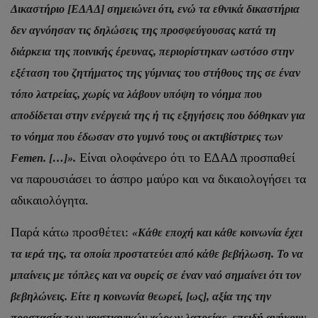
Δικαστήριο [ΕΔΑΔ] σημειώνει ότι, ενώ τα εθνικά δικαστήρια
δεν αγνόησαν τις δηλώσεις της προσφεύγουσας κατά τη
διάρκεια της ποινικής έρευνας, περιορίστηκαν ωστόσο στην
εξέταση του ζητήματος της γύμνιας του στήθους της σε έναν
τόπο λατρείας, χωρίς να λάβουν υπόψη το νόημα που
αποδίδεται στην ενέργειά της ή τις εξηγήσεις που δόθηκαν για
το νόημα που έδωσαν στο γυμνό τους οι ακτιβίστριες των
Είναι ολοφάνερο ότι το ΕΔΑΔ προσπαθεί
Femen. […]».
να παρουσιάσει το άσπρο μαύρο και να δικαιολογήσει τα
αδικαιολόγητα.
Παρά κάτω προσθέτει:
«Κάθε εποχή και κάθε κοινωνία έχει
τα ιερά της, τα οποία προστατεύει από κάθε βεβήλωση. Το να
μπαίνεις με τόπλες και να ουρείς σε έναν ναό σημαίνει ότι τον
βεβηλώνεις. Είτε η κοινωνία θεωρεί, [ως], αξία της την
προστασία των χριστιανικών χώρων λατρείας, επειδή ανήκουν