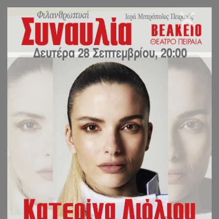
ΔΙΚΑΙΩΜΑ ΕΛΕΘΕΡΗΣ
ΕΚΦΡΑΣΗΣ Η
ΒΕΒΗΛΩΣΗ ΙΕΡΩΝ
ΝΑΩΝ! (Σχόλιο σε
απόφαση του
«Ευρωπαϊκού