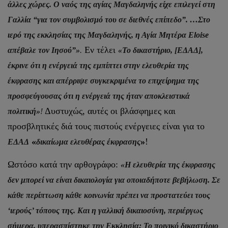
άλλες χώρες. Ο ναός της αγίας Mαγδαληνής είχε επιλεγεί στη
Γαλλία “για τον συμβολισμό του σε διεθνές επίπεδο”. …Στο
ιερό της εκκλησίας της Mαγδαληνής, η Αγία Μητέρα Eloise
Εν τέλει
απέβαλε τον Ιησού”»
.
«Το δικαστήριο, [ΕΔΑΔ],
έκρινε ότι η ενέργειά της εμπίπτει στην ελευθερία της
έκφρασης και απέρριψε συγκεκριμένα το επιχείρημα της
προσφεύγουσας ότι η ενέργειά της ήταν αποκλειστικά
Δυστυχώς, αυτές οι βλάσφημες και
πολιτική»
!
προσβλητικές διά τους πιστούς ενέργειες είναι για το
«
»
!
ΕΔΑΔ
δικαίωμα ελευθέρας έκφρασης
Ωστόσο κατά την αρθογράφο:
«Η ελευθερία της έκφρασης
δεν μπορεί να είναι δικαιολογία για οποιαδήποτε βεβήλωση. Σε
κάθε περίπτωση κάθε κοινωνία πρέπει να προστατεύει τους
‘ιερούς’ τόπους της. Και η γαλλική δικαιοσύνη, περιέργως
σήμερα, υπερασπίστηκε την Εκκλησία: Το ποινικό δικαστήριο