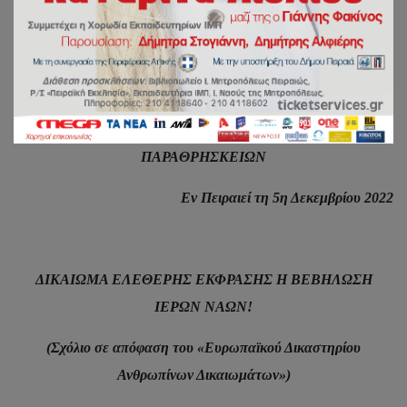
Δικαστηρίου Ανθρωπίνων
Δικαιωμάτων»).
ΙΕΡΑ ΜΗΤΡΟΠΟΛΙΣ ΠΕΙΡΑΙΩΣ
ΓΡΑΦΕΙΟ ΕΠΙ ΤΩΝ ΑΙΡΕΣΕΩΝ ΚΑΙ ΤΩΝ
ΠΑΡΑΘΡΗΣΚΕΙΩΝ
Εν Πειραιεί τη 5η Δεκεμβρίου 2022
ΔΙΚΑΙΩΜΑ ΕΛΕΘΕΡΗΣ ΕΚΦΡΑΣΗΣ Η ΒΕΒΗΛΩΣΗ
ΙΕΡΩΝ ΝΑΩΝ!
(Σχόλιο σε απόφαση του «Ευρωπαϊκού Δικαστηρίου
Ανθρωπίνων Δικαιωμάτων»)