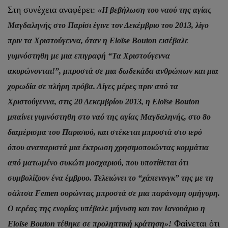
Στη συνέχεια αναφέρει:
«Η βεβήλωση του ναού της αγίας
Μαγδαληνής στο Παρίσι έγινε τον Δεκέμβριο του 2013, λίγο
πριν τα Χριστούγεννα, όταν η Eloïse Bouton εισέβαλε
γυμνόστηθη με μια επιγραφή “Τα Χριστούγεννα
ακυρώνονται!”, μπροστά σε μια δωδεκάδα ανθρώπων και μια
χορωδία σε πλήρη πρόβα. Λίγες μέρες πριν από τα
Χριστούγεννα, στις 20 Δεκεμβρίου 2013, η Eloïse Bouton
μπαίνει γυμνόστηθη στο ναό της αγίας Mαγδαληνής, στο 8ο
διαμέρισμα του Παρισιού, και στέκεται μπροστά στο ιερό
όπου αναπαριστά μια έκτρωση χρησιμοποιώντας κομμάτια
από ματωμένο συκώτι μοσχαριού, που υποτίθεται ότι
συμβολίζουν ένα έμβρυο. Τελειώνει το “χάπενινγκ” της με τη
σάλτσα Femen ουρώντας μπροστά σε μια παράνομη ομήγυρη.
Ο ιερέας της ενορίας υπέβαλε μήνυση και τον Ιανουάριο η
Φαίνεται ότι
Eloïse Bouton τέθηκε σε προληπτική κράτηση»!