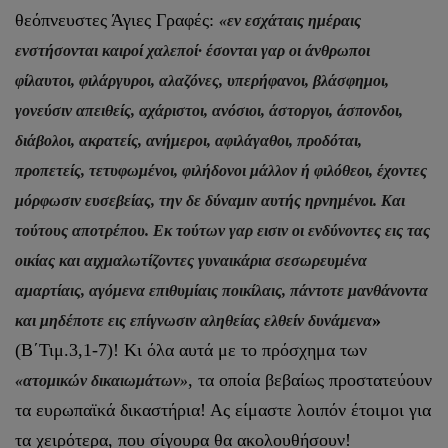
θεόπνευστες Άγιες Γραφές:
«εν εσχάταις ημέραις
ενστήσονται καιροί χαλεποί· έσονται γαρ οι άνθρωποι
φίλαυτοι, φιλάργυροι, αλαζόνες, υπερήφανοι, βλάσφημοι,
γονεύσιν απειθείς, αχάριστοι, ανόσιοι, άστοργοι, άσπονδοι,
διάβολοι, ακρατείς, ανήμεροι, αφιλάγαθοι, προδόται,
προπετείς, τετυφωμένοι, φιλήδονοι μάλλον ή φιλόθεοι, έχοντες
μόρφωσιν ευσεβείας, την δε δύναμιν αυτής ηρνημένοι. Και
τούτους αποτρέπου. Εκ τούτων γαρ εισιν οι ενδύνοντες εις τας
οικίας και αιχμαλωτίζοντες γυναικάρια σεσωρευμένα
αμαρτίαις, αγόμενα επιθυμίαις ποικίλαις, πάντοτε μανθάνοντα
»
και μηδέποτε εις επίγνωσιν αληθείας ελθείν δυνάμενα
(Β΄Τιμ.3,1-7)! Κι όλα αυτά με το πρόσχημα των
, τα οποία βεβαίως προστατεύουν
«ατομικών δικαιωμάτων»
τα ευρωπαϊκά δικαστήρια! Ας είμαστε λοιπόν έτοιμοι για
τα χειρότερα, που σίγουρα θα ακολουθήσουν!