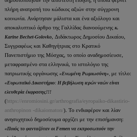
δημοσιοποίησαν την απίστευτη είδηση, η οποία φέρνει
πλήρη ανατροπή του κώδικος αξιών στην σύγχρονη
κοινωνία. Ανάρτησαν μάλιστα και ένα αξιόλογο και
αποκαλυπτικό άρθρο της Γαλλίδας διανοούμενης
κ.
, Διδάκτωρος Δημοσίου Δικαίου,
Karine Bechet-Golovko
Συγγραφέως και Καθηγήτριας στο Κρατικό
Πανεπιστήμιο της Μόσχας, το οποίο αναδημοσίευσε,
μεταφρασμένο στα ελληνικά, το ιστολόγιο της
πατριωτικής οργάνωσης
με τίτλο:
«Ενωμένη Ρωμιωσύνη»
,
«Ευρωπαϊκό Δικαστήριο
:
Η βεβήλωση ιερών ναών είναι
ελευθερία έκφρασης!!!
(
https://enromiosini.gr/arthrografia/eyropaiko-dikastirio-
anthropinon -dikaiomaton/
). Το ενδιαφέρον και λίαν
ανησυχητικό δημοσίευμα αρχίζει με την επισήμανση:
«Ποιός το φανταζόταν οι Femen να εκπροσωπούν την