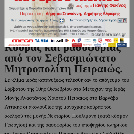
Ακολουθίες Μοναχικής
Κουράς και ρασοφορίας
από τον Σεβασμιώτατο
Μητροπολίτη Πειραιώς.
Σε κλίμα ιεράς κατανύξεως τελέσθηκαν το απόγευμα του
Σαββάτου της 10ης Οκτωβρίου στο Μετόχιον της Ιεράς
Μονής Αναστάντος Χριστού Πειραιώς στο Βαρνάβα
Αττικής οι ακολουθίες της μοναχικής κούρας του
αδελφού της μονής Νεκταρίου Πουλιμάνη (κατά κόσμον
Γεωργίου) και της ρασοφορίας του υποψηφίου κληρικού
της Ιεράς Μητροπόλεως Πειραιώς Αντωνίου Σαβιολίδη